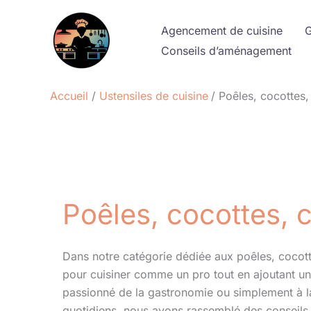
Aller
au
Agencement de cuisine
G
contenu
Conseils d’aménagement
Accueil
Ustensiles de cuisine
Poêles, cocottes,
Poêles, cocottes, 
Dans notre catégorie dédiée aux poêles, cocotte
pour cuisiner comme un pro tout en ajoutant u
passionné de la gastronomie ou simplement à l
quotidiens, nous avons rassemblé des conseils 