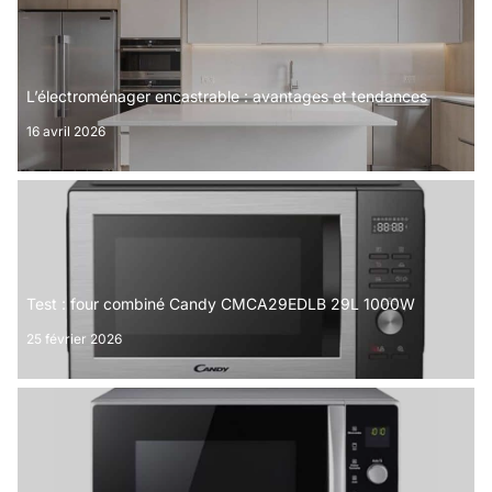
L’électroménager encastrable : avantages et tendances
16 avril 2026
Test : four combiné Candy CMCA29EDLB 29L 1000W
25 février 2026