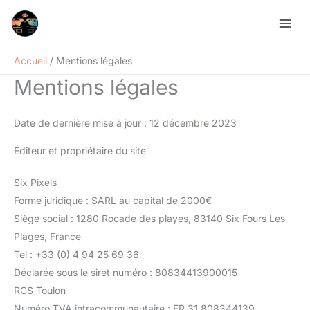
Aller
au
contenu
Accueil
Mentions légales
Mentions légales
Date de dernière mise à jour : 12 décembre 2023
Éditeur et propriétaire du site
Six Pixels
Forme juridique : SARL au capital de 2000€
Siège social : 1280 Rocade des playes, 83140 Six Fours Les
Plages, France
Tel : +33 (0) 4 94 25 69 36
Déclarée sous le siret numéro : 80834413900015
RCS Toulon
Numéro TVA intracommunautaire : FR 31 808344139