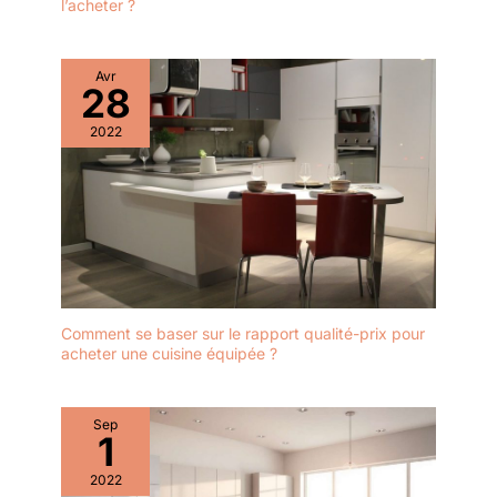
l’acheter ?
Avr
28
2022
Comment se baser sur le rapport qualité-prix pour
acheter une cuisine équipée ?
Sep
1
2022