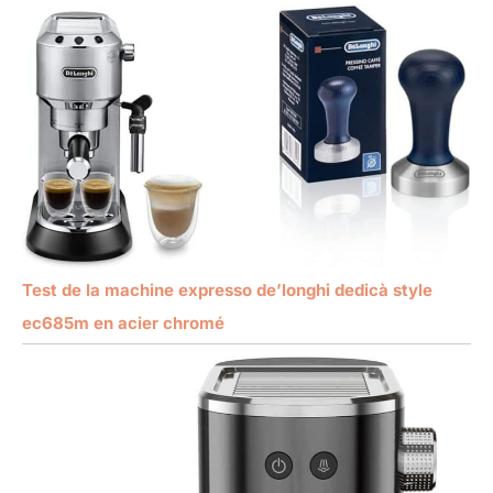
Test de la machine expresso de’longhi dedicà style
ec685m en acier chromé