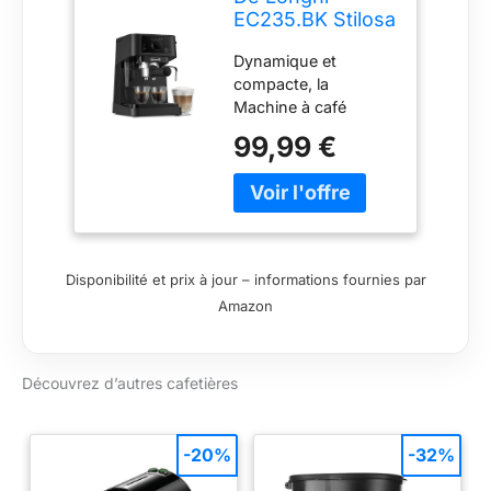
EC235.BK Stilosa
Advanced
Dynamique et
Cafetière à
compacte, la
pompe 15 bars
Machine à café
1100 W 1 L Noir
expresso
99,99 €
traditionnelle Stilosa
EC235.BK apporte
une touche de style à
n’importe quelle
cuisine moderne
Disponibilité et prix à jour – informations fournies par
Amazon
Découvrez d’autres cafetières
-20%
-32%