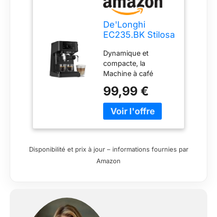
De'Longhi
EC235.BK Stilosa
Advanced
Dynamique et
Cafetière à
compacte, la
pompe 15 bars
Machine à café
1100 W 1 L Noir
expresso
99,99 €
traditionnelle Stilosa
EC235.BK apporte
une touche de style à
n’importe quelle
cuisine moderne
Disponibilité et prix à jour – informations fournies par
Amazon