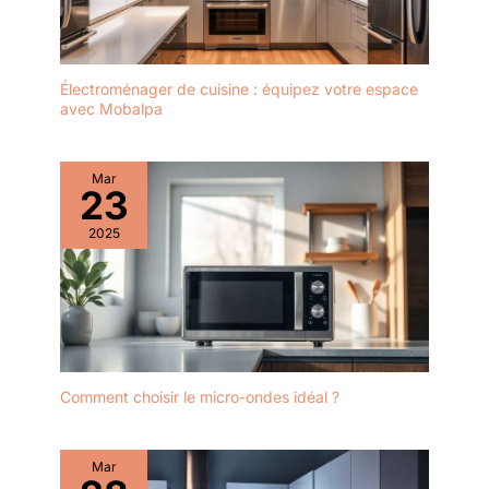
Électroménager de cuisine : équipez votre espace
avec Mobalpa
Mar
23
2025
Comment choisir le micro-ondes idéal ?
Mar