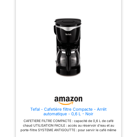
s’éteint automatiquement après
d’efficacité Filtre pratique et
9 minutes d’inactivité Durabilité
écologique : Doté d’un filtre
: Les capsules Nespresso sont
permanent, il élimine le besoin
recyclables Toutes les capsules
de filtres en papier. Facile à
en aluminium collectées par
nettoyer et idéal pour une
Nespresso sont recyclées
utilisation quotidienne
Capsule faite avec au moins
Versement sans goutte : Le
80% d'aluminium recyclé
système anti-goutte empêche
les fuites lorsque vous retirez la
carafe en verre, gardant votre
plan de travail propre Facilité
d’utilisation : Interrupteur
marche/arrêt avec voyant
lumineux, indicateur de niveau
d’eau et pieds antidérapants
pour une utilisation stable et
sécurisée
Tefal - Cafetière filtre Compacte - Arrêt
automatique - 0,6 L - Noir
CAFETIERE FILTRE COMPACTE : capacité de 0,6 L de café
chaud UTILISATION FACILE : accès au réservoir d'eau et au
porte-filtre SYSTEME ANTIGOUTTE : pour servir le café même
lorsque la cafetière est en fonctionnement BOUTON MARCHE /