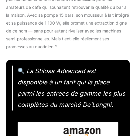
amateurs de café qui souhaitent retrouver la qualité du bar à
la maison. Avec sa pompe 15 bars, son mousseur à lait intégré
et sa puissance de 1 100 W, elle promet une extraction digne
de ce nom — sans pour autant rivaliser avec les machines
semi-professionnelles. Mais tient-elle réellement ses
promesses au quotidien ?
La Stilosa Advanced est
disponible à un tarif qui la place
parmi les entrées de gamme les plus
complètes du marché De’Longhi.