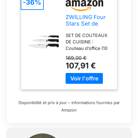
-36%
ZWILLING Four
Stars Set de
couteaux inox 3
SET DE COUTEAUX
pièces, acier
DE CUISINE :
spécial
Couteau d’office (10
inoxydable, noir,
cm), couteau à
Made in
169,00 €
viande (16 cm) et
Germany
107,91 €
couteau de chef
multifonction (20
cm). COUTEAUX
TRANCHANT ET
ROBUSTE : Tranchant
durable, stabilité et
Disponibilité et prix à jour – informations fournies par
flexibilité grâce à la
Amazon
lame FRIODUR durcie
à froid, forgée avec
précision dans une
seule pièce d’acier,