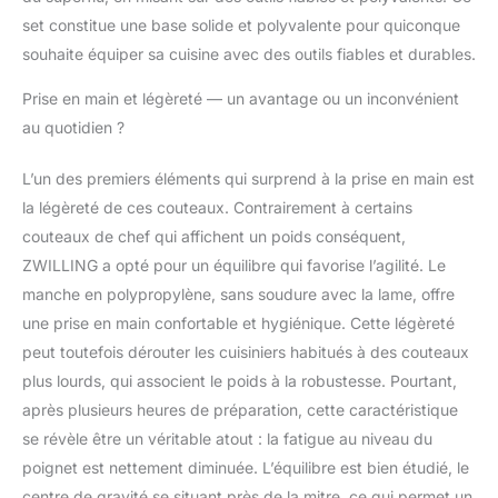
ZWILLING, 3 pièces,
set constitue une base solide et polyvalente pour quiconque
FOUR STARS, 1
souhaite équiper sa cuisine avec des outils fiables et durables.
couteau d’office et à
garnir (longueur de
Prise en main et légèreté — un avantage ou un inconvénient
lame : 10 cm, poids :
au quotidien ?
125 g), 1 couteau à
viande (16 cm, 112 g), 1
L’un des premiers éléments qui surprend à la prise en main est
couteau de chef (20
la légèreté de ces couteaux. Contrairement à certains
cm, 195 g).
couteaux de chef qui affichent un poids conséquent,
ZWILLING a opté pour un équilibre qui favorise l’agilité. Le
manche en polypropylène, sans soudure avec la lame, offre
une prise en main confortable et hygiénique. Cette légèreté
peut toutefois dérouter les cuisiniers habitués à des couteaux
plus lourds, qui associent le poids à la robustesse. Pourtant,
après plusieurs heures de préparation, cette caractéristique
se révèle être un véritable atout : la fatigue au niveau du
poignet est nettement diminuée. L’équilibre est bien étudié, le
centre de gravité se situant près de la mitre, ce qui permet un