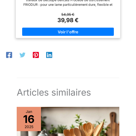
travaux de découpe délicats Procédé de durcissement
Matériaux : Acier spécial
FRIODUR : pour une lame particulièrement dure, flexible et
inoxydablemanche plastique,
tranchante dans le temps Manche ergonomique en élastomère :
35140-000-0
particulièrement solide, il offre une prise en main agréable et
54,95 €
permet de couper sans se fatiguer Fabriqué en Allemagne
39,98 €
avec un acier inoxydable Formule Spéciale ZWILLING, durable,
résistant à la corrosion et facile à entretenir Inclus dans la
livraison : 1x ZWILLING Couteau à larder et garnir, FOUR STAR,
Longueur de lame : 10 cm, Matériaux : acier inoxydable
Formule Spéciale ZWILLING/manche en élastomère, 1001533
Articles similaires
Jan
16
2025