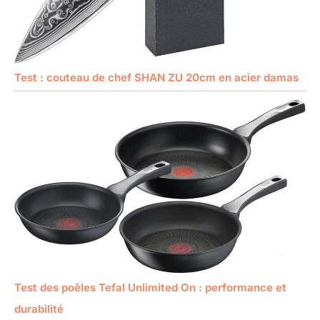
Test : couteau de chef SHAN ZU 20cm en acier damas
Test des poêles Tefal Unlimited On : performance et
durabilité