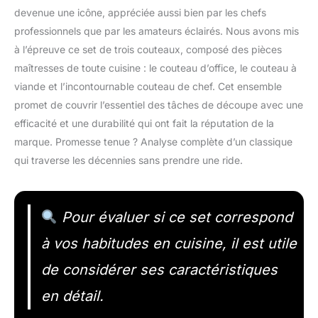
devenue une icône, appréciée aussi bien par les chefs
professionnels que par les amateurs éclairés. Nous avons mis
à l’épreuve ce set de trois couteaux, composé des pièces
maîtresses de toute cuisine : le couteau d’office, le couteau à
viande et l’incontournable couteau de chef. Cet ensemble
promet de couvrir l’essentiel des tâches de découpe avec une
efficacité et une durabilité qui ont fait la réputation de la
marque. Promesse tenue ? Analyse complète d’un classique
qui traverse les décennies sans prendre une ride.
Pour évaluer si ce set correspond
à vos habitudes en cuisine, il est utile
de considérer ses caractéristiques
en détail.