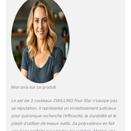
avec transition sans
raccord entre le
manche et la lame.
PRISE EN MAIN
CONFORTABLE ET
SÛRE : Manche
ergonomique et
antidérapant,
équilibre optimal
entre la lame et le
manche pour une
coupe sans fatigue,
mitre avec protège-
doigts intégré. MADE
IN GERMANY : Forgé
Mon avis sur ce produit
en acier spécial
inoxydable, manche
Le set de 3 couteaux ZWILLING Four Star n’usurpe pas
synthétique robuste,
sa réputation. Il représente un investissement judicieux
durable et résistant à
pour quiconque recherche l’efficacité, la durabilité et le
la corrosion.
plaisir d’utiliser de beaux outils. Sa polyvalence en fait
CONTENU DE LA
LIVRAISON : 1 set de
une base parfaite pour toutes les cuisines. Malgré une