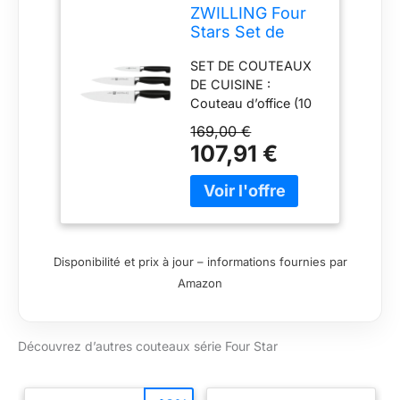
ZWILLING Four
Stars Set de
couteaux inox 3
SET DE COUTEAUX
pièces, acier
DE CUISINE :
spécial
Couteau d’office (10
inoxydable, noir,
cm), couteau à
Made in
169,00 €
viande (16 cm) et
Germany
107,91 €
couteau de chef
multifonction (20
cm). COUTEAUX
TRANCHANT ET
ROBUSTE : Tranchant
durable, stabilité et
Disponibilité et prix à jour – informations fournies par
flexibilité grâce à la
Amazon
lame FRIODUR durcie
à froid, forgée avec
précision dans une
Découvrez d’autres couteaux série Four Star
seule pièce d’acier,
avec transition sans
raccord entre le