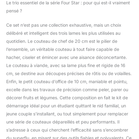
seule pièce d’acier,
Le trio essentiel de la série Four Star : pour qui est-il vraiment
avec transition sans
pensé ?
raccord entre le
manche et la lame.
Ce set n’est pas une collection exhaustive, mais un choix
PRISE EN MAIN
délibéré et intelligent des trois lames les plus utilisées au
CONFORTABLE ET
SÛRE : Manche
quotidien. Le couteau de chef de 20 cm est le pilier de
ergonomique et
l’ensemble, un véritable couteau à tout faire capable de
antidérapant, équilibre
hacher, ciseler et émincer avec une aisance déconcertante.
optimal entre la lame et
Le couteau à viande, avec sa lame plus fine et rigide de 16
le manche pour une
cm, se destine aux découpes précises de rôtis ou de volailles.
coupe sans fatigue,
mitre avec protège-
Enfin, le petit couteau d’office de 10 cm, maniable et pointu,
doigts intégré. MADE
excelle dans les travaux de précision comme peler, parer ou
IN GERMANY : Forgé
décorer fruits et légumes. Cette composition en fait le kit de
en acier spécial
démarrage idéal pour un étudiant quittant le nid familial, un
inoxydable, manche
synthétique robuste,
jeune couple s’installant, ou tout simplement pour remplacer
durable et résistant à la
une série de couteaux dépareillés et peu performants. Il
corrosion. CONTENU
s’adresse à ceux qui cherchent l’efficacité sans s’encombrer
DE LA LIVRAISON : 1
du superflu, en misant sur des outils fiables et polyvalents. Ce
set de couteaux