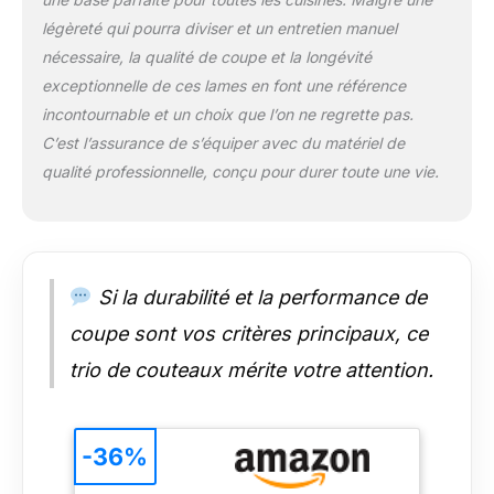
couteaux ZWILLING,
légèreté qui pourra diviser et un entretien manuel
3 pièces, FOUR
nécessaire, la qualité de coupe et la longévité
STARS, 1 couteau
exceptionnelle de ces lames en font une référence
d’office et à garnir
(longueur de lame :
incontournable et un choix que l’on ne regrette pas.
10 cm, poids : 125 g),
C’est l’assurance de s’équiper avec du matériel de
1 couteau à viande
qualité professionnelle, conçu pour durer toute une vie.
(16 cm, 112 g), 1
couteau de chef (20
cm, 195 g).
Si la durabilité et la performance de
coupe sont vos critères principaux, ce
trio de couteaux mérite votre attention.
-36%