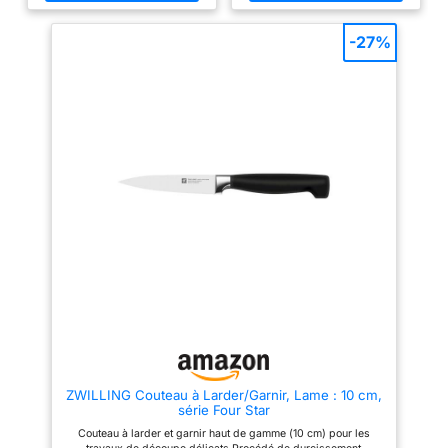
un fusil à aiguiser et des
vie
STARS, 1 couteau
ciseaux multifonctions (21 cm)
Couteaux de haute qualité :
d’office et à garnir
-27%
Lame FRIODUR plus aiguisée,
(longueur de lame :
flexible et stable grce à son
10 cm, poids : 125 g),
durcissement à froid, Manche
ergonomique, Mitre avec
1 couteau à viande
protège-doigts intégré
(16 cm, 112 g), 1
Stockage sûr et élégant des
couteaux grce au bloc en bois
couteau de chef (20
de hêtre de haute qualité,
cm, 195 g).
Affûtage facile des couteaux
grce au fusil à aiguiser en acier
inclus, Ciseaux polyvalents
Fabriqué en Allemagne - Lame
forgée en acier inoxydable
spécial, Manche robuste sans
soudure, Durable et résistant à
la corrosion, Nettoyage à la
main recommandé Contenu : 1 x
Bloc de couteaux ZWILLING
Four Star, 8 pièces, Inclus : 1
couteau à larder (10 cm61 g), 1
couteau universel (13 cm66 g), 1
couteau à viande (16 cm128 g), 1
couteau de chef (20 cm214 g), 1
ZWILLING Couteau à Larder/Garnir, Lame : 10 cm,
couteau à pain (20 cm135 g), 1
série Four Star
bloc de couteaux, 1 fusil à
aiguiser, 1 paire de ciseaux
Couteau à larder et garnir haut de gamme (10 cm) pour les
multifonctions (21 cm),