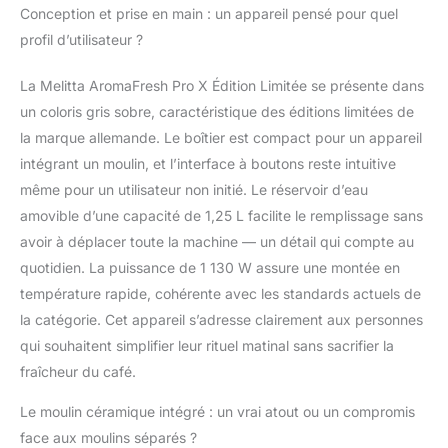
vous diposez de onze
Conception et prise en main : un appareil pensé pour quel
degrès de finesse de
profil d’utilisateur ?
mouture différents
allant de grossier à fin;
La Melitta AromaFresh Pro X Édition Limitée se présente dans
obtenez un résultat en
un coloris gris sobre, caractéristique des éditions limitées de
tasse de qualité et un
café riche en arômes
la marque allemande. Le boîtier est compact pour un appareil
que vous prépariez 2
intégrant un moulin, et l’interface à boutons reste intuitive
ou 8 tasses La
même pour un utilisateur non initié. Le réservoir d’eau
cafetière dispose d'un
amovible d’une capacité de 1,25 L facilite le remplissage sans
écran TFT innovant qui
permet d'effectuer des
avoir à déplacer toute la machine — un détail qui compte au
réglages personnalisés;
quotidien. La puissance de 1 130 W assure une montée en
sa verseuse isotherme
température rapide, cohérente avec les standards actuels de
en acier inoxydable de
la catégorie. Cet appareil s’adresse clairement aux personnes
haute qualité maintien
qui souhaitent simplifier leur rituel matinal sans sacrifier la
la chaleur du café
longtemps après sa
fraîcheur du café.
préparation et résiste
parfaitement aux chocs
Le moulin céramique intégré : un vrai atout ou un compromis
Vous pouvez
face aux moulins séparés ?