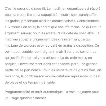
désactiver le moulin
intégré afin d'utiliser du
C’est le cœur du dispositif. Le moulin en céramique est réputé
café moulu; vous
pour sa durabilité et sa capacité à moudre sans surchauffer
pouvez aussi
paramétrer la dureté de
les grains, préservant ainsi les arômes volatils. Contrairement
l'eau et prolonger la
aux meules en acier, la céramique chauffe moins, ce qui est un
durée de vie de la
argument sérieux pour les amateurs de café de spécialité. La
machine à café grâce
machine accepte uniquement des grains entiers, ce qui
au programme de
implique de toujours avoir du café en grains à disposition. Ce
détartrage intégré avec
protection 3-en-1 Avec
point peut sembler contraignant, mais il est précisément ce
la double fonction
qui justifie l’achat : si vous utilisez déjà du café moulu en
Minuteur, dégustez
paquet, l’investissement dans cet appareil perd une grande
une tasse de café à
partie de sa pertinence. Pour les utilisateurs de grains frais, en
deux moments
différents de la journée
revanche, la combinaison moulin-cafetière représente un gain
définis à l'avance; la
de place et de temps indéniable.
fonction arrêt
automatique permet à
Programmabilité et arrêt automatique : la valeur ajoutée pour
l'appareil de s'éteindre
un usage quotidien intensif
automatiquement à la
fin de la préparation de