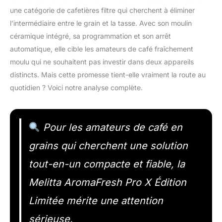
une catégorie de cafetières filtre qui cherchent à éliminer
l’intermédiaire entre le grain et la tasse. Avec son moulin
céramique intégré, sa programmation et son arrêt
automatique, elle cible les amateurs de café fraîchement
moulu qui ne souhaitent pas investir dans deux appareils
distincts. Mais cette promesse tient-elle vraiment la route au
quotidien ? Voici notre analyse complète.
Pour les amateurs de café en
grains qui cherchent une solution
tout-en-un compacte et fiable, la
Melitta AromaFresh Pro X Édition
Limitée mérite une attention
sérieuse.