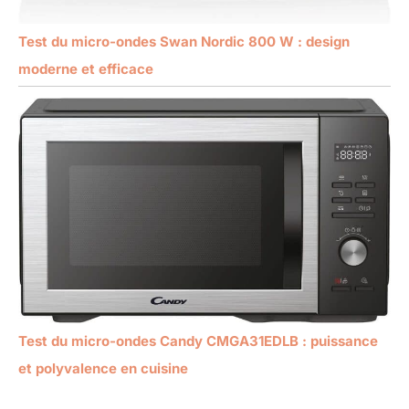
Test du micro-ondes Swan Nordic 800 W : design
moderne et efficace
Test du micro-ondes Candy CMGA31EDLB : puissance
et polyvalence en cuisine