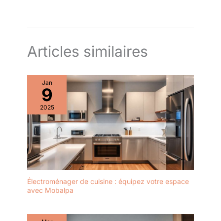
pièces de rechange;
les pièces détachées
sont disponibles 10
ans
Articles similaires
Jan
9
2025
Électroménager de cuisine : équipez votre espace
avec Mobalpa