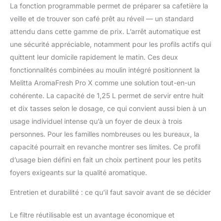
La fonction programmable permet de préparer sa cafetière la
votre café Contenu :
veille et de trouver son café prêt au réveil — un standard
une cafetière électrique
à grains; dimensions
attendu dans cette gamme de prix. L’arrêt automatique est
463 x 268 x 252 mm
une sécurité appréciable, notamment pour les profils actifs qui
La cafetière est
quittent leur domicile rapidement le matin. Ces deux
réparable et dispose de
fonctionnalités combinées au moulin intégré positionnent la
nombreuses pièces de
rechange; les pièces
Melitta AromaFresh Pro X comme une solution tout-en-un
détachées sont
cohérente. La capacité de 1,25 L permet de servir entre huit
disponibles 10 ans
et dix tasses selon le dosage, ce qui convient aussi bien à un
usage individuel intense qu’à un foyer de deux à trois
personnes. Pour les familles nombreuses ou les bureaux, la
capacité pourrait en revanche montrer ses limites. Ce profil
d’usage bien défini en fait un choix pertinent pour les petits
foyers exigeants sur la qualité aromatique.
Entretien et durabilité : ce qu’il faut savoir avant de se décider
Le filtre réutilisable est un avantage économique et