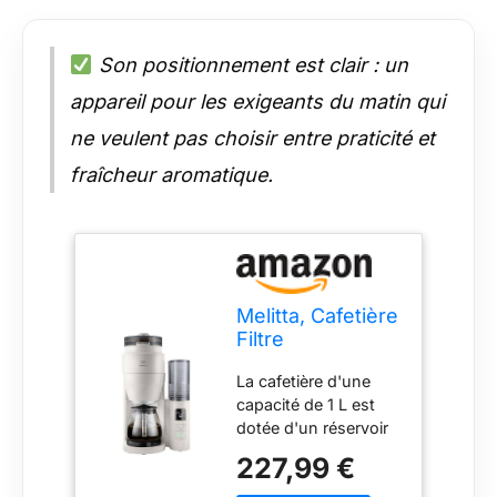
Son positionnement est clair : un
appareil pour les exigeants du matin qui
ne veulent pas choisir entre praticité et
fraîcheur aromatique.
Melitta, Cafetière
Filtre
AromaFresh Pro
La cafetière d'une
X Édition Limitée
capacité de 1 L est
1,5 L Gris,
dotée d'un réservoir
Cafetière Filtre
d'eau amovible facile
avec Moulin en
227,99 €
à remplir et à nettoyer
Céramique