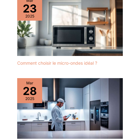
Mar
23
2025
Comment choisir le micro-ondes idéal ?
Mar
28
2025