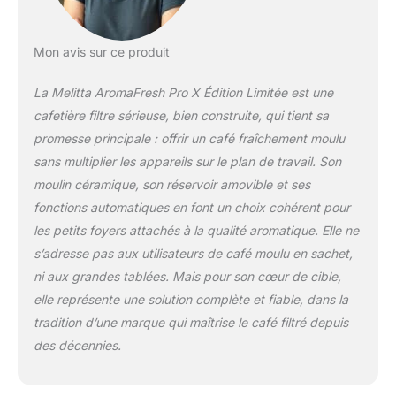
permet d'effectuer
des réglages
personnalisés; sa
Mon avis sur ce produit
verseuse isotherme
en acier inoxydable
La Melitta AromaFresh Pro X Édition Limitée est une
de haute qualité
cafetière filtre sérieuse, bien construite, qui tient sa
maintien la chaleur
promesse principale : offrir un café fraîchement moulu
du café longtemps
après sa préparation
sans multiplier les appareils sur le plan de travail. Son
et résiste
moulin céramique, son réservoir amovible et ses
parfaitement aux
fonctions automatiques en font un choix cohérent pour
chocs Vous pouvez
les petits foyers attachés à la qualité aromatique. Elle ne
désactiver le moulin
s’adresse pas aux utilisateurs de café moulu en sachet,
intégré afin d'utiliser
du café moulu; vous
ni aux grandes tablées. Mais pour son cœur de cible,
pouvez aussi
elle représente une solution complète et fiable, dans la
paramétrer la dureté
tradition d’une marque qui maîtrise le café filtré depuis
de l'eau et prolonger
des décennies.
la durée de vie de la
machine à café grâce
au programme de