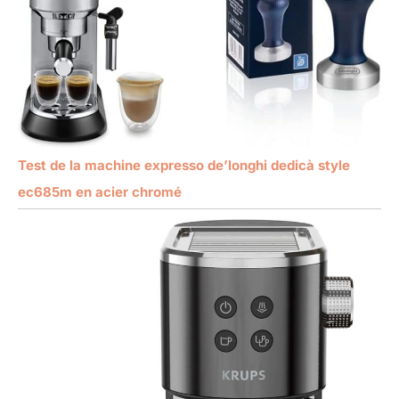
Test de la machine expresso de’longhi dedicà style
ec685m en acier chromé