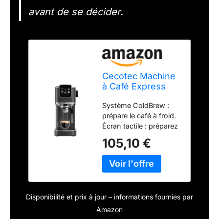
avant de se décider.
Cecotec Machine
à Café Express
Cafelizzia
Système ColdBrew :
ColdBrew.Écran
prépare le café à froid.
Tactile, Système
Écran tactile : préparez
ColdBrew, Pompe
vos expressos et
à Pression 20
105,10 €
cappuccinos
Bars, Buse Vapeur
rapidement grâce à la
Orientable,
commodité de son
Réservoir
écran tactile. Pompe à
Amovible 1,5L,
pression de 20 bars :
Bras Double Sortie
Disponibilité et prix à jour – informations fournies par
obtenez la meilleure
crème et un arôme
Amazon
maximum. Vaporisateur