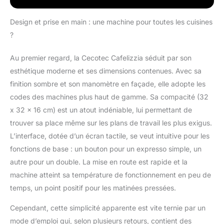
orientable avec
protection : mousse
Design et prise en main : une machine pour toutes les cuisines
lait, émet de l'eau
?
chaude pour les
infusions et chauffe les
Au premier regard, la Cecotec Cafelizzia séduit par son
liquides. Pompe à
esthétique moderne et ses dimensions contenues. Avec sa
pression de 20 bars :
pour obtenir la
finition sombre et son manomètre en façade, elle adopte les
meilleure crème et un
codes des machines plus haut de gamme. Sa compacité (32
arôme maximal.
x 32 x 16 cm) est un atout indéniable, lui permettant de
trouver sa place même sur les plans de travail les plus exigus.
L’interface, dotée d’un écran tactile, se veut intuitive pour les
fonctions de base : un bouton pour un expresso simple, un
autre pour un double. La mise en route est rapide et la
machine atteint sa température de fonctionnement en peu de
temps, un point positif pour les matinées pressées.
Cependant, cette simplicité apparente est vite ternie par un
mode d’emploi qui, selon plusieurs retours, contient des