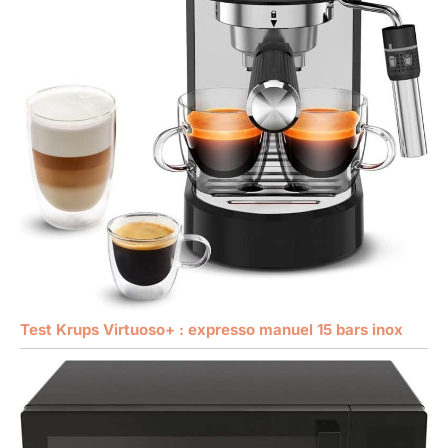
Test Krups Virtuoso+ : expresso manuel 15 bars inox