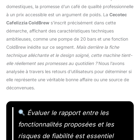
domestiques, la promesse d’un café de qualité professionnelle
à un prix accessible est un argument de poids. La
Cecotec
Cafelizzia ColdBrew
s’inscrit précisément dans cette
démarche, affichant des caractéristiques techniques
ambitieuses, comme une pompe de 20 bars et une fonction
ColdBrew inédite sur ce segment.
Mais derrière la fiche
technique alléchante et le design soigné, cette machine tient-
elle réellement ses promesses au quotidien ?
Nous l’avons
analysée à travers les retours d’utilisateurs pour déterminer si
elle représente une véritable bonne affaire ou une source de
déconvenues.
Évaluer le rapport entre les
fonctionnalités proposées et les
risques de fiabilité est essentiel