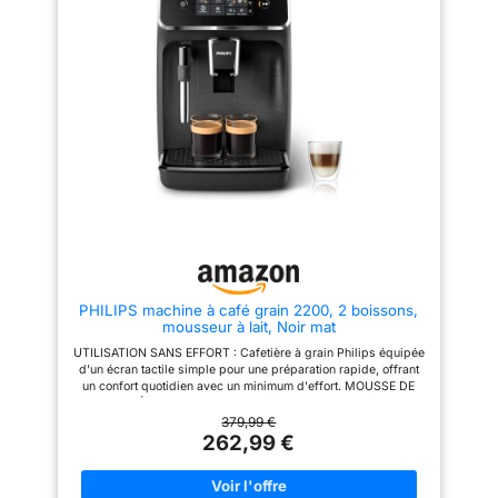
machine à café automatique
avec mousseur à lait, vous avez
les mains libres. Elle produit
une mousse riche et fine pour
latte macchiato ou cappuccino
et est plus pratique et plus
rapide que les buses à vapeur
manuelles traditionnelles. Le
design amovible facilite
également le nettoyage.
Extraction haute pression -
Notre machine à expresso est
alimentée par une pompe
italienne professionnelle de 20
bars et un puissant moteur de
1350 W et dispose d'une
technologie de pré-préparation
pour une saturation optimale du
PHILIPS machine à café grain 2200, 2 boissons,
café. Par rapport à une machine
mousseur à lait, Noir mat
à café de 15 bars, elle extrait
des huiles de café plus riches
UTILISATION SANS EFFORT : Cafetière à grain Philips équipée
pour une tasse de café plus
d'un écran tactile simple pour une préparation rapide, offrant
aromatique et plus savoureuse.
un confort quotidien avec un minimum d'effort. MOUSSE DE
Double chaudière : la bouilloire
LAIT CRÉMEUSE : Le mousseur à lait classique crée une
d'extraction de café de 1350 W
mousse de lait lisse et veloutée – parfaite pour les
379,99 €
et la bouilloire à mousse de lait
cappuccinos et les cafés au lait. SPÉCIALITÉS DE CAFÉ
262,99 €
de 1000 W fonctionnent
PERSONNALISABLES : Ajustez facilement la taille de la
ensemble pour préparer un
mouture, l'intensité du café, la quantité et la température selon
expresso, un cappuccino ou un
vos préférences personnelles. NETTOYAGE FACILE : Le
latte en seulement 15 secondes,