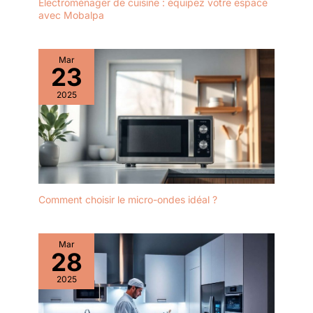
Électroménager de cuisine : équipez votre espace
e risparmiatrici di spazio, e
avec Mobalpa
possono ospitare comodamente
tazze fino a 10,4 cm di altezza
per soddisfare bisogni di
porzioni più grandi. È dotata di
Mar
un serbatoio d'acqua rimovibile
23
da 1800 ml e una riserva per il
latte da 500 ml, rendendo il
riempimento dell'acqua e la
2025
pulizia convenienti ed easy.
Comment choisir le micro-ondes idéal ?
Mar
28
2025