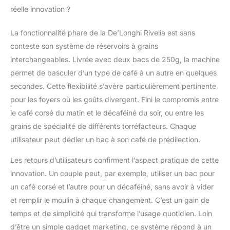
fonction Coffee
réelle innovation ?
Routines : la machine
apprend vos habitudes
La fonctionnalité phare de la De’Longhi Rivelia est sans
et ajuste le menu tout
conteste son système de réservoirs à grains
au long de la journée, 4
profils utilisateurs
interchangeables. Livrée avec deux bacs de 250g, la machine
mémorisables BARISTA
permet de basculer d’un type de café à un autre en quelques
: Moulin à café avec 13
secondes. Cette flexibilité s’avère particulièrement pertinente
niveaux de mouture
pour les foyers où les goûts divergent. Fini le compromis entre
capturant tous les
arômes du café.
le café corsé du matin et le décaféiné du soir, ou entre les
Technologie Bean
grains de spécialité de différents torréfacteurs. Chaque
Adapt, ajuste les
utilisateur peut dédier un bac à son café de prédilection.
réglages selon la
variété de grains,
Les retours d’utilisateurs confirment l’aspect pratique de cette
définissant mouture,
innovation. Un couple peut, par exemple, utiliser un bac pour
dose et température
un café corsé et l’autre pour un décaféiné, sans avoir à vider
d'infusion pour garantir
une extraction optimale
et remplir le moulin à chaque changement. C’est un gain de
MOUSSE DE LAIT
temps et de simplicité qui transforme l’usage quotidien. Loin
ONCTUEUSE : Carafe à
d’être un simple gadget marketing, ce système répond à un