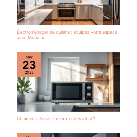
Électroménager de cuisine : équipez votre espace
avec Mobalpa
Mar
23
2025
Comment choisir le micro-ondes idéal ?