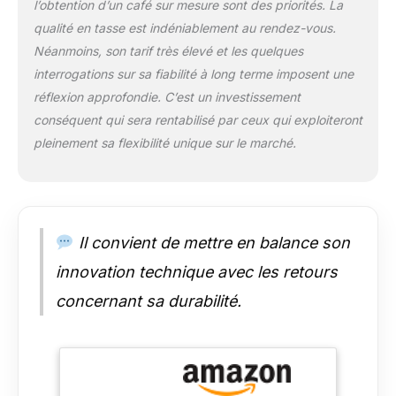
l’obtention d’un café sur mesure sont des priorités. La
automatique avec la
qualité en tasse est indéniablement au rendez-vous.
technologie
Néanmoins, son tarif très élevé et les quelques
LatteCrema Hot pour
des boissons
interrogations sur sa fiabilité à long terme imposent une
onctueuses et denses
réflexion approfondie. C’est un investissement
d'une simple pression
conséquent qui sera rentabilisé par ceux qui exploiteront
sur un bouton ; la
pleinement sa flexibilité unique sur le marché.
carafe lavable au lave-
vaisselle assure un
nettoyage facile de la
machine après chaque
utilisation DESIGN,
STYLE ET
Il convient de mettre en balance son
COMPATIBILITÉ : la
innovation technique avec les retours
machine automatique
la plus compacte de la
concernant sa durabilité.
gamme De'Longhi,
avec des angles doux
et des reflets brillants,
conçue avec un
design entièrement