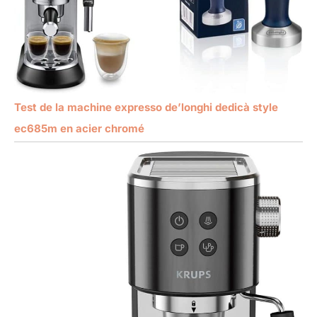
Test de la machine expresso de’longhi dedicà style
ec685m en acier chromé