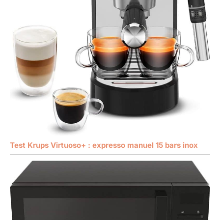
Test Krups Virtuoso+ : expresso manuel 15 bars inox