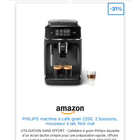
technologie
technologie intelligente
TOUCHE: avec Magnifica S
Économie d’énergie : la machine
vous pouvez préparer votre
LatteCrema Hot pour
-31%
s’éteint automatiquement après
café favori court ou long d'une
des boissons
9 minutes d’inactivité Durabilité
simple pression et passer d'un
onctueuses et denses
: Les capsules Nespresso sont
café riche et aromatique au café
recyclables Toutes les capsules
latte et crémeux CAFÉ
d'une simple pression
en aluminium collectées par
FRAÎCHEMENT MOULU ET
sur un bouton ; la
Nespresso sont recyclées
PERSONNALISÉ: chaque tasse
Capsule faite avec au moins
est préparée à partir de grains
carafe lavable au lave-
80% d'aluminium recyclé
fraîchement moulus grâce au
vaisselle assure un
moulin à 13 réglages ; ajustez
nettoyage facile de la
l’intensité de l’arôme et
choisissez un café court ou long
machine après chaque
d’une simple touche VOTRE
utilisation DESIGN,
LAIT COMME VOUS L'AIMEZ: le
mousseur à lait 2-en-1 permet
STYLE ET
de choisir entre lait chaud ou
COMPATIBILITÉ : la
mousse dense pour vos
machine automatique
cappuccinos; le bec verseur
s’adapte à différentes hauteurs
la plus compacte de la
de tasse (8–14 cm) NETTOYAGE
gamme De'Longhi,
INTELLIGENT ET ÉCONOMIE
D’ÉNERGIE: facile à entretenir
avec des angles doux
grâce aux programmes
et des reflets brillants,
automatiques de rinçage et de
conçue avec un
PHILIPS machine à café grain 2200, 2 boissons,
détartrage, pièces amovibles et
mousseur à lait, Noir mat
indicateurs, avec arrêt
design entièrement
automatique, économie
UTILISATION SANS EFFORT : Cafetière à grain Philips équipée
repensé pour
d’énergie et mode veille CE
d'un écran tactile simple pour une préparation rapide, offrant
N’EST PAS JUSTE PARFAIT.
s'adapter à toutes les