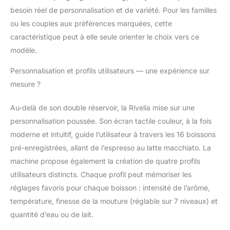
lait automatique avec la
besoin réel de personnalisation et de variété. Pour les familles
technologie
LatteCrema Hot pour
ou les couples aux préférences marquées, cette
des boissons
caractéristique peut à elle seule orienter le choix vers ce
onctueuses et denses
modèle.
d'une simple pression
sur un bouton ; la
Personnalisation et profils utilisateurs — une expérience sur
carafe lavable au lave-
mesure ?
vaisselle assure un
nettoyage facile de la
Au-delà de son double réservoir, la Rivelia mise sur une
machine après chaque
utilisation DESIGN,
personnalisation poussée. Son écran tactile couleur, à la fois
STYLE ET
moderne et intuitif, guide l’utilisateur à travers les 16 boissons
COMPATIBILITÉ : la
pré-enregistrées, allant de l’espresso au latte macchiato. La
machine automatique
machine propose également la création de quatre profils
la plus compacte de la
gamme De'Longhi,
utilisateurs distincts. Chaque profil peut mémoriser les
avec des angles doux
réglages favoris pour chaque boisson : intensité de l’arôme,
et des reflets brillants,
température, finesse de la mouture (réglable sur 7 niveaux) et
conçue avec un design
quantité d’eau ou de lait.
entièrement repensé
pour s'adapter à toutes