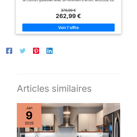
un confort quotidien avec un minimum d'effort. MOUSSE DE
C’EST PERFETTO. Du café du
cuisines, en blanc
LAIT CRÉMEUSE : Le mousseur à lait classique crée une
matin au cappuccino du du
mousse de lait lisse et veloutée – parfaite pour les
379,99 €
goûter, Magnifica S transforme
cappuccinos et les cafés au lait. SPÉCIALITÉS DE CAFÉ
262,99 €
chaque gorgée en un moment
PERSONNALISABLES : Ajustez facilement la taille de la
de pur plaisir.
mouture, l'intensité du café, la quantité et la température selon
vos préférences personnelles. NETTOYAGE FACILE : Le
mousseur à lait classique ne comprend que deux pièces et
elles sont compatibles lave-vaisselle, ce qui rend le nettoyage
quotidien rapide et sans contrainte. COMPATIBLE FILTRE
AQUACLEAN : Réduit la formation de calcaire, minimisant le
besoin de détartrage fréquent et prolongeant la durée de vie
de la machine à café.
Articles similaires
Jan
9
2025