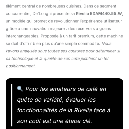
élément central de nombreuses cuisines. Dans ce segment
concurrentiel, De’Longhi présente sa
Rivelia EXAM440.55.W
,
un modèle qui promet de révolutionner l’expérience utilisateur
grâce à une innovation majeure : des réservoirs à grains
interchangeables. Proposée à un tarif premium, cette machine
se doit d’offrir bien plus qu’une simple commodité.
Nous
l’avons analysée sous toutes ses coutures pour déterminer si
sa technologie et la qualité de son café justifient un tel
positionnement.
Pour les amateurs de café en
quête de variété, évaluer les
fonctionnalités de la Rivelia face à
son coût est une étape clé.