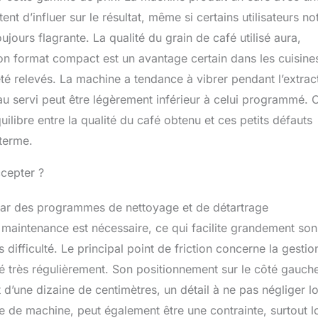
t d’influer sur le résultat, même si certains utilisateurs no
oujours flagrante. La qualité du grain de café utilisé aura,
on format compact est un avantage certain dans les cuisine
é relevés. La machine a tendance à vibrer pendant l’extrac
eau servi peut être légèrement inférieur à celui programmé. 
ilibre entre la qualité du café obtenu et ces petits défauts
 terme.
ccepter ?
é par des programmes de nettoyage et de détartrage
aintenance est nécessaire, ce qui facilite grandement son
difficulté. Le principal point de friction concerne la gestio
idé très régulièrement. Son positionnement sur le côté gauch
une dizaine de centimètres, un détail à ne pas négliger lo
ype de machine, peut également être une contrainte, surtout l