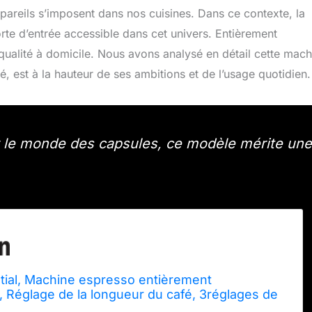
pareils s’imposent dans nos cuisines. Dans ce contexte, la
e d’entrée accessible dans cet univers. Entièrement
qualité à domicile. Nous avons analysé en détail cette mach
é, est à la hauteur de ses ambitions et de l’usage quotidien.
r le monde des capsules, ce modèle mérite une
tial, Machine espresso entièrement
 Réglage de la longueur du café, 3réglages de
se vapeur, EA81P8E0, Noir