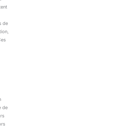
tent
s de
tion,
Ces
n
e de
rs
ors