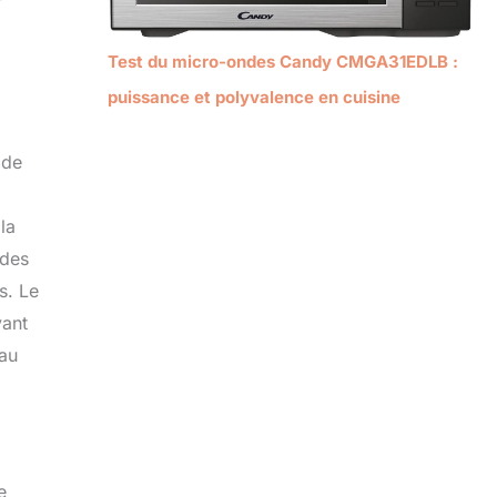
Test du micro-ondes Candy CMGA31EDLB :
puissance et polyvalence en cuisine
 de
la
 des
s. Le
yant
 au
e