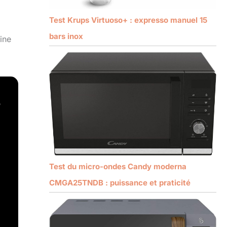
Test Krups Virtuoso+ : expresso manuel 15
bars inox
ine
Test du micro-ondes Candy moderna
CMGA25TNDB : puissance et praticité