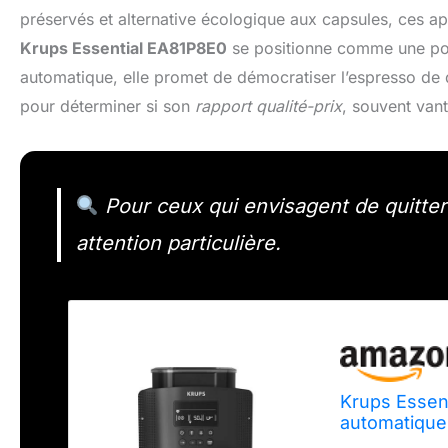
préservés et alternative écologique aux capsules, ces ap
Krups Essential EA81P8E0
se positionne comme une port
automatique, elle promet de démocratiser l’espresso de 
pour déterminer si son
rapport qualité-prix
, souvent vant
Pour ceux qui envisagent de quitte
attention particulière.
Krups Essen
automatique,
mouture, Bu