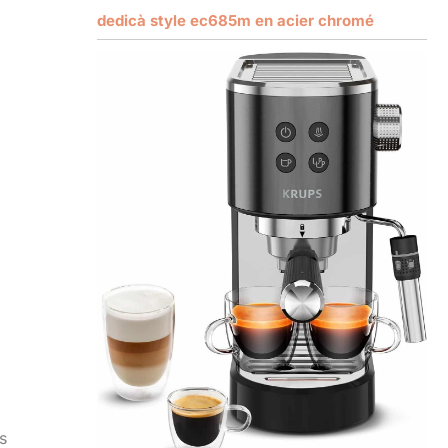
dedicà style ec685m en acier chromé
s