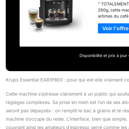
" TOTALEMENT 
260g, cette mac
arômes du café
INCONTOURNABLES
espresso de 20m
2tasses en mê
café avec les 3
barista CAPPUC
de préparer un
Disponibilité et prix à jou
RÉPARABILITÉ P
par notre résea
dure dans le t
Krups Essential EA81P8E0 : pour qui est-elle vraiment c
Cette machine s’adresse clairement à un public qui souha
réglages complexes. Sa prise en main est l’un de ses atou
seront pas dépaysés : on remplit le bac à grains et le rése
machine s’occupe du reste. L’interface, bien que simple
couvrant ainsi les amateurs d’espresso serré comme les a