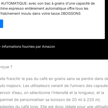
AUTOMATIQUE: avec son bac à grains d'une capacité de
hine espresso entièrement automatique offre tous les
 fraîchement moulu dans votre tasse 2BOISSONS
: longueur du café facile à régler, qu'il s'agisse d'un
l ou d'un café long de 220ml, et possibilité de préparer
me temps BROYAGE PROFESSIONNEL: personnalisez votre
réglages de mouture proposés pour des résultats dignes d'un
CINO PARFAIT: la buse vapeur ajustable et amovible permet
 cappuccino parfait en toute simplicité ENGAGEMENT DE
r – informations fournies par Amazon
ENDANT 15ANS AU JUSTE PRIX: faites réparer votre produit
u de 6200centres de réparation dans le monde pour qu’il
emps
onçue ?
ite franchir le pas du café en grains sans se perdre dans d
ts majeurs. Les utilisateurs venant de l’univers des capsule
rvoir d’eau, on sélectionne l’intensité et la longueur, et la
, permet de personnaliser sa boisson de 20 ml à 220 ml,
deptes du café long. Elle est donc idéale pour une utilisati