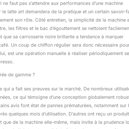
. Il ne faut pas s’attendre aux performances d’une machine
le latte art demandera de la pratique et un certain savoir-fa
tement son rôle. Côté entretien, la simplicité de la machine 
, les filtres et le bac d’égouttement se nettoient facilemen
est que sa carrosserie noire brillante a tendance à marquer
café. Un coup de chiffon régulier sera donc nécessaire pou
lui, est une opération manuelle à réaliser périodiquement s
presso.
ntrée de gamme ?
qui a fait ses preuves sur le marché. De nombreux utilisat
 années, ce qui témoigne d’une conception globalement robus
tains avis font état de pannes prématurées, notamment sur 
rès quelques mois d’utilisation. D’autres ont reçu un produit
t que de la machine elle-même, mais invite à la prudence l