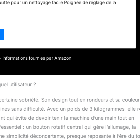
utte pour un nettoyage facile Poignée de réglage de la
r – informations fournies par Amazon
el utilisateur ?
ertaine sobriété. Son design tout en rondeurs et sa couleur
sines sans difficulté. Avec un poids de 3 kilogrammes, elle r
int qui évite de devoir tenir la machine d’une main tout en
’essentiel : un bouton rotatif central qui gère l’allumage, la
une simplicité déconcertante, presque reposante à l’ère du to