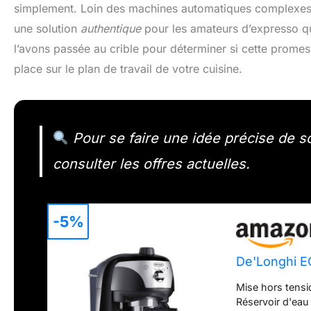
simplement. Loin des machines automatiques complexes 
une solution
authentique
pour les amateurs d’expresso qui
l’avons passée au crible pour déterminer si cette prome
place sur le plan de travail de votre cuisine.
Pour se faire une idée précise de son
consulter les offres actuelles.
-5%
De'Longhi E
Mise hors tens
Réservoir d'eau