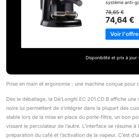
système anti-go
vapeur
78,65 €
74,64 €
Disponibilité et prix à jou
Prise en main et ergonomie : une machine conçue pour qu
Dès le déballage, la De’Longhi EC 201.CD.B affiche une c
noire lui permettent de s’intégrer dans la plupart des cui
stable lors de la mise en place du porte-filtre, un bon po
vissant le percolateur de l’autre. L’interface se résume à l
préparation du café et l’activation de la vapeur. C’est d’