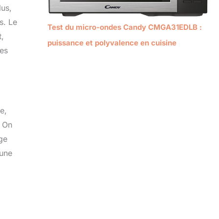
lus,
s. Le
Test du micro-ondes Candy CMGA31EDLB :
t,
puissance et polyvalence en cuisine
ges
e,
. On
age
 une