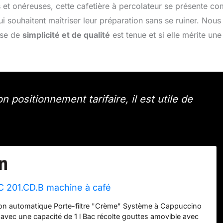
et onéreuses, cette cafetière à percolateur se présente c
 souhaitent maîtriser leur préparation sans se ruiner. Nous
sse de
simplicité et de qualité
est tenue et si elle mérite une
 positionnement tarifaire, il est utile de
C 201.CD.B machine à café
ion automatique Porte-filtre "Crème" Système à Cappuccino
 avec une capacité de 1 l Bac récolte gouttes amovible avec