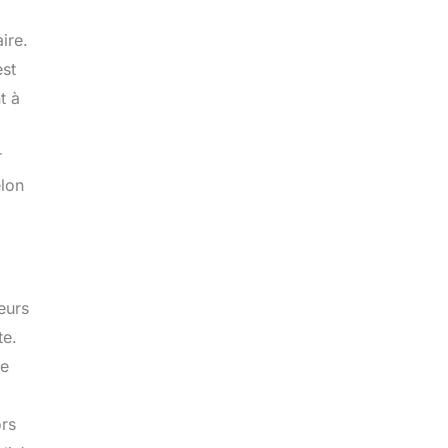
ire.
est
t à
r
elon
eurs
te.
le
ors