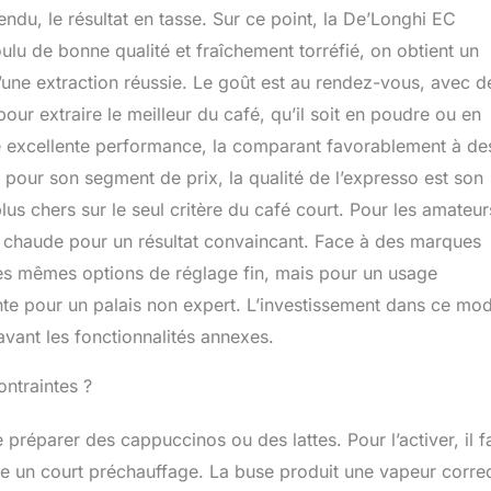
endu, le résultat en tasse. Sur ce point, la De’Longhi EC
lu de bonne qualité et fraîchement torréfié, on obtient un
’une extraction réussie. Le goût est au rendez-vous, avec d
ur extraire le meilleur du café, qu’il soit en poudre ou en
tte excellente performance, la comparant favorablement à de
e pour son segment de prix, la qualité de l’expresso est son
lus chers sur le seul critère du café court. Pour les amateur
eau chaude pour un résultat convaincant. Face à des marques
les mêmes options de réglage fin, mais pour un usage
ante pour un palais non expert. L’investissement dans ce mo
 avant les fonctionnalités annexes.
ontraintes ?
réparer des cappuccinos ou des lattes. Pour l’activer, il f
dre un court préchauffage. La buse produit une vapeur corre