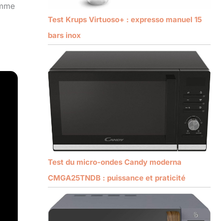
omme
Test Krups Virtuoso+ : expresso manuel 15
bars inox
Test du micro-ondes Candy moderna
CMGA25TNDB : puissance et praticité