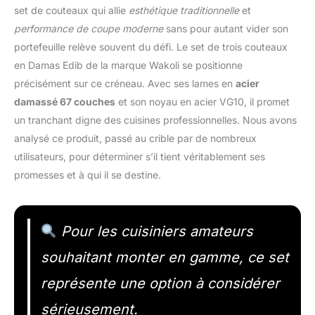
set de couteaux qui allie
esthétique traditionnelle
et
performance de coupe moderne
sans pour autant vider son
portefeuille relève souvent du défi. Le set de trois couteaux
en Damas Edib de la marque Wakoli se positionne
précisément sur ce créneau. Avec ses lames en
acier
damassé 67 couches
et son noyau en acier VG10, il promet
un tranchant digne des cuisines professionnelles. Nous avons
analysé ce produit, passé au crible par de nombreux
utilisateurs, pour déterminer s’il tient véritablement ses
promesses et à qui il se destine.
Pour les cuisiniers amateurs
souhaitant monter en gamme, ce set
représente une option à considérer
sérieusement.