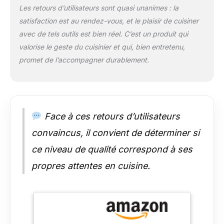
Les retours d’utilisateurs sont quasi unanimes : la
L‘affûtage manuel
satisfaction est au rendez-vous, et le plaisir de cuisiner
entre 12 et 14 degrés
par côté optimise la
avec de tels outils est bien réel. C’est un produit qui
netteté pour des
valorise le geste du cuisinier et qui, bien entretenu,
coupes extrêmement
promet de l’accompagner durablement.
précises. Les
traitements
thermiques et
cryogéniques
renforcent la
Face à ces retours d’utilisateurs
structure de l‘acier
damassé,
convaincus, il convient de déterminer si
garantissant que le
couteau reste
ce niveau de qualité correspond à ses
tranchant plus
propres attentes en cuisine.
longtemps. PLUS DE
PLAISIR EN CUISINE:
Avec cet ensemble
de couteaux, cuisiner
devient encore plus
agréable. Vous ne