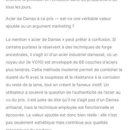
préviennent la fatigue.
tous les jours.
La géométrie du
manche et de la lame
Acier de Damas à ce prix — est-ce une véritable valeur
convient aussi bien aux
ajoutée ou un argument marketing ?
gauchers qu'aux
droitiers. Son design
élégant allie esthétique
La mention « acier de Damas » peut prêter à confusion. Si
et fonctionnalité,
certains puristes la réservent à des techniques de forge
apportant confort et
ancestrales, il s’agit ici d’un acier industriel damassé, où un
style à votre cuisine.
noyau dur (le VG10) est enveloppé de 66 couches d’aciers
CADEAU IDÉAL: Ce set
de couteaux est l'idée
plus tendres. Cette méthode moderne permet de combiner la
cadeau parfaite pour
dureté du fil avec la souplesse et la résistance à la corrosion
les passionnés de
du reste de la lame, tout en créant le fameux motif. Un
cuisine et constitue
utilisateur a soulevé la question de l’authenticité de l’acier au
également un excellent
vu du prix. Il est juste de dire qu’il ne s’agit pas d’un Damas
choix pour une
première installation.
artisanal, mais la technique employée est fonctionnelle et
Présenté dans une
éprouvée. La valeur ajoutée est donc bien réelle : elle n’est
boîte cadeau en bois
pas seulement esthétique mais contribue aux qualités
élégante, il est parfait
mécaniques du couteau.