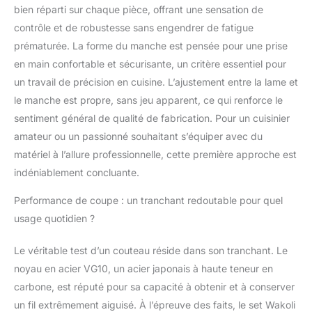
L‘affûtage manuel entre
bien réparti sur chaque pièce, offrant une sensation de
12 et 14 degrés par
contrôle et de robustesse sans engendrer de fatigue
côté optimise la netteté
pour des coupes
prématurée. La forme du manche est pensée pour une prise
extrêmement précises.
en main confortable et sécurisante, un critère essentiel pour
Les traitements
un travail de précision en cuisine. L’ajustement entre la lame et
thermiques et
le manche est propre, sans jeu apparent, ce qui renforce le
cryogéniques
renforcent la structure
sentiment général de qualité de fabrication. Pour un cuisinier
de l‘acier damassé,
amateur ou un passionné souhaitant s’équiper avec du
garantissant que le
matériel à l’allure professionnelle, cette première approche est
couteau reste
indéniablement concluante.
tranchant plus
longtemps. PLUS DE
Performance de coupe : un tranchant redoutable pour quel
PLAISIR EN CUISINE:
usage quotidien ?
Avec cet ensemble de
couteaux, cuisiner
devient encore plus
Le véritable test d’un couteau réside dans son tranchant. Le
agréable. Vous ne
noyau en acier VG10, un acier japonais à haute teneur en
deviendrez pas
carbone, est réputé pour sa capacité à obtenir et à conserver
nécessairement un
un fil extrêmement aiguisé. À l’épreuve des faits, le set Wakoli
meilleur cuisinier, mais