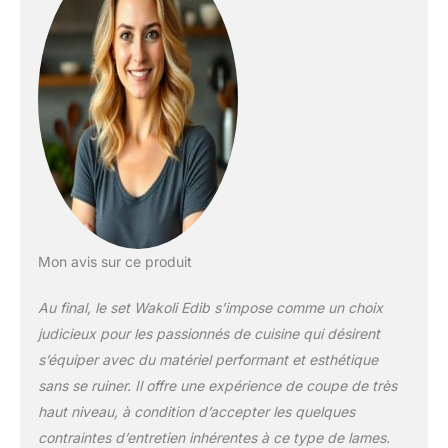
(longueur totale : 19
cm, lame : 8,5 cm).
Ce set est idéal pour
toutes les tâches en
cuisine, de la
préparation des
légumes et viandes à
la découpe précise
des fruits. Parfait
pour les
professionnels et les
passionnés de
cuisine !
Mon avis sur ce produit
TRANCHANT
SUPÉRIEUR ET
Au final, le set Wakoli Edib s’impose comme un choix
DURABILITÉ
judicieux pour les passionnés de cuisine qui désirent
EXCEPTIONNELLE:
s’équiper avec du matériel performant et esthétique
Le noyau VG10
confère à la lame une
sans se ruiner. Il offre une expérience de coupe de très
dureté de 60±2 HRC
haut niveau, à condition d’accepter les quelques
et un tranchant
contraintes d’entretien inhérentes à ce type de lames.
exceptionnel.