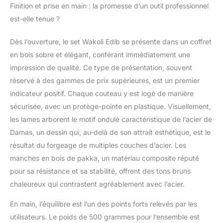
cm, lame : 12,5 cm) et
Finition et prise en main : la promesse d’un outil professionnel
un couteau d‘office
est-elle tenue ?
(longueur totale : 19
cm, lame : 8,5 cm). Ce
Dès l’ouverture, le set Wakoli Edib se présente dans un coffret
set est idéal pour
en bois sobre et élégant, conférant immédiatement une
toutes les tâches en
cuisine, de la
impression de qualité. Ce type de présentation, souvent
préparation des
réservé à des gammes de prix supérieures, est un premier
légumes et viandes à la
indicateur positif. Chaque couteau y est logé de manière
découpe précise des
sécurisée, avec un protège-pointe en plastique. Visuellement,
fruits. Parfait pour les
professionnels et les
les lames arborent le motif ondulé caractéristique de l’acier de
passionnés de cuisine !
Damas, un dessin qui, au-delà de son attrait esthétique, est le
TRANCHANT
résultat du forgeage de multiples couches d’acier. Les
SUPÉRIEUR ET
manches en bois de pakka, un matériau composite réputé
DURABILITÉ
pour sa résistance et sa stabilité, offrent des tons bruns
EXCEPTIONNELLE: Le
noyau VG10 confère à
chaleureux qui contrastent agréablement avec l’acier.
la lame une dureté de
60±2 HRC et un
En main, l’équilibre est l’un des points forts relevés par les
tranchant exceptionnel.
utilisateurs. Le poids de 500 grammes pour l’ensemble est