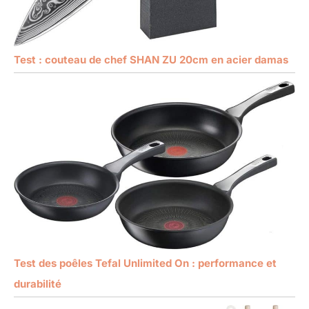
Test : couteau de chef SHAN ZU 20cm en acier damas
Test des poêles Tefal Unlimited On : performance et
durabilité