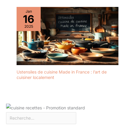
un excellent choix
pour une première
Jan
16
installation. Présenté
dans une boîte
2025
cadeau en bois
élégante, il est parfait
pour les hommes, les
femmes et les
amateurs de
couteaux. Que ce
soit pour des
Ustensiles de cuisine Made in France : l’art de
professionnels ou
cuisiner localement
des amateurs de
cuisine, ce set
apporte joie et qualité
dans chaque cuisine.
Idéal pour des
occasions comme les
anniversaires, les
mariages ou Noël.