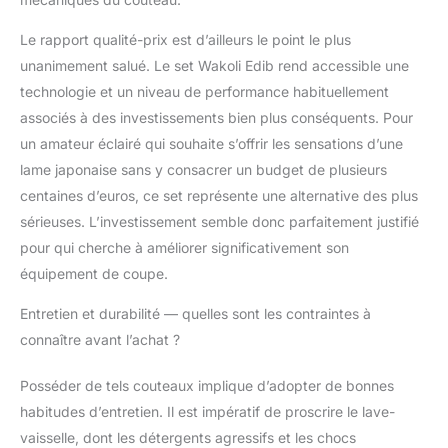
pour les hommes, les
femmes et les
Le rapport qualité-prix est d’ailleurs le point le plus
amateurs de couteaux.
Que ce soit pour des
unanimement salué. Le set Wakoli Edib rend accessible une
professionnels ou des
technologie et un niveau de performance habituellement
amateurs de cuisine, ce
associés à des investissements bien plus conséquents. Pour
set apporte joie et
un amateur éclairé qui souhaite s’offrir les sensations d’une
qualité dans chaque
cuisine. Idéal pour des
lame japonaise sans y consacrer un budget de plusieurs
occasions comme les
centaines d’euros, ce set représente une alternative des plus
anniversaires, les
sérieuses. L’investissement semble donc parfaitement justifié
mariages ou Noël.
pour qui cherche à améliorer significativement son
équipement de coupe.
Entretien et durabilité — quelles sont les contraintes à
connaître avant l’achat ?
Posséder de tels couteaux implique d’adopter de bonnes
habitudes d’entretien. Il est impératif de proscrire le lave-
vaisselle, dont les détergents agressifs et les chocs