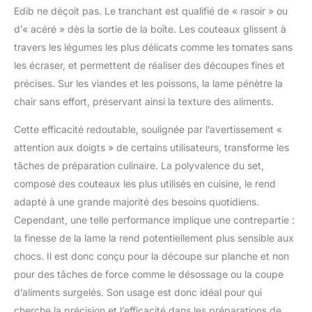
vous aborderez la
Edib ne déçoit pas. Le tranchant est qualifié de « rasoir » ou
cuisine avec plus de
d’« acéré » dès la sortie de la boîte. Les couteaux glissent à
confiance et serez prêt
travers les légumes les plus délicats comme les tomates sans
à relever de nouveaux
les écraser, et permettent de réaliser des découpes fines et
défis. Un bon outil
précises. Sur les viandes et les poissons, la lame pénètre la
inspire, motive et vous
permet de
chair sans effort, préservant ainsi la texture des aliments.
perfectionner vos
talents culinaires avec
Cette efficacité redoutable, soulignée par l’avertissement «
plaisir – pour vous et
attention aux doigts » de certains utilisateurs, transforme les
votre famille.
tâches de préparation culinaire. La polyvalence du set,
ERGONOMIE ET
composé des couteaux les plus utilisés en cuisine, le rend
DESIGN: L'ensemble de
couteaux offre un
adapté à une grande majorité des besoins quotidiens.
équilibre parfait pour la
Cependant, une telle performance implique une contrepartie :
préparation de viandes,
la finesse de la lame la rend potentiellement plus sensible aux
poissons et légumes.
chocs. Il est donc conçu pour la découpe sur planche et non
Les manches
ergonomiques en bois
pour des tâches de force comme le désossage ou la coupe
de pakka assurent une
d’aliments surgelés. Son usage est donc idéal pour qui
prise en main sûre et
cherche la précision et l’efficacité dans les préparations de