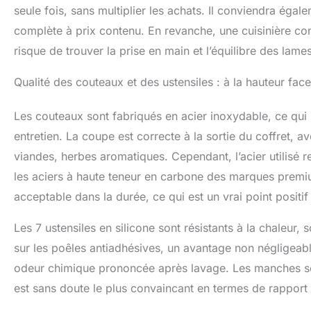
GARANTIE : NOT
seule fois, sans multiplier les achats. Il conviendra ég
de notre set en
complète à prix contenu. En revanche, une cuisinière co
remboursé. En a
risque de trouver la prise en main et l’équilibre des lame
ustensiles de c
Qualité des couteaux et des ustensiles : à la hauteur fac
Les couteaux sont fabriqués en acier inoxydable, ce qui l
entretien. La coupe est correcte à la sortie du coffret, a
viandes, herbes aromatiques. Cependant, l’acier utilisé 
les aciers à haute teneur en carbone des marques premiu
acceptable dans la durée, ce qui est un vrai point positif
Les 7 ustensiles en silicone sont résistants à la chaleur, 
sur les poêles antiadhésives, un avantage non négligeabl
odeur chimique prononcée après lavage. Les manches son
est sans doute le plus convaincant en termes de rapport 