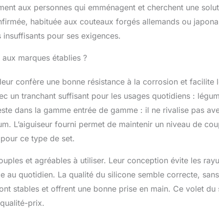
RE ENGAGEMENT Si vous n'êtes pas satisfait de la qualité
alement aux personnes qui emménagent et cherchent une solu
 acier inoxydable, veuillez nous contacter et vous serez
nfirmée, habituée aux couteaux forgés allemands ou japona
ttendant, profitez de préparer de délicieux repas. Les
s insuffisants pour ses exigences.
uisine de Raxco vous y aideront !
e aux marques établies ?
eur confère une bonne résistance à la corrosion et facilite 
vec un tranchant suffisant pour les usages quotidiens : légu
reste dans la gamme entrée de gamme : il ne rivalise pas av
m. L’aiguiseur fourni permet de maintenir un niveau de co
 pour ce type de set.
souples et agréables à utiliser. Leur conception évite les ray
e au quotidien. La qualité du silicone semble correcte, sans
t stables et offrent une bonne prise en main. Ce volet du 
qualité-prix.