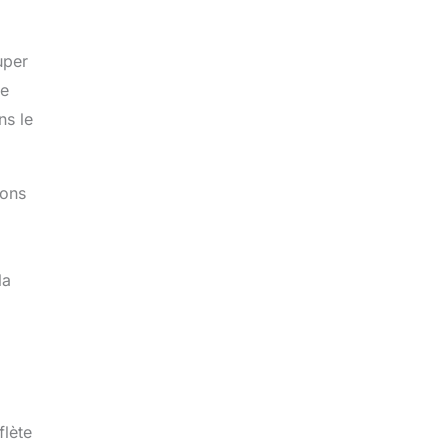
uper
ne
ns le
ions
la
flète