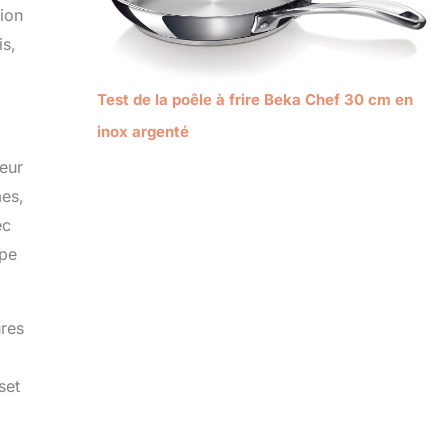
tion
is,
Test de la poêle à frire Beka Chef 30 cm en
inox argenté
leur
mes,
ec
upe
ures
set