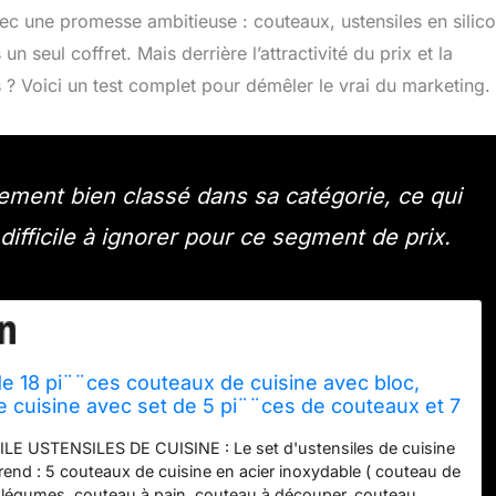
ec une promesse ambitieuse : couteaux, ustensiles en silico
 seul coffret. Mais derrière l’attractivité du prix et la
 ? Voici un test complet pour démêler le vrai du marketing.
ment bien classé dans sa catégorie, ce qui
 difficile à ignorer pour ce segment de prix.
e 18 pi¨¨ces couteaux de cuisine avec bloc,
e cuisine avec set de 5 pi¨¨ces de couteaux et 7
patules en silicone, set d'accessoires de
LE USTENSILES DE CUISINE : Le set d'ustensiles de cuisine
end : 5 couteaux de cuisine en acier inoxydable ( couteau de
 légumes, couteau à pain, couteau à découper, couteau