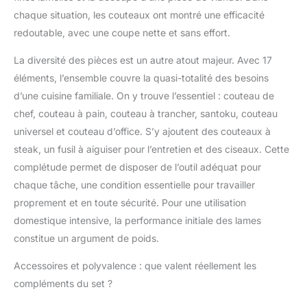
de la poignée du
chaque situation, les couteaux ont montré une efficacité
couteau correspond au
redoutable, avec une coupe nette et sans effort.
design ergonomique.
La forme de la lame
La diversité des pièces est un autre atout majeur. Avec 17
vous apporte même la
éléments, l’ensemble couvre la quasi-totalité des besoins
plus petite résistance à
la tranche, le contour
d’une cuisine familiale. On y trouve l’essentiel : couteau de
de la poignée qui
chef, couteau à pain, couteau à trancher, santoku, couteau
répond aux principes
universel et couteau d’office. S’y ajoutent des couteaux à
ergonomiques et
steak, un fusil à aiguiser pour l’entretien et des ciseaux. Cette
équilibrés et offre une
sensation de confort
complétude permet de disposer de l’outil adéquat pour
satisfaisante. Le
chaque tâche, une condition essentielle pour travailler
manche du couteau
proprement et en toute sécurité. Pour une utilisation
dispose d'un design
domestique intensive, la performance initiale des lames
texturé unique avec
une bonne
constitue un argument de poids.
performance sans
Accessoires et polyvalence : que valent réellement les
bavure. ce qui rend la
découpe plus facile et
compléments du set ?
plus sûre. Élégance