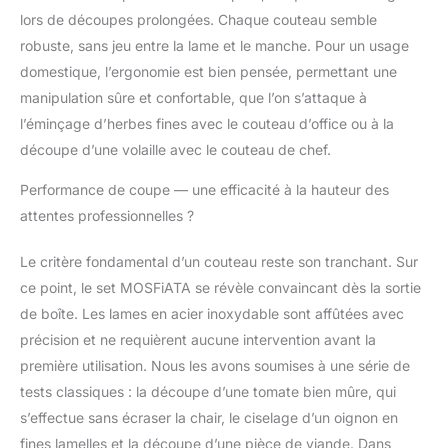
rigidité. L'acier
lors de découpes prolongées. Chaque couteau semble
inoxydable carboné
robuste, sans jeu entre la lame et le manche. Pour un usage
non confisqué a un
domestique, l’ergonomie est bien pensée, permettant une
effet contre la rouille, la
manipulation sûre et confortable, que l’on s’attaque à
corrosion et la
dégénérescence. Les
l’éminçage d’herbes fines avec le couteau d’office ou à la
structures d'abattage
découpe d’une volaille avec le couteau de chef.
de précision ont une
meilleure résistance et
Performance de coupe — une efficacité à la hauteur des
durabilité. Le bord du
attentes professionnelles ?
cône peut augmenter
la stabilité, être
Le critère fondamental d’un couteau reste son tranchant. Sur
facilement poncé et
ce point, le set MOSFiATA se révèle convaincant dès la sortie
très tranchant.
Durabilité à long terme
de boîte. Les lames en acier inoxydable sont affûtées avec
et épaisseur de lame
précision et ne requièrent aucune intervention avant la
incroyable. Dureté du
première utilisation. Nous les avons soumises à une série de
Lowl : 58-60 °.
tests classiques : la découpe d’une tomate bien mûre, qui
【Conception de la
poignée du couteau】:
s’effectue sans écraser la chair, le ciselage d’un oignon en
chaque courbe et angle
fines lamelles et la découpe d’une pièce de viande. Dans