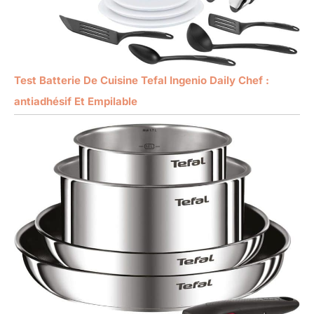
Test Batterie De Cuisine Tefal Ingenio Daily Chef :
antiadhésif Et Empilable