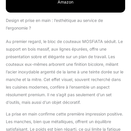
fruits de 20 cm, 1
Amazon
couteau à aiguiser en
acier inoxydable de
20,3 cm, 1 protège-
Design et prise en main : l’esthétique au service de
doigts, 1 chiffon, 1 bloc
l’ergonomie ?
à couteaux. Set de
couteaux de cuisine
Au premier regard, le bloc de couteaux MOSFiATA séduit. Le
très adaptés pour
support en bois massif, aux lignes épurées, offre une
éplucher, couper et
préparer des fruits, des
présentation sobre et élégante sur un plan de travail. Les
légumes, de la viande,
couteaux eux-mêmes arborent une finition bicolore, mêlant
du poisson, etc. Ces
l’acier inoxydable argenté de la lame à une teinte dorée sur le
couteaux
manche et la mitre. Cet effet visuel, souvent recherché dans
professionnels seront
votre compagnon
les cuisines modernes, confère à l’ensemble un aspect
fiable, facile à cuisiner.
résolument premium. Il ne s’agit pas seulement d’un set
Sans effort. Acier de
d’outils, mais aussi d’un objet décoratif.
qualité supérieure : le
set de couteaux de
La prise en main confirme cette première impression positive.
chef est en acier
Les manches, bien que métalliques, offrent un équilibre
japonais à haute
satisfaisant. Le poids est bien réparti, ce qui limite la fatigue
résistance et à haute