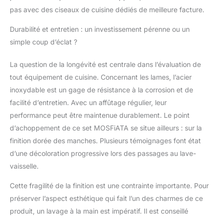
livré avec une boîte
pas avec des ciseaux de cuisine dédiés de meilleure facture.
cadeau haute. C'est un
cadeau idéal pour un
Durabilité et entretien : un investissement pérenne ou un
anniversaire, un
simple coup d’éclat ?
mariage, un jubilé, la
fête des pères, Noël, la
La question de la longévité est centrale dans l’évaluation de
cuisine, la chaleur
tout équipement de cuisine. Concernant les lames, l’acier
familiale, etc.
inoxydable est un gage de résistance à la corrosion et de
facilité d’entretien. Avec un affûtage régulier, leur
performance peut être maintenue durablement. Le point
d’achoppement de ce set MOSFiATA se situe ailleurs : sur la
finition dorée des manches. Plusieurs témoignages font état
d’une décoloration progressive lors des passages au lave-
vaisselle.
Cette fragilité de la finition est une contrainte importante. Pour
préserver l’aspect esthétique qui fait l’un des charmes de ce
produit, un lavage à la main est impératif. Il est conseillé