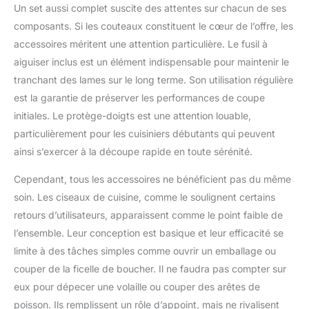
raffinée et performance
Un set aussi complet suscite des attentes sur chacun de ses
inégalée : le couteau en
composants. Si les couteaux constituent le cœur de l’offre, les
or MOSFiATA avec
accessoires méritent une attention particulière. Le fusil à
revêtement en titane
combine l'élégance
aiguiser inclus est un élément indispensable pour maintenir le
visuelle d'un design
tranchant des lames sur le long terme. Son utilisation régulière
doré avec la perfection
est la garantie de préserver les performances de coupe
technique d'un
initiales. Le protège-doigts est une attention louable,
revêtement en titane.
La dureté et la
particulièrement pour les cuisiniers débutants qui peuvent
durabilité du
ainsi s’exercer à la découpe rapide en toute sérénité.
revêtement en titane
assurent un tranchant
Cependant, tous les accessoires ne bénéficient pas du même
durable. Le couteau
soin. Les ciseaux de cuisine, comme le soulignent certains
n'est pas seulement un
retours d’utilisateurs, apparaissent comme le point faible de
outil, mais aussi un
l’ensemble. Leur conception est basique et leur efficacité se
point focal visuel qui
donne une touche
limite à des tâches simples comme ouvrir un emballage ou
particulière à chaque
couper de la ficelle de boucher. Il ne faudra pas compter sur
processus de cuisson.
eux pour dépecer une volaille ou couper des arêtes de
« Meilleur cadeau » : le
poisson. Ils remplissent un rôle d’appoint, mais ne rivalisent
bloc à couteaux est