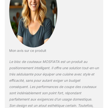
éplucher, couper et
préparer des fruits,
des légumes, de la
viande, du poisson,
etc. Ces couteaux
professionnels
seront votre
compagnon fiable,
facile à cuisiner. Sans
effort. Acier de qualité
Mon avis sur ce produit
supérieure : le set de
couteaux de chef est
Le bloc de couteaux MOSFiATA est un produit au
en acier japonais à
positionnement intelligent. Il offre une solution tout-en-un
haute résistance et à
très séduisante pour équiper une cuisine avec style et
haute rigidité. L'acier
inoxydable carboné
efficacité, sans pour autant exiger un budget
non confisqué a un
conséquent. Les performances de coupe des couteaux
effet contre la rouille,
sont indéniablement son point fort, répondant
la corrosion et la
parfaitement aux exigences d’un usage domestique.
dégénérescence. Les
Son design est un atout esthétique certain. Toutefois,
structures d'abattage