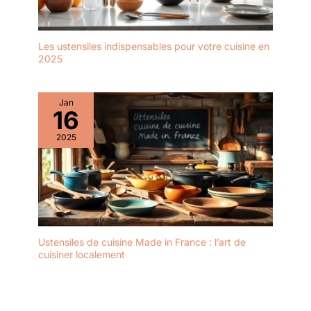
particulière à chaque
processus de
cuisson. « Meilleur
Les ustensiles indispensables pour votre cuisine en
cadeau » : le bloc à
2025
couteaux est livré
avec une boîte
cadeau haute. C'est
Jan
16
un cadeau idéal pour
un anniversaire, un
2025
mariage, un jubilé, la
fête des pères, Noël,
la cuisine, la chaleur
familiale, etc.
Ustensiles de cuisine Made in France : l’art de
cuisiner localement