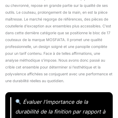
ou chevronné, repose en grande partie sur la qualité de ses
outils. Le couteau, prolongement de la main, en est la pièce
maîtresse. Le marché regorge de références, des pièces de
coutellerie d’exception aux ensembles plus accessibles. C’est
dans cette dernière catégorie que se positionne le bloc de 17
couteaux de la marque MOSFiATA. Il promet une qualité
professionnelle, un design soigné et une panoplie complète
pour un tarif contenu. Face à de telles affirmations, une
analyse méthodique s’impose. Nous avons donc passé au
crible cet ensemble pour déterminer si l’esthétique et la
polyvalence affichées se conjuguent avec une performance et
une durabilité réelles au quotidien.
Évaluer l’importance de la
durabilité de la finition par rapport à