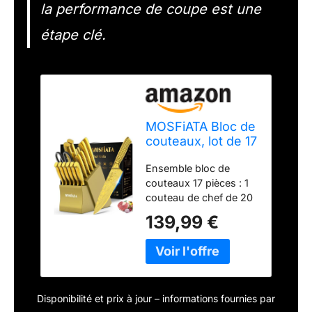
la performance de coupe est une
étape clé.
MOSFiATA Bloc de
couteaux, lot de 17
couteaux de
Ensemble bloc de
cuisine
couteaux 17 pièces : 1
professionnels
couteau de chef de 20
tranchants en
cm, 1 couteau Santoku
acier inoxydable
139,99 €
de 17 cm, 6 couteaux à
et ciseaux, avec
steak, 1 couteau à pain
protège-doigts et
de 20 cm, 1 couteau
boîtes cadeaux
utilitaire de 12,7 cm, 1
couteau à découper de
Disponibilité et prix à jour – informations fournies par
20,3 cm, 1 couteau à