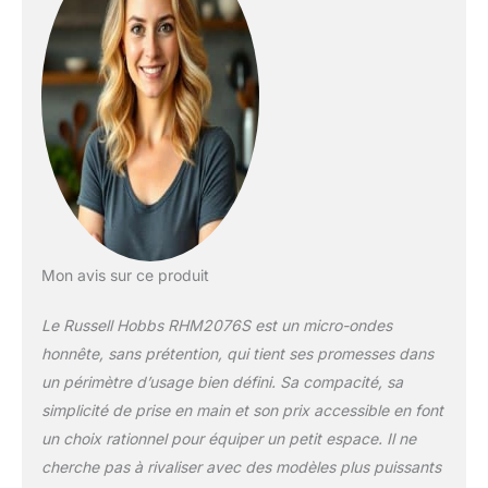
parfaitement à
n'importe quel plan
de travail sans
prendre trop de place
8 modes de cuisson
automatiques :
facilitez-vous la vie
grâce aux 8
fonctions de cuisson
préprogrammées
pour cuire vos
aliments à la
Mon avis sur ce produit
perfection Facile à
utiliser : la minuterie
Le Russell Hobbs RHM2076S est un micro-ondes
de 95 minutes et les
honnête, sans prétention, qui tient ses promesses dans
boutons faciles à
un périmètre d’usage bien défini. Sa compacité, sa
utiliser vous
permettent de gérer
simplicité de prise en main et son prix accessible en font
la cuisson selon vos
un choix rationnel pour équiper un petit espace. Il ne
besoins Style
cherche pas à rivaliser avec des modèles plus puissants
contemporain : ce