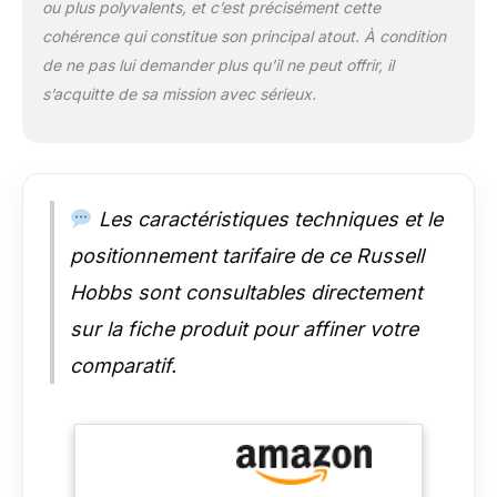
ou plus polyvalents, et c’est précisément cette
four à micro-ondes
cohérence qui constitue son principal atout. À condition
contemporain
argenté avec porte
de ne pas lui demander plus qu’il ne peut offrir, il
miroir et poignée
s’acquitte de sa mission avec sérieux.
s’intègre dans tous
les styles de cuisine
Les caractéristiques techniques et le
positionnement tarifaire de ce Russell
Hobbs sont consultables directement
sur la fiche produit pour affiner votre
comparatif.