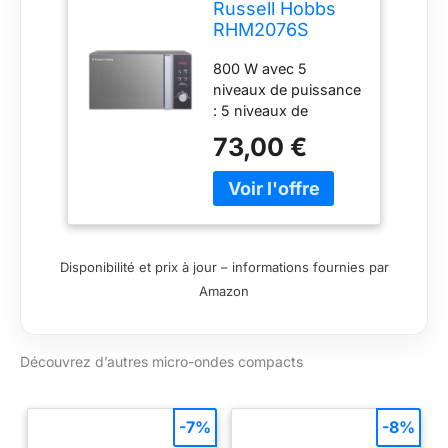
Russell Hobbs
RHM2076S
Micro-ondes
800 W avec 5
compact pose-
niveaux de puissance
libre, 800 W, 20 l,
: 5 niveaux de
argenté
puissance du micro-
73,00 €
ondes pour adapter
la cuisson à vos
besoins, avec réglage
pratique pour
préparer les aliments
directement à la
Disponibilité et prix à jour – informations fournies par
sortie du congélateur
Amazon
Compact : four à
micro-ondes de 25,8
x 44,5 x 35,6 cm (H
Découvrez d’autres micro-ondes compacts
x L x P) d’une
capacité de 20 L; ce
four à micro-ondes
s'adapte
-7%
-8%
parfaitement à