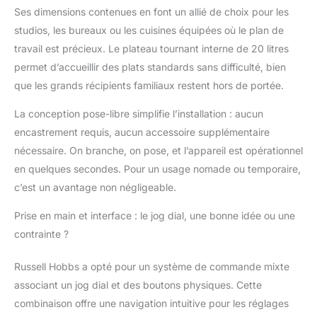
automatiques :
Ses dimensions contenues en font un allié de choix pour les
facilitez-vous la vie
studios, les bureaux ou les cuisines équipées où le plan de
grâce aux 8 fonctions
de cuisson
travail est précieux. Le plateau tournant interne de 20 litres
préprogrammées pour
permet d’accueillir des plats standards sans difficulté, bien
cuire vos aliments à la
que les grands récipients familiaux restent hors de portée.
perfection Facile à
utiliser : la minuterie de
La conception pose-libre simplifie l’installation : aucun
95 minutes et les
encastrement requis, aucun accessoire supplémentaire
boutons faciles à
nécessaire. On branche, on pose, et l’appareil est opérationnel
utiliser vous permettent
de gérer la cuisson
en quelques secondes. Pour un usage nomade ou temporaire,
selon vos besoins Style
c’est un avantage non négligeable.
contemporain : ce four
à micro-ondes
Prise en main et interface : le jog dial, une bonne idée ou une
contemporain argenté
contrainte ?
avec porte miroir et
poignée s’intègre dans
Russell Hobbs a opté pour un système de commande mixte
tous les styles de
associant un jog dial et des boutons physiques. Cette
cuisine
combinaison offre une navigation intuitive pour les réglages