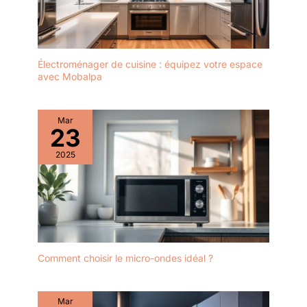
Électroménager de cuisine : équipez votre espace
avec Mobalpa
Mar
23
2025
Comment choisir le micro-ondes idéal ?
Mar