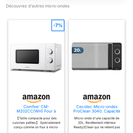
Découvrez d’autres micro-ondes
-7%
Comfee' CM-
Cecotec Micro-ondes
M202CC(WH) Four à
ProClean 3040. Capacité
micro-ondes compact
de 20 L, Revêtement
【Taille compacte pour des
Micro-onde d’une capacité de
avec la capacité de 20
Ready2Clean, 700 W de
cuisines petites】 Spécialement
20L. Revêtement intérieur
litres, 700 W avec
Puissance, 6 Niveaux de
conçu comme un four à micro-
Ready2Clean qui ne retient pas
Commande manuelle,
Fonctionnement,
ondes posable et compact
la saleté pour un nettoyage