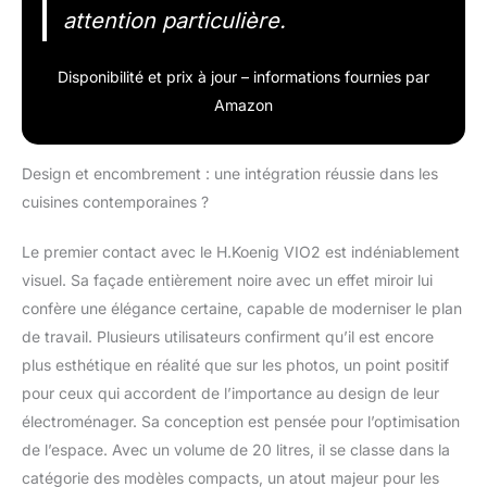
attention particulière.
Disponibilité et prix à jour – informations fournies par
Amazon
Design et encombrement : une intégration réussie dans les
cuisines contemporaines ?
Le premier contact avec le H.Koenig VIO2 est indéniablement
visuel. Sa façade entièrement noire avec un effet miroir lui
confère une élégance certaine, capable de moderniser le plan
de travail. Plusieurs utilisateurs confirment qu’il est encore
plus esthétique en réalité que sur les photos, un point positif
pour ceux qui accordent de l’importance au design de leur
électroménager. Sa conception est pensée pour l’optimisation
de l’espace. Avec un volume de 20 litres, il se classe dans la
catégorie des modèles compacts, un atout majeur pour les