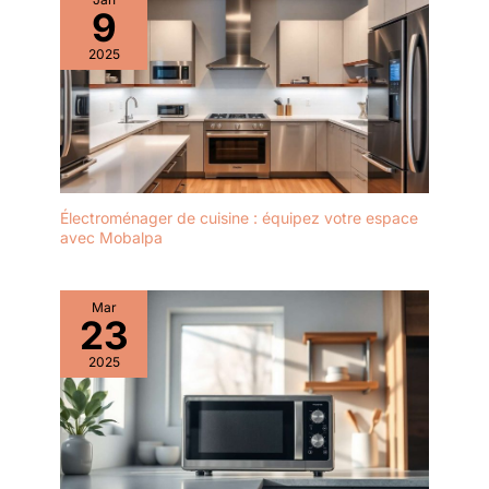
9
complication.
2025
Électroménager de cuisine : équipez votre espace
avec Mobalpa
Mar
23
2025