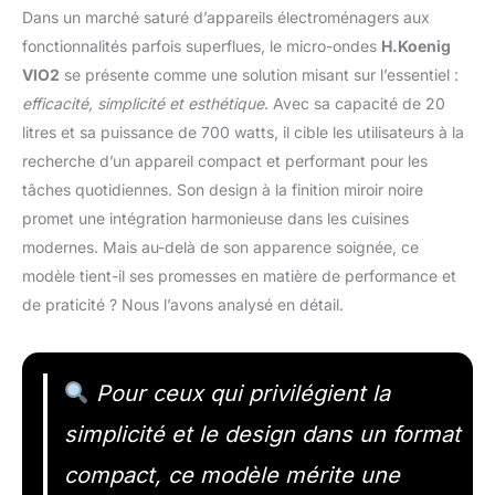
Dans un marché saturé d’appareils électroménagers aux
fonctionnalités parfois superflues, le micro-ondes
H.Koenig
VIO2
se présente comme une solution misant sur l’essentiel :
efficacité, simplicité et esthétique
. Avec sa capacité de 20
litres et sa puissance de 700 watts, il cible les utilisateurs à la
recherche d’un appareil compact et performant pour les
tâches quotidiennes. Son design à la finition miroir noire
promet une intégration harmonieuse dans les cuisines
modernes. Mais au-delà de son apparence soignée, ce
modèle tient-il ses promesses en matière de performance et
de praticité ? Nous l’avons analysé en détail.
Pour ceux qui privilégient la
simplicité et le design dans un format
compact, ce modèle mérite une