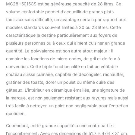
MC28H5015CS est sa généreuse capacité de 28 litres. Ce
Utilisez la fonction
levage/yaourt pour
volume confortable permet d’accueillir de grands plats
préparer des pâtes ou
familiaux sans difficulté, un avantage certain par rapport aux
du yaourt naturel sans
modèles standards souvent limités à 20 ou 23 litres. Cette
l'aide d'outils
caractéristique le destine particulièrement aux foyers de
supplémentaires Le
plusieurs personnes ou à ceux qui aiment cuisiner en grande
revêtement Ceramic
Inside durable est facile
quantité. La polyvalence est son autre atout majeur : il
à nettoyer et est
combine les fonctions de micro-ondes, de gril et de four à
résistant aux rayures
convection. Cette triple fonctionnalité en fait un véritable
Dimensions extérieures
couteau suisse culinaire, capable de décongeler, réchauffer,
(L x H x P) : 51,7 x 31 x
47,6 cm Remarque :
gratiner des toasts, dorer un poulet ou même cuire des
Les dimensions
gâteaux. L’intérieur en céramique émaillée, une signature de
indiquées
la marque, est non seulement résistant aux rayures mais aussi
correspondent aux
très facile à nettoyer, un point non négligeable pour l’entretien
dimensions réelles,
poignée et coque
quotidien.
incluses
Cependant, cette grande capacité a une contrepartie :
l’encombrement. Avec ses dimensions de 51,7 x 47,6 x 31 cm,