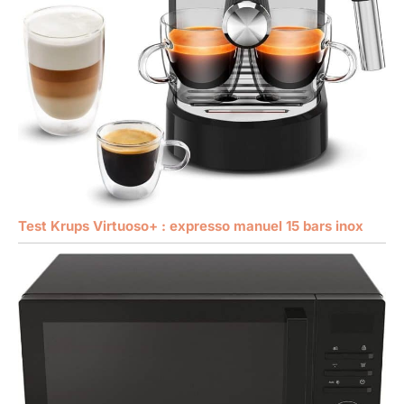
Test Krups Virtuoso+ : expresso manuel 15 bars inox