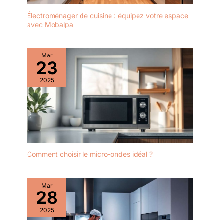
Électroménager de cuisine : équipez votre espace
avec Mobalpa
Mar
23
2025
Comment choisir le micro-ondes idéal ?
Mar
28
2025