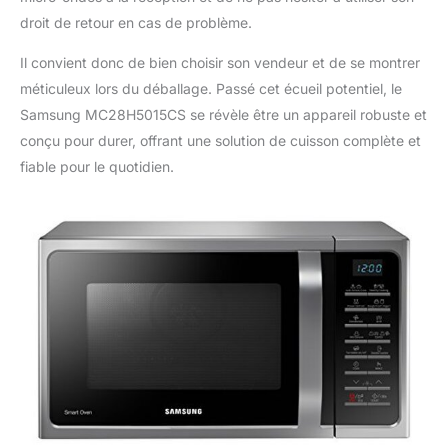
droit de retour en cas de problème.
Il convient donc de bien choisir son vendeur et de se montrer
méticuleux lors du déballage. Passé cet écueil potentiel, le
Samsung MC28H5015CS se révèle être un appareil robuste et
conçu pour durer, offrant une solution de cuisson complète et
fiable pour le quotidien.