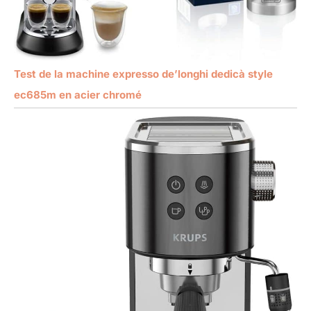
Test de la machine expresso de’longhi dedicà style
ec685m en acier chromé