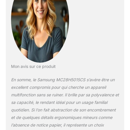
partir des ingrédients
frais Utilisez la
fonction
levage/yaourt pour
préparer des pâtes
ou du yaourt naturel
sans l'aide d'outils
supplémentaires Le
revêtement Ceramic
Inside durable est
facile à nettoyer et
Mon avis sur ce produit
est résistant aux
rayures Dimensions
En somme, le Samsung MC28H5015CS s’avère être un
extérieures (L x H x
excellent compromis pour qui cherche un appareil
P) : 51,7 x 31 x 47,6
multifonction sans se ruiner. Il brille par sa polyvalence et
cm Remarque : Les
sa capacité, le rendant idéal pour un usage familial
dimensions
indiquées
quotidien. Si l’on fait abstraction de son encombrement
correspondent aux
et de quelques détails ergonomiques mineurs comme
dimensions réelles,
l’absence de notice papier, il représente un choix
poignée et coque