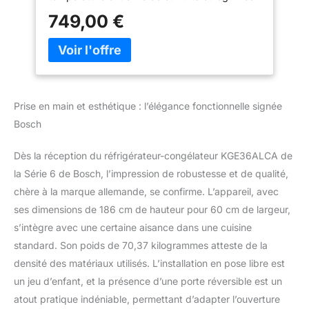
grâce à l'humidité réglable EasyAccess Shelf
749,00 €
: plaques de verre extensibles pour un
chargement et un déchargement faciles et
une vue d'ensemble parfaite. Éclairage LED :
éclairage uniforme et non éblouissant du
réfrigérateur, longue durée de vie de
l'appareil. Super congélation automatique :
Prise en main et esthétique : l’élégance fonctionnelle signée
Congélation plus rapide des petites
Bosch
quantités de denrées alimentaires introduites
et protection des aliments déjà congelés,
grâce à la détection de l'augmentation de la
Dès la réception du réfrigérateur-congélateur KGE36ALCA de
température et à la réduction automatique de
la Série 6 de Bosch, l’impression de robustesse et de qualité,
la température. LowFrost : dégivrage moins
chère à la marque allemande, se confirme. L’appareil, avec
fréquent grâce à la réduction de la formation
ses dimensions de 186 cm de hauteur pour 60 cm de largeur,
de glace – cela permet d'économiser du
s’intègre avec une certaine aisance dans une cuisine
travail et est économe en énergie.
standard. Son poids de 70,37 kilogrammes atteste de la
densité des matériaux utilisés. L’installation en pose libre est
un jeu d’enfant, et la présence d’une porte réversible est un
atout pratique indéniable, permettant d’adapter l’ouverture