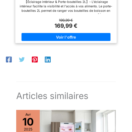
【Éclairage intérieur & Porte-bouteilles 2L】- L'éclairage
les sols irréguliers. Les joints
intérieur facilite la visibilité et l'accès à vos aliments. Le porte-
de porte sont amovibles pour un
bouteilles 2L permet de ranger vos bouteilles de boisson en
nettoyage en profondeur. Ce
toute sécurité et évite tout renversement accidentel. 【Étagères
mini réfrigérateur est hautement
amovibles pour un rangement flexible】 – Le réfrigérateur est
199,99 €
personnalisable pour devenir
équipé de 2 étagères en verre amovibles et d'un tiroir pour
169,99 €
votre propre réfrigérateur.
organiser vos aliments. Il permet également de ranger
Contient : 1 réfrigérateur CHiQ
facilement des articles volumineux ou de forme irrégulière.
157L, 1 bac à glace, 1 outil de
【Porte réversible & Taille idéale】 - La porte réversible
dégivrage, des étagères et des
permet une ouverture à droite ou à gauche, s'adaptant à la
tiroirs. Garantie de 12 ans pour
plupart de cuisine. Dimensions (cm) : H83.7 x L47 x P49.2.
le compresseur et service
【Fonctionnement Ultra-Silencieux】- Avec un niveau sonore
après-vente à vie. Si vous avez
de seulement 40 dB, ce réfrigérateur offre une performance de
besoin d'aide, veuillez nous
refroidissement quasi silencieuse. Idéal pour les cuisines
contacter.
ouvertes, les suites parentales et les espaces de travail,
garantissant zéro nuisance sonore. 【Pieds réglables】- Ce
réfrigérateur est équipé de deux pieds avant réglables pour un
nivellement parfait même sur les sols irréguliers.
Articles similaires
Avr
10
2025