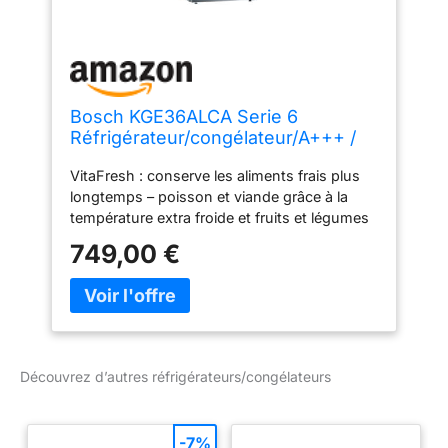
Bosch KGE36ALCA Serie 6
Réfrigérateur/congélateur/A+++ /
186 cm / 161 kWh/an/aspect
VitaFresh : conserve les aliments frais plus
inox/partie réfrigérante 217 l/Partie
longtemps – poisson et viande grâce à la
congélateur 95
température extra froide et fruits et légumes
l/Superrefroidissement/BigBox
grâce à l'humidité réglable EasyAccess Shelf
749,00 €
: plaques de verre extensibles pour un
chargement et un déchargement faciles et
une vue d'ensemble parfaite. Éclairage LED :
éclairage uniforme et non éblouissant du
réfrigérateur, longue durée de vie de
l'appareil. Super congélation automatique :
Découvrez d’autres réfrigérateurs/congélateurs
Congélation plus rapide des petites
quantités de denrées alimentaires introduites
et protection des aliments déjà congelés,
-7%