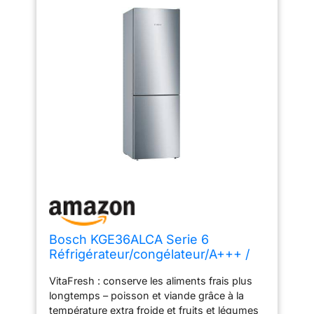
Bosch KGE36ALCA Serie 6
Réfrigérateur/congélateur/A+++ /
186 cm / 161 kWh/an/aspect
VitaFresh : conserve les aliments frais plus
inox/partie réfrigérante 217 l/Partie
longtemps – poisson et viande grâce à la
congélateur 95
température extra froide et fruits et légumes
l/Superrefroidissement/BigBox