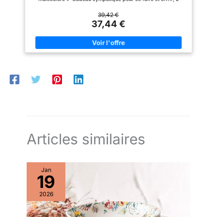
couleurs options: Mixed-bleu / Multicoloré ★ ASSIETTE EN
CÉRAMIQUE PLUS ÉPAIS ★ Comptatible au lave-vaisselle ,
39,42 €
micro-ondes; service de table assorti parfait pour les repas
37,44 €
quotidiens et banquet comme assiette à fruit, dîner, steak, tarte,
soupe ★ FAÏENCE ARTISAT EN MAIN ★ Assiettes couvertes de
la glaçure de haute qualité qui provoquera aucune réaction
chimique avec les aliments, ni se décolora ★ MARQUE
PROFESIONNEL DE VAISSELLE COUVERT ★ vancasso fournit
des accessoires de cuisine et vaisselles en porcelaine /
céramique des différents styles, des couleurs variantes,
combinaisons multiples pour satisfaire la diversité des
demandes
Articles similaires
Jan
19
2026