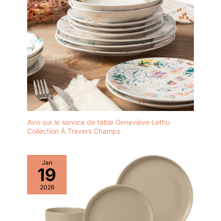
Avis sur le service de table Geneviève Lethu
Collection À Travers Champs‍‍‍‍‍‍‍‍‍‍‍‍‍‍‍‍‍‍‍‍‍‍‍‍‍‍‍‍‍‍‍‍‍‍‍‍‍‍‍‍‍‍‍‍‍‍‍‍‍‍‍‍‍‍‍‍‍‍‍‍‍‍‍‍‍‍‍‍‍‍‍‍‍‍‍‍‍‍‍‍‍‍‍‍‍‍‍‍‍‍‍‍‍‍‍‍‍‍‍‍‍‍‍‍‍‍‍‍‍‍‍‍‍‍‍‍‍‍‍‍‍‍‍‍‍‍‍‍‍‍‍‍‍‍‍‍‍‍‍‍‍‍‍‍‍‍‍‍‍‍‍‍‍‍‍‍‍‍‍‍‍‍‍‍‍‍‍‍‍‍‍‍‍‍‍‍‍‍‍‍‍‍‍
Jan
19
2026