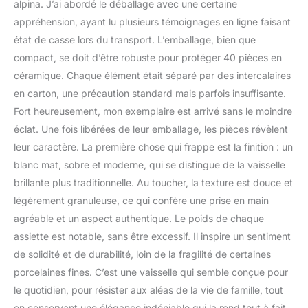
alpina. J’ai abordé le déballage avec une certaine
est à la fois compatible
appréhension, ayant lu plusieurs témoignages en ligne faisant
avec le lave-vaisselle et
état de casse lors du transport. L’emballage, bien que
le micro-ondes. Cela
rend le nettoyage facile
compact, se doit d’être robuste pour protéger 40 pièces en
et rapide, et vous pouvez
céramique. Chaque élément était séparé par des intercalaires
également réchauffer les
en carton, une précaution standard mais parfois insuffisante.
plats dessus. SERVICE
Fort heureusement, mon exemplaire est arrivé sans le moindre
DE TABLE EN FAÏENCE -
Le service de table est en
éclat. Une fois libérées de leur emballage, les pièces révèlent
faïence : ce matériau est
leur caractère. La première chose qui frappe est la finition : un
cuit à une température
blanc mat, sobre et moderne, qui se distingue de la vaisselle
plus basse que la
brillante plus traditionnelle. Au toucher, la texture est douce et
porcelaine et est donc
plus tendre. Une couche
légèrement granuleuse, ce qui confère une prise en main
de glaçure rend la
agréable et un aspect authentique. Le poids de chaque
faïence plus solide et
assiette est notable, sans être excessif. Il inspire un sentiment
moins sujette aux
de solidité et de durabilité, loin de la fragilité de certaines
rayures. BOLS ET
ASSIETTES NEUTRES -
porcelaines fines. C’est une vaisselle qui semble conçue pour
Le service de table pour
le quotidien, pour résister aux aléas de la vie de famille, tout
8 personnes présente
en conservant une élégance indéniable qui la rend tout à fait