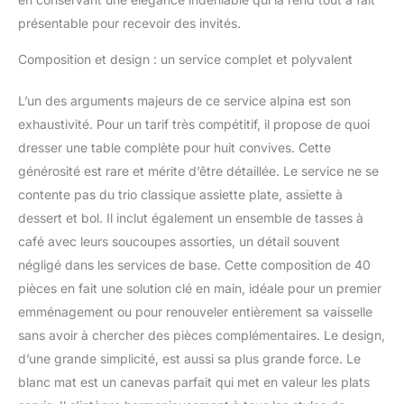
une couleur blanche, une
présentable pour recevoir des invités.
forme ronde et une
apparence neutre. Ainsi,
Composition et design : un service complet et polyvalent
toute l'attention est
portée sur vos plats, et il
L’un des arguments majeurs de ce service alpina est son
s'harmonise bien avec
toute autre vaisselle que
exhaustivité. Pour un tarif très compétitif, il propose de quoi
vous possédez.
dresser une table complète pour huit convives. Cette
VAISSELLE DE CAMPING
générosité est rare et mérite d’être détaillée. Le service ne se
- Pas besoin de vaisselle
contente pas du trio classique assiette plate, assiette à
supplémentaire à la
maison ? Vous pouvez
dessert et bol. Il inclut également un ensemble de tasses à
également utiliser cet
café avec leurs soucoupes assorties, un détail souvent
ensemble de vaisselle
négligé dans les services de base. Cette composition de 40
Alpina parfaitement
pièces en fait une solution clé en main, idéale pour un premier
comme vaisselle de
camping pendant vos
emménagement ou pour renouveler entièrement sa vaisselle
vacances ou un long
sans avoir à chercher des pièces complémentaires. Le design,
week-end !
d’une grande simplicité, est aussi sa plus grande force. Le
blanc mat est un canevas parfait qui met en valeur les plats