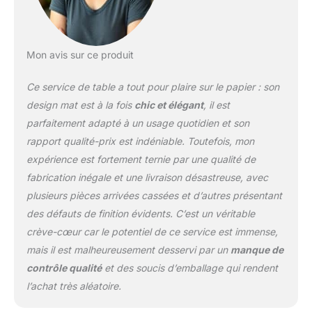
également réchauffer les
plats dessus. SERVICE
DE TABLE EN FAÏENCE -
Le service de table est en
Mon avis sur ce produit
faïence : ce matériau est
cuit à une température
Ce service de table a tout pour plaire sur le papier : son
plus basse que la
porcelaine et est donc
design mat est à la fois
chic et élégant
, il est
plus tendre. Une couche
parfaitement adapté à un usage quotidien et son
de glaçure rend la
rapport qualité-prix est indéniable. Toutefois, mon
faïence plus solide et
expérience est fortement ternie par une qualité de
moins sujette aux
rayures. BOLS ET
fabrication inégale et une livraison désastreuse, avec
ASSIETTES NEUTRES -
plusieurs pièces arrivées cassées et d’autres présentant
Le service de table pour
des défauts de finition évidents. C’est un véritable
8 personnes présente
crève-cœur car le potentiel de ce service est immense,
une couleur blanche, une
forme ronde et une
mais il est malheureusement desservi par un
manque de
apparence neutre. Ainsi,
contrôle qualité
et des soucis d’emballage qui rendent
toute l'attention est
l’achat très aléatoire.
portée sur vos plats, et il
s'harmonise bien avec