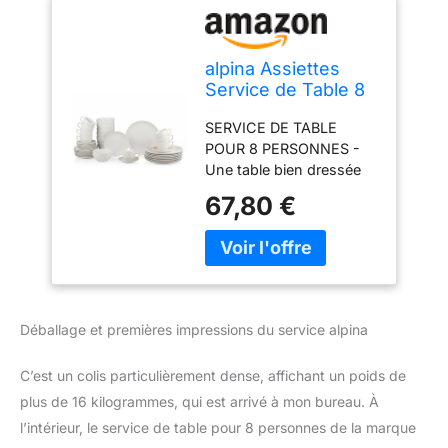
alpina Assiettes
Service de Table 8
Personnes -
SERVICE DE TABLE
Vaisselle et Arts de
POUR 8 PERSONNES -
la Table 40 Pièces -
Une table bien dressée
Compatible Lave-
commence par ce
Vaisselle - Blanc
67,80 €
magnifique service de
table pour 8 personnes
en blanc élégant.
L'ensemble comprend 40
pièces, dont 8 assiettes
à petit-déjeuner, 8
Déballage et premières impressions du service alpina
assiettes plates, 8 bols et
8 tasses avec
C’est un colis particulièrement dense, affichant un poids de
soucoupes.
COMPATIBLE MICRO-
plus de 16 kilogrammes, qui est arrivé à mon bureau. À
ONDES ET LAVE-
l’intérieur, le service de table pour 8 personnes de la marque
VAISSELLE - L'ensemble