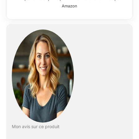
de la dureté
Amazon
supérieure HRC 58,
facile à entretenir,
résistant à la rouille et
aux taches. Trachant
& Équilibré : La
poignée est en
pakkawood, un
matériau synthétique
composé de résine et
de bois, non
absorbant, léger et
durable, ce qui
prolonge la durée de
vie du couteau. La
combinaison de la
lame et du manche a
été calculée par les
concepteurs pour
être bien équilibrée,
Mon avis sur ce produit
ce qui réduit la