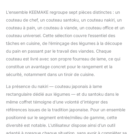
est en pakkawood, un
matériau synthétique
L’ensemble KEEMAKE regroupe sept pièces distinctes : un
composé de résine et
couteau de chef, un couteau santoku, un couteau nakiri, un
de bois, non
absorbant, léger et
couteau à pain, un couteau à viande, un couteau office et un
durable, ce qui
couteau universel. Cette sélection couvre l’essentiel des
prolonge la durée de
tâches en cuisine, de l’éminçage des légumes à la découpe
vie du couteau. La
du pain en passant par le travail des viandes. Chaque
combinaison de la lame
couteau est livré avec son propre fourreau de lame, ce qui
et du manche a été
calculée par les
constitue un avantage concret pour le rangement et la
concepteurs pour être
sécurité, notamment dans un tiroir de cuisine.
bien équilibrée, ce qui
réduit la charge sur la
La présence du nakiri — couteau japonais à lame
main lorsque l'on
rectangulaire dédié aux légumes — et du santoku dans le
hache des aliments et
même coffret témoigne d’une volonté d’intégrer des
convient également
aux débutants en
références issues de la tradition japonaise. Pour un ensemble
cuisine. Couteau de
positionné sur le segment entrée/milieu de gamme, cette
Cuisine Polyvalent : Le
diversité est notable. L’utilisateur dispose ainsi d’un outil
set de couteaux de
adapté à presque chaque situation, sans avoir à compléter sa