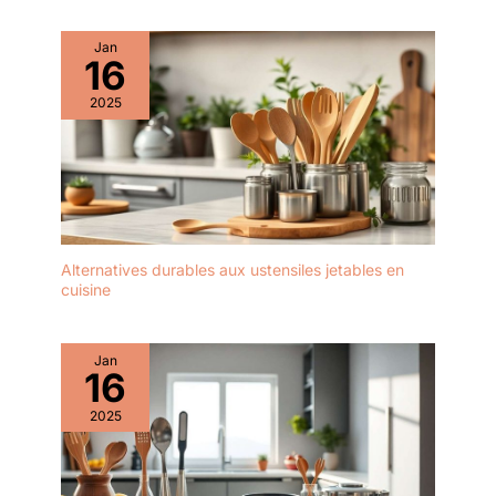
visuellement le
processus de
cuisson. Lot de
Jan
16
Couteaux de Cuisine
: comprend 1 couteau
2025
de chef, 1 couteau
Santoku, 1 couteau
Nakiri, 1 couteau à
pain, 1 couteau à
découper, 1 couteau
d'office et 1 couteau
universel. C'est un
Alternatives durables aux ustensiles jetables en
set de couteaux
cuisine
indispensable pour
les cuisiniers
apprentis et avertis.
Jan
16
2025