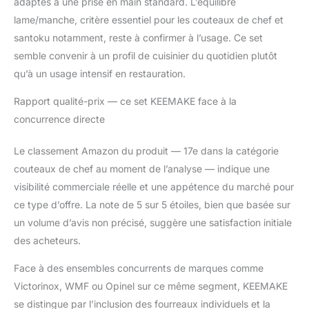
adaptés à une prise en main standard. L’équilibre
C'est un set de
lame/manche, critère essentiel pour les couteaux de chef et
couteaux
indispensable pour les
santoku notamment, reste à confirmer à l’usage. Ce set
cuisiniers apprentis et
semble convenir à un profil de cuisinier du quotidien plutôt
avertis.
qu’à un usage intensif en restauration.
Rapport qualité-prix — ce set KEEMAKE face à la
concurrence directe
Le classement Amazon du produit — 17e dans la catégorie
couteaux de chef au moment de l’analyse — indique une
visibilité commerciale réelle et une appétence du marché pour
ce type d’offre. La note de 5 sur 5 étoiles, bien que basée sur
un volume d’avis non précisé, suggère une satisfaction initiale
des acheteurs.
Face à des ensembles concurrents de marques comme
Victorinox, WMF ou Opinel sur ce même segment, KEEMAKE
se distingue par l’inclusion des fourreaux individuels et la