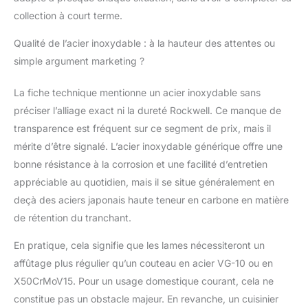
cuisine est idéal pour
couper, hacher ou
collection à court terme.
trancher des légumes,
Qualité de l’acier inoxydable : à la hauteur des attentes ou
de la viande, du
poisson et des fruits.
simple argument marketing ?
Les couteaux cuisine
professionnels ont la
La fiche technique mentionne un acier inoxydable sans
lame affûtée avec
préciser l’alliage exact ni la dureté Rockwell. Ce manque de
précision à la main de
transparence est fréquent sur ce segment de prix, mais il
12 à 15 degrés, ce qui
rend les couteaux
mérite d’être signalé. L’acier inoxydable générique offre une
mieux manipulée lors
bonne résistance à la corrosion et une facilité d’entretien
de la coupe des
appréciable au quotidien, mais il se situe généralement en
aliments. C'est un bon
deçà des aciers japonais haute teneur en carbone en matière
choix comme un
ensemble de couteaux
de rétention du tranchant.
de cuisine pour les
En pratique, cela signifie que les lames nécessiteront un
chefs professionnels,
les restaurants et les
affûtage plus régulier qu’un couteau en acier VG-10 ou en
apprentis de cuisinier.
X50CrMoV15. Pour un usage domestique courant, cela ne
Art de La Cuisine :
constitue pas un obstacle majeur. En revanche, un cuisinier
Contrairement aux