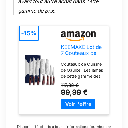
avant tout autre achat dans cette
gamme de prix.
-15%
KEEMAKE Lot de
7 Couteaux de
Cuisine
Couteaux de Cuisine
Professionnels
de Qaulité : Les lames
en Acier
de cette gamme des
Inoxydable
couteaux de cuisine
117,32 €
sont fabriquées en
99,99 €
acier 1,4116, qui
conserve la netteté et
la force des
couteaux. Le couteau
de cuisine possède
une lame tranchante
Disponibilité et prix à jour – informations fournies par