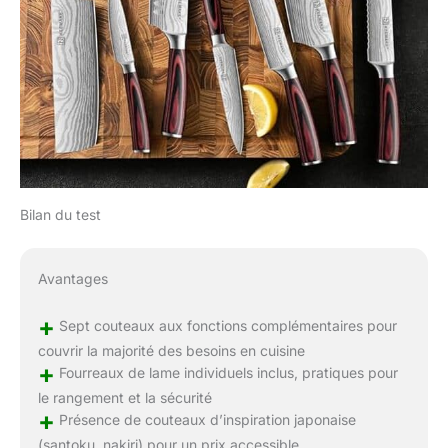
Bilan du test
Avantages
+
Sept couteaux aux fonctions complémentaires pour
couvrir la majorité des besoins en cuisine
+
Fourreaux de lame individuels inclus, pratiques pour
le rangement et la sécurité
+
Présence de couteaux d’inspiration japonaise
(santoku, nakiri) pour un prix accessible