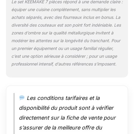
charge sur la main
Le set KEEMAKE 7 pièces répond à une demande claire :
lorsque l'on hache
équiper une cuisine complètement, sans multiplier les
des aliments et
achats séparés, avec des fourreaux inclus en bonus. La
convient également
diversité des couteaux est son point fort indéniable. Les
aux débutants en
cuisine. Couteau de
zones d’ombre sur la qualité métallurgique invitent à
Cuisine Polyvalent :
modérer les attentes sur la longévité du tranchant. Pour
Le set de couteaux
un premier équipement ou un usage familial régulier,
de cuisine est idéal
c’est une option sérieuse à considérer ; pour un usage
pour couper, hacher
ou trancher des
professionnel intensif, d’autres références s’imposent.
légumes, de la
viande, du poisson et
des fruits. Les
couteaux cuisine
professionnels ont la
Les conditions tarifaires et la
lame affûtée avec
précision à la main de
disponibilité du produit sont à vérifier
12 à 15 degrés, ce qui
directement sur la fiche de vente pour
rend les couteaux
mieux manipulée lors
s’assurer de la meilleure offre du
de la coupe des