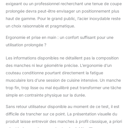
exigeant ou un professionnel recherchant une tenue de coupe
couteaux de cuisine
classiques, ces
prolongée devra peut-être envisager un positionnement plus
couteaux de cuisine
haut de gamme. Pour le grand public, l’acier inoxydable reste
sont dotés des motifs
un choix raisonnable et pragmatique.
gravés au laser sur la
lame, ce qui vous
Ergonomie et prise en main : un confort suffisant pour une
permet non seulement
utilisation prolongée ?
d'accomplir des tâches
dans votre cuisine,
Les informations disponibles ne détaillent pas la composition
mais aussi d'apprécier
visuellement le
des manches ni leur géométrie précise. L’ergonomie d’un
processus de cuisson.
couteau conditionne pourtant directement la fatigue
Lot de Couteaux de
musculaire lors d’une session de cuisine intensive. Un manche
Cuisine : comprend 1
trop fin, trop lisse ou mal équilibré peut transformer une tâche
couteau de chef, 1
couteau Santoku, 1
simple en contrainte physique sur la durée.
couteau Nakiri, 1
couteau à pain, 1
Sans retour utilisateur disponible au moment de ce test, il est
couteau à découper, 1
difficile de trancher sur ce point. La présentation visuelle du
couteau d'office et 1
produit laisse entrevoir des manches à profil classique, a priori
couteau universel.