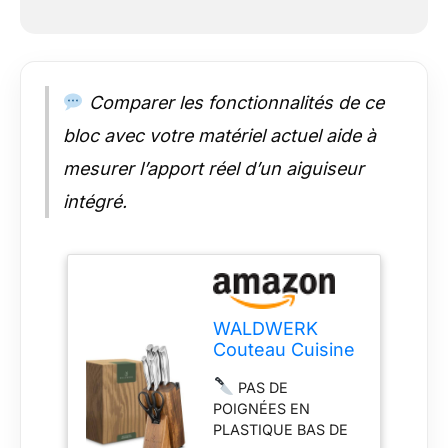
Comparer les fonctionnalités de ce
bloc avec votre matériel actuel aide à
mesurer l’apport réel d’un aiguiseur
intégré.
WALDWERK
Couteau Cuisine
- 7 Couteaux de
PAS DE
Cuisine avec
POIGNÉES EN
Bloc de
PLASTIQUE BAS DE
Rangement et