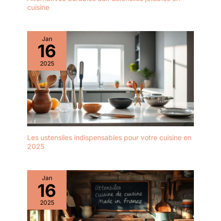
cuisine
Jan
16
2025
Les ustensiles indispensables pour votre cuisine en
2025
Jan
16
2025