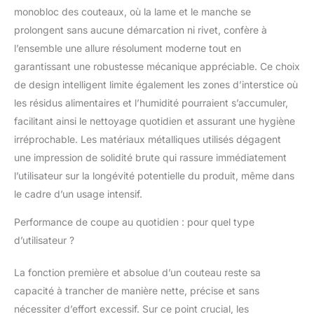
monobloc des couteaux, où la lame et le manche se
avec son design
raffiné, le bloc à
prolongent sans aucune démarcation ni rivet, confère à
couteaux devient un
l’ensemble une allure résolument moderne tout en
véritable accessoire
garantissant une robustesse mécanique appréciable. Ce choix
tendance dans votre
de design intelligent limite également les zones d’interstice où
cuisine.
TOUS VOS
COUTEAUX À PORTÉE
les résidus alimentaires et l’humidité pourraient s’accumuler,
DE MAIN – Vous
facilitant ainsi le nettoyage quotidien et assurant une hygiène
disposez facilement du
irréprochable. Les matériaux métalliques utilisés dégagent
couteau idéal pour
une impression de solidité brute qui rassure immédiatement
toute utilisation. Fini les
recherches en pleine
l’utilisateur sur la longévité potentielle du produit, même dans
préparation ou l’achat
le cadre d’un usage intensif.
de nouveaux couteaux.
GARANTIE
Performance de coupe au quotidien : pour quel type
SATISFAIT OU
d’utilisateur ?
REMBOURSÉ – Si vous
n’êtes pas 100%
La fonction première et absolue d’un couteau reste sa
satisfait de votre bloc
capacité à trancher de manière nette, précise et sans
de rangement
WALDWERK, nous
nécessiter d’effort excessif. Sur ce point crucial, les