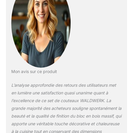
dans l’aiguiseur
intégré, pour qu’ils
restent toujours
parfaitement
aiguisés.
MATÉRIAUX
D’EXCEPTION – Le
bois d’acacia offre
une surface douce
pour vos lames. En
plus, avec son
design raffiné, le bloc
Mon avis sur ce produit
à couteaux devient
un véritable
L’analyse approfondie des retours des utilisateurs met
accessoire tendance
en lumière une satisfaction quasi unanime quant à
dans votre cuisine.
l’excellence de ce set de couteaux WALDWERK. La
TOUS VOS
grande majorité des acheteurs souligne spontanément la
COUTEAUX À
PORTÉE DE MAIN –
beauté et la qualité de finition du bloc en bois massif, qui
Vous disposez
apporte une véritable touche décorative et chaleureuse
facilement du
à la cuisine tout en conservant des dimensions