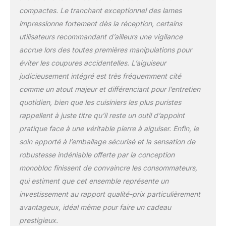
couteau idéal pour
compactes. Le tranchant exceptionnel des lames
toute utilisation. Fini
les recherches en
impressionne fortement dès la réception, certains
pleine préparation ou
utilisateurs recommandant d’ailleurs une vigilance
l’achat de nouveaux
accrue lors des toutes premières manipulations pour
couteaux.
éviter les coupures accidentelles. L’aiguiseur
GARANTIE SATISFAIT
OU REMBOURSÉ – Si
judicieusement intégré est très fréquemment cité
vous n’êtes pas
comme un atout majeur et différenciant pour l’entretien
100% satisfait de
quotidien, bien que les cuisiniers les plus puristes
votre bloc de
rappellent à juste titre qu’il reste un outil d’appoint
rangement
WALDWERK, nous
pratique face à une véritable pierre à aiguiser. Enfin, le
vous remboursons
soin apporté à l’emballage sécurisé et la sensation de
intégralement sous
robustesse indéniable offerte par la conception
60 jours, sans
monobloc finissent de convaincre les consommateurs,
conditions.
qui estiment que cet ensemble représente un
investissement au rapport qualité-prix particulièrement
avantageux, idéal même pour faire un cadeau
prestigieux.