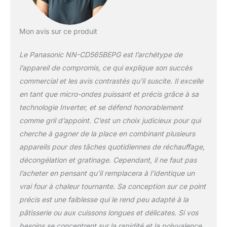
peut être également
encore plus
compliquée car vous
Mon avis sur ce produit
devez être certain
que la nourriture ne
Le Panasonic NN-CD565BEPG est l’archétype de
soit pas trop froide à
l’appareil de compromis, ce qui explique son succès
des endroits ou trop
commercial et les avis contrastés qu’il suscite. Il excelle
chaude à d’autres.
Avec notre
en tant que micro-ondes puissant et précis grâce à sa
Technologie Inverter
technologie Inverter, et se défend honorablement
vous pouvez
comme gril d’appoint. C’est un choix judicieux pour qui
chauffer et
cherche à gagner de la place en combinant plusieurs
décongeler les
appareils pour des tâches quotidiennes de réchauffage,
aliments les plus
délicats et ceci en un
décongélation et gratinage. Cependant, il ne faut pas
temps record.
l’acheter en pensant qu’il remplacera à l’identique un
Chaleur tournante
vrai four à chaleur tournante. Sa conception sur ce point
100 – 220°C Ce
précis est une faiblesse qui le rend peu adapté à la
micro-ondes
combiné est équipé
pâtisserie ou aux cuissons longues et délicates. Si vos
d’un gril à quartz. Le
besoins se concentrent sur la rapidité et la polyvalence