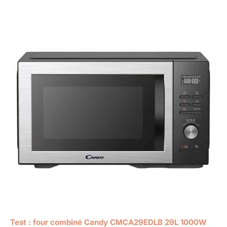
Test : four combiné Candy CMCA29EDLB 29L 1000W