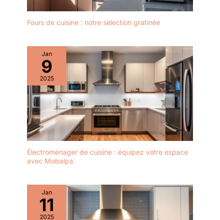
Fours de cuisine : notre sélection gratinée
Jan
9
2025
Électroménager de cuisine : équipez votre espace
avec Mobalpa
Jan
11
2025