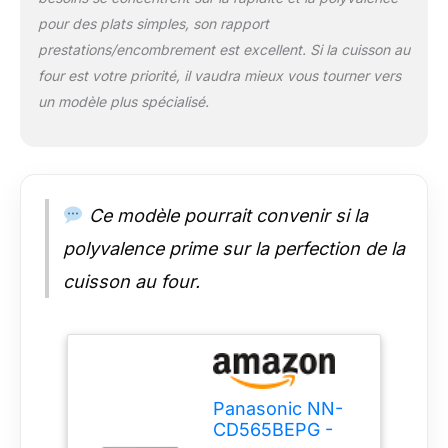
quartz est une lampe.
pour des plats simples, son rapport
Il n’y a donc pas
prestations/encombrement est excellent. Si la cuisson au
d’inertie et le temps
de chauffe est rapide.
four est votre priorité, il vaudra mieux vous tourner vers
L’encombrement du
un modèle plus spécialisé.
gril dans la cavité est
réduit. La voûte est
donc plus facile à
nettoyer.Pour
chauffer le quartz
Ce modèle pourrait convenir si la
consomme 10
percent d’électricité
polyvalence prime sur la perfection de la
en moins. Le Plat
cuisson au four.
Crispy compense
l’absence de
résistance de sole et
permet de cuire les
pâtes par le dessous.
Le Plat Crispy permet
Panasonic NN-
donc de réduire les
CD565BEPG -
temps de cuisson.