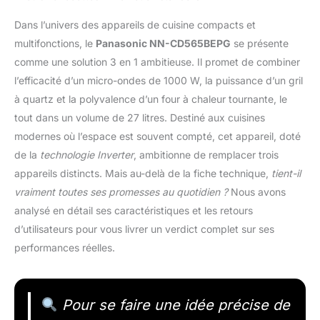
Dans l’univers des appareils de cuisine compacts et
multifonctions, le
Panasonic NN-CD565BEPG
se présente
comme une solution 3 en 1 ambitieuse. Il promet de combiner
l’efficacité d’un micro-ondes de 1000 W, la puissance d’un gril
à quartz et la polyvalence d’un four à chaleur tournante, le
tout dans un volume de 27 litres. Destiné aux cuisines
modernes où l’espace est souvent compté, cet appareil, doté
de la
technologie Inverter
, ambitionne de remplacer trois
appareils distincts. Mais au-delà de la fiche technique,
tient-il
vraiment toutes ses promesses au quotidien ?
Nous avons
analysé en détail ses caractéristiques et les retours
d’utilisateurs pour vous livrer un verdict complet sur ses
performances réelles.
Pour se faire une idée précise de