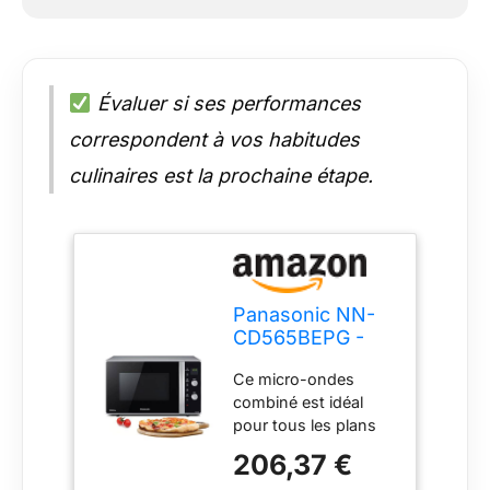
Évaluer si ses performances
correspondent à vos habitudes
culinaires est la prochaine étape.
Panasonic NN-
CD565BEPG -
Four 3 en 1
Ce micro-ondes
Combiné, 27 L,
combiné est idéal
Inverter, Chaleur
pour tous les plans
à 100-220°C, Gril
de travail offre une
Quartz 1300W,
206,37 €
capacité de 27 litres.
Micro-ondes