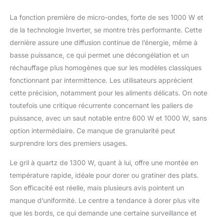
le quartz consomme 10
percent d’électricité en
La fonction première de micro-ondes, forte de ses 1000 W et
moins. Le Plat Crispy
de la technologie Inverter, se montre très performante. Cette
compense l’absence de
dernière assure une diffusion continue de l’énergie, même à
résistance de sole et
permet de cuire les
basse puissance, ce qui permet une décongélation et un
pâtes par le dessous.
réchauffage plus homogènes que sur les modèles classiques
Le Plat Crispy permet
fonctionnant par intermittence. Les utilisateurs apprécient
donc de réduire les
cette précision, notamment pour les aliments délicats. On note
temps de cuisson.
toutefois une critique récurrente concernant les paliers de
Vous pouvez
réchauffer ou cuire une
puissance, avec un saut notable entre 600 W et 1000 W, sans
pizza en à peine 15
option intermédiaire. Ce manque de granularité peut
minutes et sans
surprendre lors des premiers usages.
préchauffage. Depuis
1988, Panasonic est
Le gril à quartz de 1300 W, quant à lui, offre une montée en
pionnier de la
température rapide, idéale pour dorer ou gratiner des plats.
technologie Inverter.
Grace à nos 30 ans
Son efficacité est réelle, mais plusieurs avis pointent un
d'expertise, nous vous
manque d’uniformité. Le centre a tendance à dorer plus vite
offrons une des
que les bords, ce qui demande une certaine surveillance et