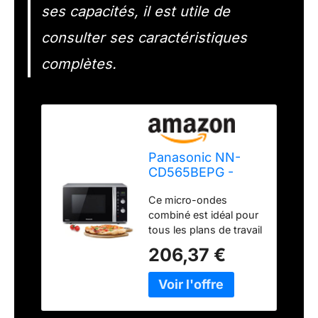
ses capacités, il est utile de
consulter ses caractéristiques
complètes.
Panasonic NN-
CD565BEPG -
Four 3 en 1
Ce micro-ondes
Combiné, 27 L,
combiné est idéal pour
Inverter, Chaleur à
tous les plans de travail
100-220°C, Gril
offre une capacité de
Quartz 1300W,
206,37 €
27 litres. Notre savoir-
Micro-ondes 1000
faire de longue date en
W, Plat Crispy,
matière de design
Plateau tournant
permet de bénéficier
34 cm, Noir -