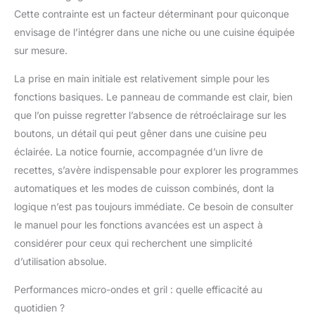
endroits ou trop
Cette contrainte est un facteur déterminant pour quiconque
chaude à d’autres.
envisage de l’intégrer dans une niche ou une cuisine équipée
Avec notre Technologie
sur mesure.
Inverter vous pouvez
chauffer et décongeler
La prise en main initiale est relativement simple pour les
les aliments les plus
fonctions basiques. Le panneau de commande est clair, bien
délicats et ceci en un
temps record. Chaleur
que l’on puisse regretter l’absence de rétroéclairage sur les
tournante 100 – 220°C
boutons, un détail qui peut gêner dans une cuisine peu
Ce micro-ondes
éclairée. La notice fournie, accompagnée d’un livre de
combiné est équipé
recettes, s’avère indispensable pour explorer les programmes
d’un gril à quartz. Le
quartz est une lampe. Il
automatiques et les modes de cuisson combinés, dont la
n’y a donc pas d’inertie
logique n’est pas toujours immédiate. Ce besoin de consulter
et le temps de chauffe
le manuel pour les fonctions avancées est un aspect à
est rapide.
considérer pour ceux qui recherchent une simplicité
L’encombrement du gril
d’utilisation absolue.
dans la cavité est
réduit. La voûte est
Performances micro-ondes et gril : quelle efficacité au
donc plus facile à
nettoyer.Pour chauffer
quotidien ?