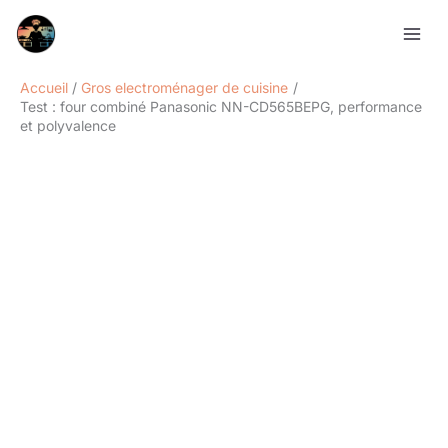
Aller
Rechercher
au
contenu
Accueil
Gros electroménager de cuisine
Test : four combiné Panasonic NN-CD565BEPG, performance
et polyvalence