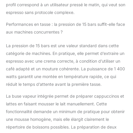
rien à démonter dans la
profil correspond à un utilisateur pressé le matin, qui veut son
machine. Rinçage
espresso sans protocole complexe.
interne après chaque
café. RÉPARABILITÉ 15
Performances en tasse : la pression de 15 bars suffit-elle face
ANS AU JUSTE PRIX :
aux machines concurrentes ?
Produit réparable dans
notre réseau de 6200
La pression de 15 bars est une valeur standard dans cette
réparateurs dans le
monde pour prolonger
catégorie de machines. En pratique, elle permet d’extraire un
sa durée de vie.
espresso avec une crema correcte, à condition d’utiliser un
café adapté et un mouture cohérente. La puissance de 1 400
watts garantit une montée en température rapide, ce qui
réduit le temps d’attente avant la première tasse.
La buse vapeur intégrée permet de préparer cappuccinos et
lattes en faisant mousser le lait manuellement. Cette
fonctionnalité demande un minimum de pratique pour obtenir
une mousse homogène, mais elle élargit clairement le
répertoire de boissons possibles. La préparation de deux