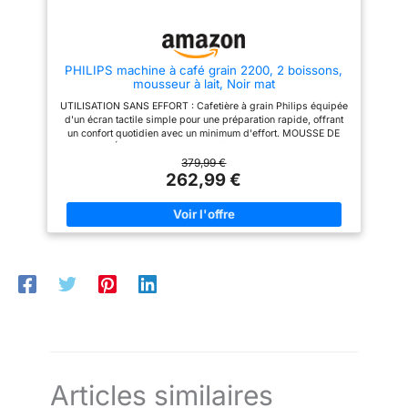
de tasse (8–14 cm) NETTOYAGE
INTELLIGENT ET ÉCONOMIE
D’ÉNERGIE: facile à entretenir
grâce aux programmes
automatiques de rinçage et de
PHILIPS machine à café grain 2200, 2 boissons,
détartrage, pièces amovibles et
mousseur à lait, Noir mat
indicateurs, avec arrêt
automatique, économie
UTILISATION SANS EFFORT : Cafetière à grain Philips équipée
d’énergie et mode veille CE
d'un écran tactile simple pour une préparation rapide, offrant
N’EST PAS JUSTE PARFAIT.
un confort quotidien avec un minimum d'effort. MOUSSE DE
C’EST PERFETTO. Du café du
LAIT CRÉMEUSE : Le mousseur à lait classique crée une
matin au cappuccino du du
mousse de lait lisse et veloutée – parfaite pour les
379,99 €
goûter, Magnifica S transforme
cappuccinos et les cafés au lait. SPÉCIALITÉS DE CAFÉ
262,99 €
chaque gorgée en un moment
PERSONNALISABLES : Ajustez facilement la taille de la
de pur plaisir.
mouture, l'intensité du café, la quantité et la température selon
vos préférences personnelles. NETTOYAGE FACILE : Le
mousseur à lait classique ne comprend que deux pièces et
elles sont compatibles lave-vaisselle, ce qui rend le nettoyage
quotidien rapide et sans contrainte. COMPATIBLE FILTRE
AQUACLEAN : Réduit la formation de calcaire, minimisant le
besoin de détartrage fréquent et prolongeant la durée de vie
de la machine à café.
Articles similaires