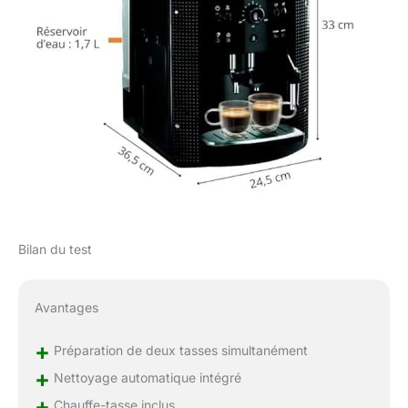
Bilan du test
Avantages
+
Préparation de deux tasses simultanément
+
Nettoyage automatique intégré
+
Chauffe-tasse inclus