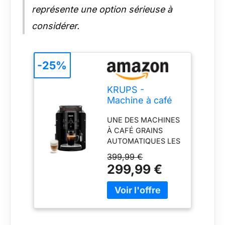
représente une option sérieuse à
considérer.
-25%
KRUPS -
Machine à café
grain
UNE DES MACHINES
Automatique
À CAFÉ GRAINS
Essential
AUTOMATIQUES LES
Compacte Noire
PLUS COMPACTES
- 15 bars
399,99 €
DU MARCHÉ (L 24,5
299,99 €
X P 33 X H 36,5 CM)
: Réservoir d’eau 1,7
L, bac à grains 260 g.
DE L'ESPRESSO AU
CAFÉ ALLONGÉ : Les