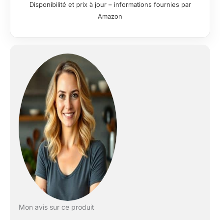
meilleurs arômes de
Disponibilité et prix à jour – informations fournies par
vos grains
Amazon
fraîchement moulus
révélés à chaque
tasse grace au
contrôle du broyage
et de la température
de Krups.
INTERFACE
INTUITIVE :
Commandes par
boutons avec LED
lumineuses pour un
usage fluide, simple
et rapide au
quotidien. BUSE
VAPEUR INTÉGRÉE :
Réalisez chez vous
des cappuccinos
onctueux avec une
mousse parfaite.
Mon avis sur ce produit
Facile à utiliser et à