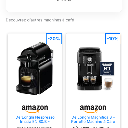
fraîchement moulus
révélés à chaque
tasse grace au
Découvrez d’autres machines à café
contrôle du broyage
et de la température
de Krups.
INTERFACE
-20%
-10%
INTUITIVE :
Commandes par
boutons avec LED
lumineuses pour un
usage fluide, simple
et rapide au
quotidien. BUSE
VAPEUR INTÉGRÉE :
Réalisez chez vous
des cappuccinos
onctueux avec une
mousse parfaite.
Facile à utiliser et à
De'Longhi Nespresso
De’Longhi Magnifica S -
Inissia EN 80.B -
Perfetto Machine à Café
nettoyer.
Automatique avec