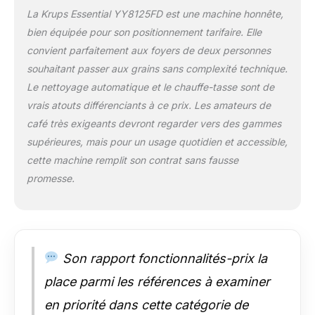
nettoyer.
La Krups Essential YY8125FD est une machine honnête,
NETTOYAGE 100%
bien équipée pour son positionnement tarifaire. Elle
AUTOMATIQUE, 0%
convient parfaitement aux foyers de deux personnes
D'EFFORT : Une
souhaitant passer aux grains sans complexité technique.
pastille 3x/an
environ, sans rien à
Le nettoyage automatique et le chauffe-tasse sont de
démonter dans la
vrais atouts différenciants à ce prix. Les amateurs de
machine. Rinçage
café très exigeants devront regarder vers des gammes
interne après chaque
supérieures, mais pour un usage quotidien et accessible,
café. RÉPARABILITÉ
15 ANS AU JUSTE
cette machine remplit son contrat sans fausse
PRIX : Produit
promesse.
réparable dans notre
réseau de 6200
réparateurs dans le
monde pour
prolonger sa durée
Son rapport fonctionnalités-prix la
de vie.
place parmi les références à examiner
en priorité dans cette catégorie de