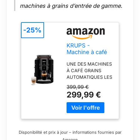
machines à grains d’entrée de gamme.
-25%
KRUPS -
Machine à café
grain
UNE DES MACHINES
Automatique
À CAFÉ GRAINS
Essential
AUTOMATIQUES LES
Compacte Noire
PLUS COMPACTES
- 15 bars
399,99 €
DU MARCHÉ (L 24,5
299,99 €
X P 33 X H 36,5 CM)
: Réservoir d’eau 1,7
L, bac à grains 260 g.
DE L'ESPRESSO AU
CAFÉ ALLONGÉ : Les
meilleurs arômes de
Disponibilité et prix à jour – informations fournies par
vos grains
Amazon