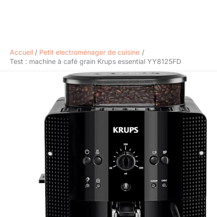
Accueil
Petit electroménager de cuisine
Test : machine à café grain Krups essential YY8125FD