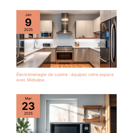
Jan
9
2025
Électroménager de cuisine : équipez votre espace
avec Mobalpa
Mar
23
2025