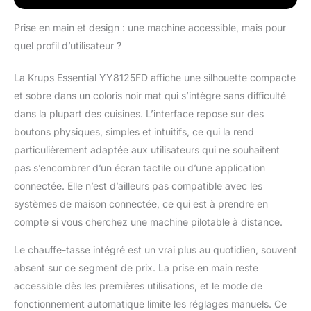
chaque tasse grace au
contrôle du broyage et
Prise en main et design : une machine accessible, mais pour
de la température de
quel profil d’utilisateur ?
Krups. INTERFACE
INTUITIVE :
La Krups Essential YY8125FD affiche une silhouette compacte
Commandes par
et sobre dans un coloris noir mat qui s’intègre sans difficulté
boutons avec LED
lumineuses pour un
dans la plupart des cuisines. L’interface repose sur des
usage fluide, simple et
boutons physiques, simples et intuitifs, ce qui la rend
rapide au quotidien.
particulièrement adaptée aux utilisateurs qui ne souhaitent
BUSE VAPEUR
pas s’encombrer d’un écran tactile ou d’une application
INTÉGRÉE : Réalisez
connectée. Elle n’est d’ailleurs pas compatible avec les
chez vous des
cappuccinos onctueux
systèmes de maison connectée, ce qui est à prendre en
avec une mousse
compte si vous cherchez une machine pilotable à distance.
parfaite. Facile à utiliser
et à nettoyer.
Le chauffe-tasse intégré est un vrai plus au quotidien, souvent
NETTOYAGE 100%
absent sur ce segment de prix. La prise en main reste
AUTOMATIQUE, 0%
accessible dès les premières utilisations, et le mode de
D'EFFORT : Une pastille
3x/an environ, sans
fonctionnement automatique limite les réglages manuels. Ce