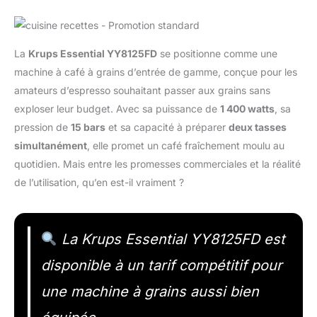
La
Krups Essential YY8125FD
se positionne comme une
machine à café à grains d’entrée de gamme, conçue pour les
amateurs d’espresso souhaitant passer aux grains sans
exploser leur budget. Avec sa puissance de
1 400 watts
, sa
pression de
15 bars
et sa capacité à préparer
deux tasses
simultanément
, elle promet un café fraîchement moulu au
quotidien. Mais entre les promesses commerciales et la réalité
de l’utilisation, qu’en est-il vraiment ?
La Krups Essential YY8125FD est
disponible à un tarif compétitif pour
une machine à grains aussi bien