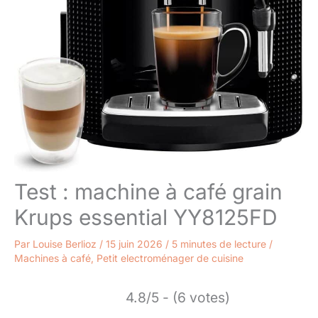
Test : machine à café grain
Krups essential YY8125FD
Par
Louise Berlioz
/
15 juin 2026
/
5 minutes de lecture
/
Machines à café
,
Petit electroménager de cuisine
4.8/5 - (6 votes)