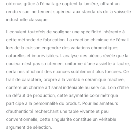
obtenus grâce à l’émaillage captent la lumière, offrant un
onirique et vibrante aux
couleurs et aux teintes.
rendu visuel nettement supérieur aux standards de la vaisselle
En raison de la nature
industrielle classique.
réactive de la glaçure,
chaque pièce en grès
Il convient toutefois de souligner une spécificité inhérente à
est unique. La
cette méthode de fabrication. La réaction chimique de l’émail
température de
lors de la cuisson engendre des variations chromatiques
cuisson élevée, la
naturelles et imprévisibles. L’analyse des pièces révèle que la
construction épaisse et
le mélange d'argiles
couleur n’est pas strictement uniforme d’une assiette à l’autre,
entièrement naturelles
certaines affichant des nuances subtilement plus foncées. Ce
font du grès un
trait de caractère, propre à la véritable céramique réactive,
matériau
confère un charme artisanal indéniable au service. Loin d’être
incroyablement
durable.
un défaut de production, cette asymétrie colorimétrique
GRÈME/GLAÇURE
participe à la personnalité du produit. Pour les amateurs
RÉACTIVE : Réactive
d’authenticité recherchant une table vivante et peu
fait référence à une
conventionnelle, cette singularité constitue un véritable
technique dans laquelle
plusieurs couleurs
argument de sélection.
réagissent les unes