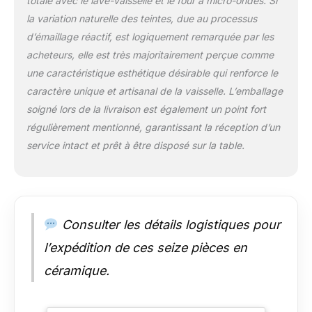
totale avec le lave-vaisselle et le four à micro-ondes. Si
grès un matériau
incroyablement
la variation naturelle des teintes, due au processus
durable.
d’émaillage réactif, est logiquement remarquée par les
GRÈME/GLAÇURE
acheteurs, elle est très majoritairement perçue comme
RÉACTIVE : Réactive
une caractéristique esthétique désirable qui renforce le
fait référence à une
caractère unique et artisanal de la vaisselle. L’emballage
technique dans
laquelle plusieurs
soigné lors de la livraison est également un point fort
couleurs réagissent
régulièrement mentionné, garantissant la réception d’un
les unes avec les
service intact et prêt à être disposé sur la table.
autres dans la
glaçure pour créer
une qualité de
couleurs et de teintes
vives et rêveuses. En
raison de la nature
Consulter les détails logistiques pour
réactive de la glaçure,
l’expédition de ces seize pièces en
chaque pièce de grès
est unique. La
céramique.
température de
cuisson élevée, la
construction mince