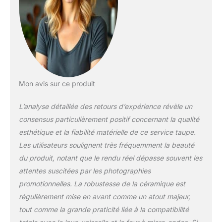
RÉACTIVE : Réactive
fait référence à une
technique selon
laquelle plusieurs
couleurs de la
glaçure réagissent
ensemble pour créer
une qualité onirique
Mon avis sur ce produit
et vibrante aux
couleurs et aux
L’analyse détaillée des retours d’expérience révèle un
teintes. En raison de
consensus particulièrement positif concernant la qualité
la nature réactive de
la glaçure, chaque
esthétique et la fiabilité matérielle de ce service taupe.
pièce en grès est
Les utilisateurs soulignent très fréquemment la beauté
unique. La
du produit, notant que le rendu réel dépasse souvent les
température de
attentes suscitées par les photographies
cuisson élevée, la
construction épaisse
promotionnelles. La robustesse de la céramique est
et le mélange
régulièrement mise en avant comme un atout majeur,
d'argiles entièrement
tout comme la grande praticité liée à la compatibilité
naturelles font du