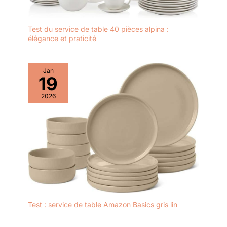
Test du service de table 40 pièces alpina :
élégance et praticité
Jan
19
2026
Test : service de table Amazon Basics gris lin