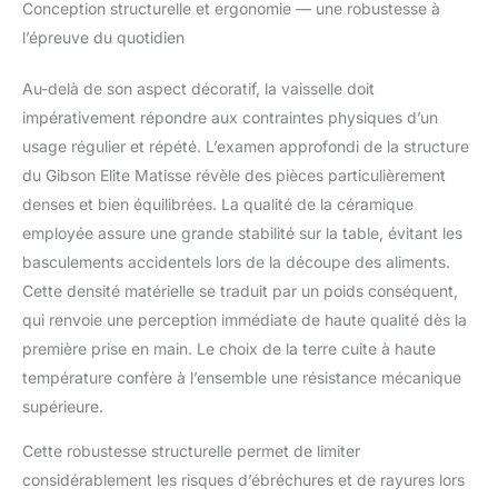
Conception structurelle et ergonomie — une robustesse à
avec les autres dans la
glaçure pour créer une
l’épreuve du quotidien
qualité de couleurs et
de teintes vives et
Au-delà de son aspect décoratif, la vaisselle doit
rêveuses. En raison de
impérativement répondre aux contraintes physiques d’un
la nature réactive de la
usage régulier et répété. L’examen approfondi de la structure
glaçure, chaque pièce
de grès est unique. La
du Gibson Elite Matisse révèle des pièces particulièrement
température de
denses et bien équilibrées. La qualité de la céramique
cuisson élevée, la
employée assure une grande stabilité sur la table, évitant les
construction mince et
basculements accidentels lors de la découpe des aliments.
le mélange d'argiles
naturelles font du grès
Cette densité matérielle se traduit par un poids conséquent,
un matériau
qui renvoie une perception immédiate de haute qualité dès la
incroyablement
première prise en main. Le choix de la terre cuite à haute
durable.
température confère à l’ensemble une résistance mécanique
supérieure.
Cette robustesse structurelle permet de limiter
considérablement les risques d’ébréchures et de rayures lors