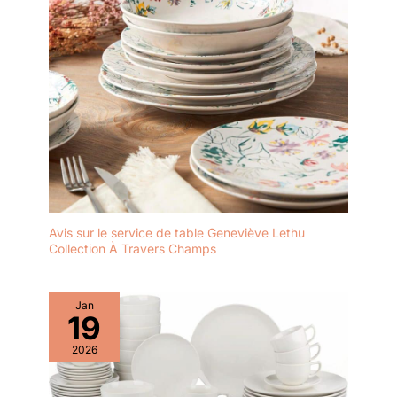
produisent sur nos pièces en
céramique faites à la main.
Chaque service de table est
unique. Veuillez noter que les
variations de couleur ne sont
pas des défauts, mais plutôt le
résultat de la perfection
inhérente à ce processus
ancien.
Avis sur le service de table Geneviève Lethu
Collection À Travers Champs‍‍‍‍‍‍‍‍‍‍‍‍‍‍‍‍‍‍‍‍‍‍‍‍‍‍‍‍‍‍‍‍‍‍‍‍‍‍‍‍‍‍‍‍‍‍‍‍‍‍‍‍‍‍‍‍‍‍‍‍‍‍‍‍‍‍‍‍‍‍‍‍‍‍‍‍‍‍‍‍‍‍‍‍‍‍‍‍‍‍‍‍‍‍‍‍‍‍‍‍‍‍‍‍‍‍‍‍‍‍‍‍‍‍‍‍‍‍‍‍‍‍‍‍‍‍‍‍‍‍‍‍‍‍‍‍‍‍‍‍‍‍‍‍‍‍‍‍‍‍‍‍‍‍‍‍‍‍‍‍‍‍‍‍‍‍‍‍‍‍‍‍‍‍‍‍‍‍‍‍‍‍‍
Jan
19
2026