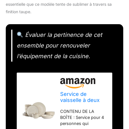
essentielle que ce modèle tente de sublimer à travers sa
finition taupe.
Évaluer la pertinence de cet
ensemble pour renouveler
l’équipement de la cuisine.
Service de
vaisselle à deux
cuves Gibson Elite
CONTENU DE LA
Matisse, service
BOÎTE : Service pour 4
pour 4 personnes
personnes qui
(16 pièces), taupe