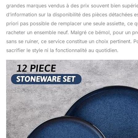
grandes marques vendus à des prix souvent bien supérieur
d’information sur la disponibilité des pièces détachées e
priori pas possible de remplacer une seule assiette, ce 
racheter un ensemble neuf. Malgré ce bémol, pour un pr
sans se ruiner, ce service constitue un choix pertinent. 
sacrifier le style ni la fonctionnalité au quotidien.