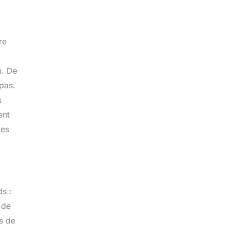
re
n. De
pas.
s
ent
tes
ds :
 de
s de