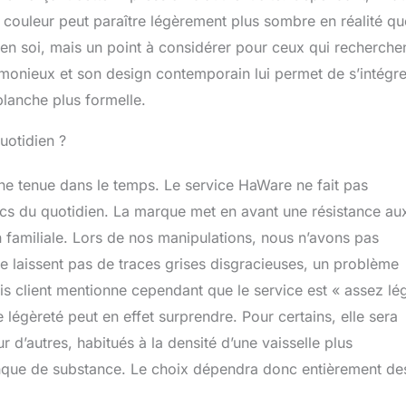
aisselle, passe au micro-ondes pour réchauffer sans effort
la couleur peut paraître légèrement plus sombre en réalité qu
vice de table pour 4 : ensemble de vaisselle de 12 pièces
en soi, mais un point à considérer pour ceux qui recherche
ettes plates (26,5 cm), 4 assiettes à dessert (20,1 cm), 4
(750 ml), combinaison parfaite polyvalente et suffisante pour
rmonieux et son design contemporain lui permet de s’intégre
en à la maison, idéal pour une variété d'occasions, qu'il
blanche plus formelle.
anquet formel ou d'un repas de famille décontracté
uotidien ?
nne tenue dans le temps. Le service HaWare ne fait pas
hocs du quotidien. La marque met en avant une résistance au
on familiale. Lors de nos manipulations, nous n’avons pas
 ne laissent pas de traces grises disgracieuses, un problème
s client mentionne cependant que le service est « assez lé
 légèreté peut en effet surprendre. Pour certains, elle sera
 d’autres, habitués à la densité d’une vaisselle plus
manque de substance. Le choix dépendra donc entièrement de