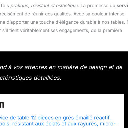
 fois
pratique, résistant et esthétique
. La promesse du
serv
récisément de réunir ces qualités. Avec sa couleur intense
onne d’apporter une touche d’élégance durable à nos tables.
 s’il tient véritablement ses engagements, de la première
nd à vos attentes en matière de design et de
ctéristiques détaillées.
ce de table 12 pièces en grès émaillé réactif,
bols, résistant aux éclats et aux rayures, micro-