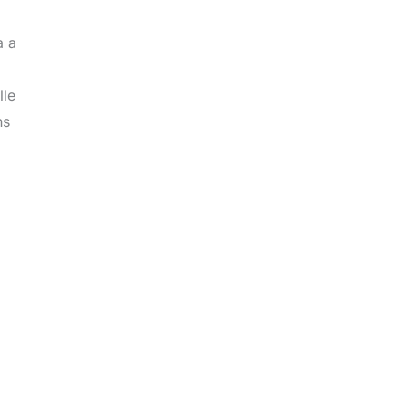
a a
lle
ns