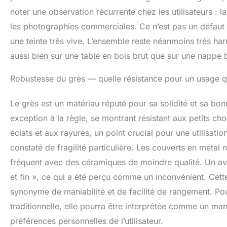
passe au lave-v
noter une observation récurrente chez les utilisateurs : 
les aliments Ser
les photographies commerciales. Ce n’est pas un défaut 
contenant 4 assi
bols à céréales 
une teinte très vive. L’ensemble reste néanmoins très ha
un usage quotidi
aussi bien sur une table en bois brut que sur une nappe 
s'agisse d'un b
Robustesse du grès — quelle résistance pour un usage q
Le grès est un matériau réputé pour sa solidité et sa bo
exception à la règle, se montrant résistant aux petits c
éclats et aux rayures, un point crucial pour une utilisati
constaté de fragilité particulière. Les couverts en métal
fréquent avec des céramiques de moindre qualité. Un avi
et fin », ce qui a été perçu comme un inconvénient. Cette
synonyme de maniabilité et de facilité de rangement. Pour
traditionnelle, elle pourra être interprétée comme un 
préférences personnelles de l’utilisateur.