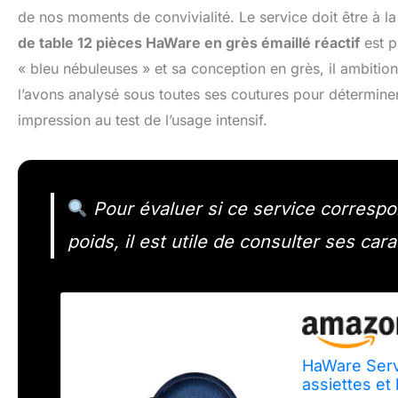
de nos moments de convivialité. Le service doit être à la
de table 12 pièces HaWare en grès émaillé réactif
est p
« bleu nébuleuses » et sa conception en grès, il ambiti
l’avons analysé sous toutes ses coutures pour déterminer
impression au test de l’usage intensif.
Pour évaluer si ce service correspo
poids, il est utile de consulter ses cara
HaWare Servi
assiettes et 