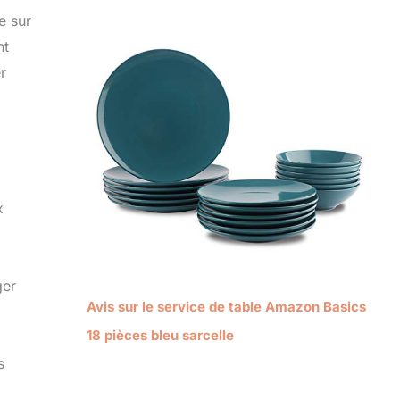
e sur
nt
r
x
ger
Avis sur le service de table Amazon Basics
18 pièces bleu sarcelle
s