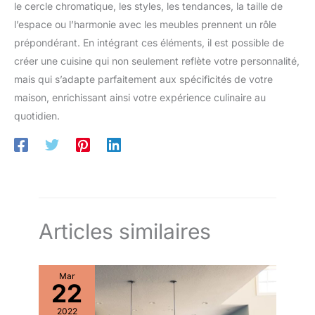
à Assembler: Cette chaise de bureau est très facile à installer,
le cercle chromatique, les styles, les tendances, la taille de
seulement 6 étapes, et est livrée avec toutes les pièces
l’espace ou l’harmonie avec les meubles prennent un rôle
nécessaires et un manuel d'utilisation détaillé, une personne
peut terminer l'installation en seulement 15 minutes !
prépondérant. En intégrant ces éléments, il est possible de
créer une cuisine qui non seulement reflète votre personnalité,
mais qui s’adapte parfaitement aux spécificités de votre
maison, enrichissant ainsi votre expérience culinaire au
quotidien.
Articles similaires
Mar
22
2022