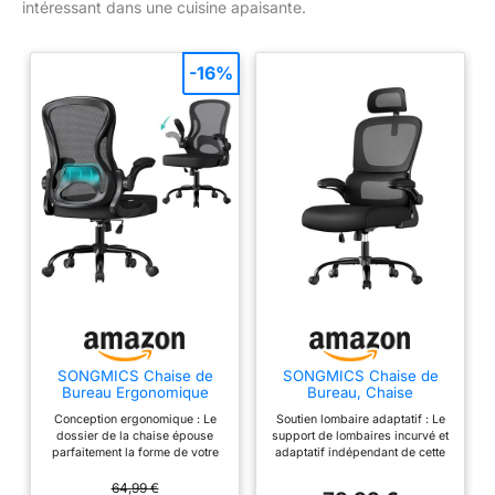
intéressant dans une cuisine apaisante.
-16%
SONGMICS Chaise de
SONGMICS Chaise de
Bureau Ergonomique
Bureau, Chaise
Pivotante, en Maille,
Ergonomique, avec Tissu
Conception ergonomique : Le
Soutien lombaire adaptatif : Le
Fauteuil de Bureau,
en Maille Respirant à
dossier de la chaise épouse
support de lombaires incurvé et
Soutien Lombaire,
Double Couche, Soutien
parfaitement la forme de votre
adaptatif indépendant de cette
Fonction Basculante,
Lombaire Adaptatif,
corps, tandis que le soutien
chaise de bureau épouse
Accoudoirs Rabattables,
Appui-Tête Réglable,
lombaire bien rembourré
automatiquement les
64,99 €
pour Chambre, Noir
pour Bureau à Domicile,