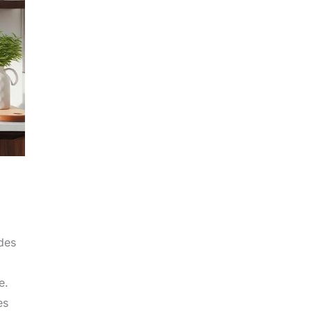
 des
e.
es