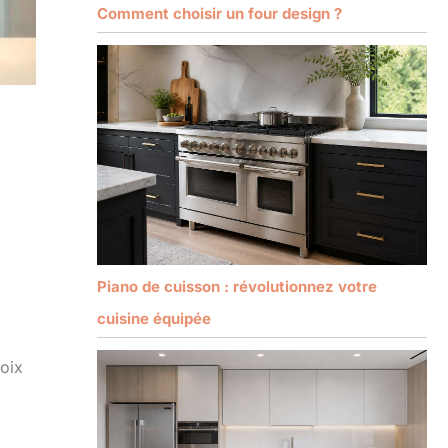
Comment choisir un four design ?
Piano de cuisson : révolutionnez votre
cuisine équipée
hoix