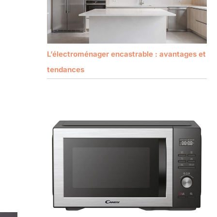
L’électroménager encastrable : avantages et
tendances