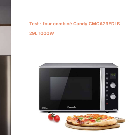
Test : four combiné Candy CMCA29EDLB
29L 1000W