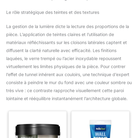
toujours la solution parfaite pour la salle de bain, le bureau, les
pour éviter de glisser sur le
protecteur de plaque. (Convient
bijoux et plus encore.
𝗦𝗨𝗣𝗣𝗢𝗥𝗧 𝗖𝗟𝗜𝗘𝗡𝗧 𝗙𝗜𝗔𝗕𝗟𝗘 𝗘𝗡
Le rôle stratégique des teintes et des textures
pour ranger les couvercles de
𝗔𝗟𝗟𝗘𝗠𝗔𝗚𝗡𝗘 - En tant qu'entreprise allemande,
casseroles ou poêles d'un
VMbathrooms attache une grande importance à la satisfaction
diamètre supérieur à 18 cm)
de ses clients. Si vous n'êtes pas complètement satisfait,
La gestion de la lumière dicte la lecture des proportions de la
contactez-nous. Nous aidons immédiatement et trouvons
pièce. L’application de teintes claires et l’utilisation de
TOUJOURS une solution !
matériaux réfléchissants sur les cloisons latérales captent et
diffusent la clarté naturelle avec efficacité. Les finitions
laquées, le verre trempé ou l’acier inoxydable repoussent
virtuellement les limites physiques de la pièce. Pour contrer
l’effet de tunnel inhérent aux couloirs, une technique d’expert
consiste à peindre le mur du fond avec une couleur sombre ou
très vive : ce contraste rapproche visuellement cette paroi
lointaine et rééquilibre instantanément l’architecture globale.