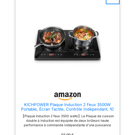
élégante et moderne, avec une
𝟰 𝗙𝗢𝗬𝗘𝗥𝗦 𝗔𝗩𝗘𝗖
finition noire qui s'intègre
𝗜𝗡𝗦𝗧𝗔𝗟𝗟𝗔𝗧𝗜𝗢𝗡 𝗙𝗔𝗖𝗜𝗟𝗘:
parfaitement dans toutes les
Ce rechaud electrique
cuisines contemporaines Grâce
encastrable de 60cm s'intègre
à la précision du réglage, vous
parfaitement dans les plans de
pouvez ajuster facilement la
travail standards grâce à ses
température de chaque foyer
dimensions d'encastrement
pour des résultats de cuisson
précises Aucun outil
parfaits à chaque fois La
professionnel n'est requis pour
fonction booster vous permet
son installation et le
d'augmenter rapidement la
branchement est simplifié
puissance de cuisson, parfait
𝗣𝗨𝗜𝗦𝗦𝗔𝗡𝗖𝗘 𝗠𝗔𝗫𝗜𝗠𝗔𝗟𝗘
pour faire bouillir de l'eau ou
𝗘𝗧 𝗙𝗢𝗡𝗖𝗧𝗜𝗢𝗡 𝗕𝗢𝗢𝗦𝗧
saisir des aliments
𝗦𝗧𝗥𝗔𝗧É𝗚𝗜𝗤𝗨𝗘: Cette plaque
de cuisson electrique 4 feux
délivre une puissance totale de
7000W La fonction Booster est
disponible sur les foyers
diagonalement opposés (avant
gauche et arrière droit) pour une
montée en température ultra-
rapide et une cuisson
simultanée efficace
KICHPOWER Plaque Induction 2 Feux 3500W
𝗩𝗘𝗡𝗧𝗜𝗟𝗔𝗧𝗜𝗢𝗡
Portable, Écran Tactile, Contrôle Indépendant, 10
𝗦𝗜𝗟𝗘𝗡𝗖𝗜𝗘𝗨𝗦𝗘 𝗘𝗧
Niveaux de Puissance et de Température
𝗘𝗙𝗙𝗜𝗖𝗔𝗖𝗘: Un système de
【Plaque Induction 2 feux 3500 watts】La Plaque de cuisson
refroidissement intelligent et
double à induction est équipée de deux brûleurs haute
silencieux garantit une
performance à commande indépendante d'une puissance
dissipation optimale de la
maximale de 2000 watts dans la zone de cuisson gauche et de
chaleur pendant toute la durée
1500 watts dans la zone de cuisson droite. Elle chauffe plus
93,99 €