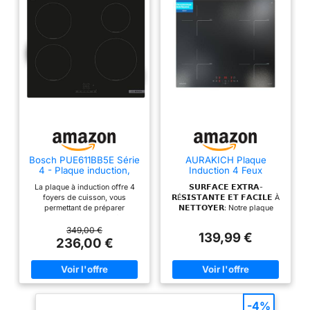
Bosch PUE611BB5E Série
AURAKICH Plaque
4 - Plaque induction,
Induction 4 Feux
Touch Select
Encastrable Verre Anti-
La plaque à induction offre 4
𝗦𝗨𝗥𝗙𝗔𝗖𝗘 𝗘𝗫𝗧𝗥𝗔-
Rayures
foyers de cuisson, vous
𝗥É𝗦𝗜𝗦𝗧𝗔𝗡𝗧𝗘 𝗘𝗧 𝗙𝗔𝗖𝗜𝗟𝗘 À
permettant de préparer
𝗡𝗘𝗧𝗧𝗢𝗬𝗘𝗥: Notre plaque
plusieurs plats simultanément,
induction 4 feux est équipée
idéal pour les grandes familles
d'une vitre céramique renforcée
349,00 €
139,99 €
ou les dîners entre amis Avec
anti-rayures qui préserve son
236,00 €
une puissance maximale de
aspect neuf même après une
7400W, cette plaque de cuisson
utilisation intensive Le grattoir
induction chauffe rapidement
plaque vitrocéramique inclus
vos casseroles et poêles, vous
vous permet de décaper les
faisant gagner du temps en
saletés tenaces sans effort
cuisine La plaque induction est
𝗖𝗨𝗜𝗦𝗜𝗡𝗜𝗘𝗥𝗘 𝗜𝗡𝗗𝗨𝗖𝗧𝗜𝗢𝗡
-4%