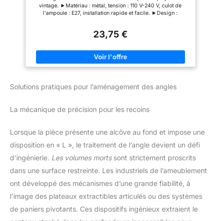
Chambre Cuisine Bar Couloir (Blanc) (Noir)
vintage. ►Matériau : métal, tension : 110 V-240 V, culot de
l'ampoule : E27, installation rapide et facile. ►Design :
plafonnier en métal dôme, style rétro vintage. Style vintage :
rétro diverses finitions, surface de peinture multicouche.
23,75 €
►Apparence attrayante et tendance dans votre kit de montage
de suspension pour abat-jour existant ►Les câbles
suspendus mesurent 95 cm, la longueur réglable le rend
adapté à différentes utilisations enviro
Solutions pratiques pour l’aménagement des angles
La mécanique de précision pour les recoins
Lorsque la pièce présente une alcôve au fond et impose une
disposition en « L », le traitement de l’angle devient un défi
d’ingénierie.
Les volumes morts
sont strictement proscrits
dans une surface restreinte. Les industriels de l’ameublement
ont développé des mécanismes d’une grande fiabilité, à
l’image des plateaux extractibles articulés ou des systèmes
de paniers pivotants. Ces dispositifs ingénieux extraient le