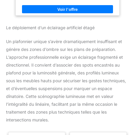
Repeintures 4h Utilisation Intérieur/extérieur Application
Pinceau, rouleau, pistolet Lavable Respirant à la vapeur d eau
Blanc lumineux Bon pouvoir couvrant Ne jaunit pas Peut être
utilisé comme base et finition 1. Diluer avec de l eau à 5% et
bien mélanger le produit avant utilisation. Pour les surfaces
très poreuses, diluer la première couche à 20%. 2. éliminer
Le déploiement d’un éclairage artificiel étagé
l'ancienne peinture et la mauvaise adhérence de la surface à
traiter. 3. nettoyer la surface en éliminant la poussière et autres
saletés. 4) Sur les surfaces fragiles ou poudreuses, appliquer
Un plafonnier unique s’avère dramatiquement insuffisant et
une couche de fixateur à base d'eau réf. 3332 avant de
peindre. 5. nous recommandons d'appliquer deux couches de
génère des zones d’ombre sur les plans de préparation.
peinture. 6. respecter les temps de séchage. 7. nettoyer les
ustensiles à l'eau, en respectant l'environnement
L’approche professionnelle exige un éclairage fragmenté et
directionnel. Il convient d’associer des spots encastrés au
plafond pour la luminosité générale, des profilés lumineux
sous les meubles hauts pour sécuriser les gestes techniques,
et d’éventuelles suspensions pour marquer un espace
dînatoire. Cette scénographie lumineuse met en valeur
l’intégralité du linéaire, facilitant par la même occasion le
traitement des zones plus techniques telles que les
intersections murales.