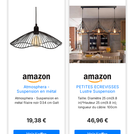
Atmosphera -
PETITES ECREVISSES
Suspension en métal
Lustre Suspension
Filaire Noir D34 cm Galt
Industrielle Design 3
Atmosphera - Suspension en
Taille: Diamètre 25 cm(9.8
Lampes Diamant Chanvre
métal filaire noir D34 cm Galt
in)*Hauteur 25 cm(9.8 in);
Corde Métal LED
longueur du câble: 100cm
Luminaire Plafonnier
(Ajustable) ; Base de
Abat-Jour Rétro Design
plafond:50cm(19.69
E27 pour cuisine salon
19,38 €
46,96 €
in).Tension: 110-220V; Source
chambre (avec une
de lumière: E27 (ampoule non
barre)
inclu). Spécification de