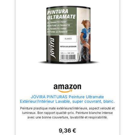
Intérieur/extérieur Application
location. Application sans
Pinceau, rouleau, pistolet
rouleau, sans pinceau et sans
Lavable Respirant à la vapeur d
adhésif, l'éponge répartit la
eau Blanc lumineux Bon pouvoir
couleur de façon uniforme et se
couvrant Ne jaunit pas Peut être
rince à l'eau claire. Format
utilisé comme base et finition 1.
compact de 225 ml pour environ
Diluer avec de l eau à 5% et
1,5 m2 de surface, pratique à
bien mélanger le produit avant
garder chez soi pour les petites
utilisation. Pour les surfaces
réparations du quotidien.
très poreuses, diluer la
première couche à 20%. 2.
éliminer l'ancienne peinture et la
mauvaise adhérence de la
surface à traiter. 3. nettoyer la
surface en éliminant la
poussière et autres saletés.
JOVIRA PINTURAS Peinture Ultramate
Extérieur/Intérieur Lavable, super couvrant, blanc.
(750 Millilitres, Blanc)
Peinture plastique mate extérieure/intérieure, aspect velouté et
lumineux. Bon rapport qualité-prix. Peinture blanche intense
avec une bonne couverture, lavabilité et respirabilité.
Recommandé pour les travaux de peinture intérieure. Il est
facile à appliquer sur les murs et les plafonds. Dilution et
9,36 €
nettoyage Eau Rendement 7-9m2/L selon la surface Séchage 1h