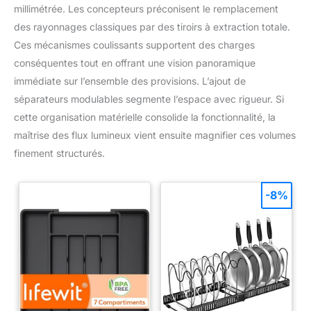
épices. L'étagère murale de cuisine est facilement amovible
millimétrée. Les concepteurs préconisent le remplacement
pour le nettoyage. Étagère murale pour épices, qui permet de
garder un espace de travail ordonné. Garantie de qualité :
des rayonnages classiques par des tiroirs à extraction totale.
matériau de l'étagère à épices de haute qualité pour assurer la
satisfaction absolue du client. Notre organisateur de rangement
Ces mécanismes coulissants supportent des charges
épices est adapté pour les cuisines, les salles de bains, les
conséquentes tout en offrant une vision panoramique
restaurants. Étagère murale suspendue pour ustensiles de
cuisine qui répond à la plupart des exigences d'une cuisine
immédiate sur l’ensemble des provisions. L’ajout de
bien présentée.
séparateurs modulables segmente l’espace avec rigueur. Si
cette organisation matérielle consolide la fonctionnalité, la
maîtrise des flux lumineux vient ensuite magnifier ces volumes
finement structurés.
-8%