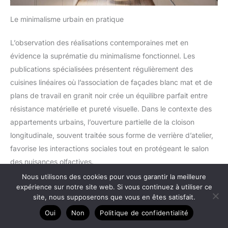
Le minimalisme urbain en pratique
L’observation des réalisations contemporaines met en
évidence la suprématie du minimalisme fonctionnel. Les
publications spécialisées présentent régulièrement des
cuisines linéaires où l’association de façades blanc mat et de
plans de travail en granit noir crée un équilibre parfait entre
résistance matérielle et pureté visuelle. Dans le contexte des
appartements urbains, l’ouverture partielle de la cloison
longitudinale, souvent traitée sous forme de verrière d’atelier,
favorise les interactions sociales tout en protégeant le salon
des nuisances olfactives.
Nous utilisons des cookies pour vous garantir la meilleure
expérience sur notre site web. Si vous continuez à utiliser ce
-5%
site, nous supposerons que vous en êtes satisfait.
Oui
Non
Politique de confidentialité