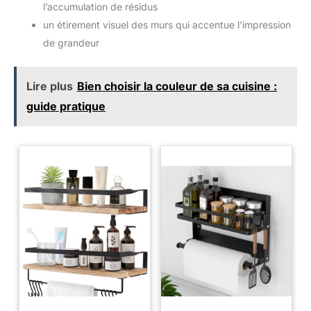
𝟮 𝗔𝗡𝗦 𝗦𝗔𝗡𝗦 𝗧𝗥𝗔𝗖𝗔𝗦:
l’accumulation de résidus
Achetez en toute confiance Votre
un étirement visuel des murs qui accentue l’impression
tables de cuisson AURAKICH
est couvert par une garantie
de grandeur
fabricant de 2 ans pour une
protection longue durée et une
tranquillité d'esprit absolue
Lire plus
Bien choisir la couleur de sa cuisine :
guide pratique