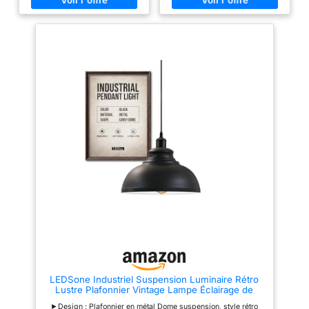
l'ampoule en option: Voltage :
AC110-240V, puissance
maximale 60W.Cette applique
murale avec douille E27 est
compatible avec toutes sortes
d'ampoules E27, telles que les
ampoules à incandescence, les
ampoules LED Edison, les
ampoules à économie
d'énergie, les ampoules Wifi..
(L'ampoule n'est pas incluse
dans la livraison). Structure
simple, style rétro, lignes
élégantes. Non seulement
l'éclairage, mais aussi la
décoration pour votre maison.
Lampe suspension de la cage
industrielle Vintage is a
décoration à la maison élégante
et belle. Parfait pour salon,
cuisine, couloir,entrée,allée,
porche, chambre, salle à
manger, bureau, Café, bar,
club,restaurant,cinéma, musée,
etc.
LEDSone Industriel Suspension Luminaire Rétro
Lustre Plafonnier Vintage Lampe Éclairage de
Plafond Abat-jour en Métal pour Restaurant Salon
►Design : Plafonnier en métal Dome suspension, style rétro