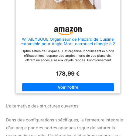
jusqu'à 55 lb/25 kg et se
jusqu'à 55 lb/25 kg et se
balance indépendamment. Il est
balance indépendamment. Il est
pratique et adapté pour ranger
pratique et adapté pour ranger
une poêle, une casserole, un
une poêle, une casserole, un
plat et une assiette, etc.
plat et une assiette, etc.
【Placard d'angle】chaque
【Placard d'angle】chaque
plateau peut pivoter librement
plateau peut pivoter librement
de 180° à 270°, ce qui facilite le
de 180° à 270°, ce qui facilite le
WTAILYSOUE Organiseur de Placard de Cuisine
placement des objets. Et la
placement des objets. Et la
extractible pour Angle Mort, carrousel d'angle à 2
hauteur de la palette peut être
hauteur de la palette peut être
Niveaux, Fermeture Progressive, adapté aux
ajustée pour s'adapter à la taille
ajustée pour s'adapter à la taille
Optimisation de l'espace : Cet organiseur coulissant exploite
Meubles d'angle aveugles
des petits et grands objets.
des petits et grands objets.
efficacement l'espace des angles morts de vos placards,
【Rappel d'installation】 Il a un
【Rappel d'installation】 Il a un
offrant un accès aisé aux objets rangés. Fonctionnement
minimum d'espace requis et
minimum d'espace requis et
silencieux : L'axe de rotation est équipé d'un système de
une largeur ouverte pour votre
une largeur ouverte pour votre
fermeture hydraulique progressive, garantissant une fermeture
armoire de cuisine. Veuillez
armoire de cuisine. Veuillez
178,99 €
silencieuse du plateau, sans claquement. Installation simple :
vérifier et confirmer si votre
vérifier et confirmer si votre
Livré avec un manuel d'installation pour une mise en place
armoire est adaptée avant
armoire est adaptée avant
rapide et aisée. Hauteur réglable : La hauteur du plateau peut
l'achat.
l'achat.
être ajustée afin de s'adapter à divers besoins de rangement.
Capacité de charge élevée : Chaque plateau peut supporter
jusqu'à 15 kg (33 lb), offrant ainsi une solution de rangement
robuste.
L’alternative des structures ouvertes
Dans des configurations spécifiques, la fermeture intégrale
d’un angle par des portes opaques risque de saturer la
perspective visuelle. L’intégration d’étagères ouvertes sur