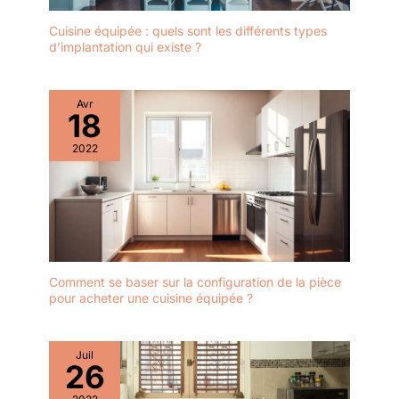
Cuisine équipée : quels sont les différents types
d’implantation qui existe ?
Avr
18
2022
Comment se baser sur la configuration de la pièce
pour acheter une cuisine équipée ?
Juil
26