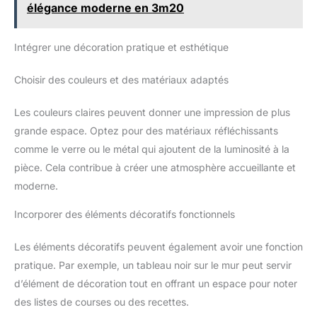
cuisine de grande capacité : contrairement à d'autres portes en
élégance moderne en 3m20
plastique, notre rangement cuisine suspendu est fabriquée à
partir de matériaux métalliques enduits de poudre de haute
qualité, ce qui est super robuste et renforce la capacité de
Intégrer une décoration pratique et esthétique
charge. Les objets volumineux, hauts et lourds peuvent être
tenus facilement. 5. Assemblage facile en 10 minutes : toutes
les pièces et tous les outils sont inclus. Suivez attentivement
Choisir des couleurs et des matériaux adaptés
les instructions. Il est facile à assembler en 10 minutes.
(Remarque : veuillez mesurer à l'avance avant d'acheter.)
Les couleurs claires peuvent donner une impression de plus
grande espace. Optez pour des matériaux réfléchissants
comme le verre ou le métal qui ajoutent de la luminosité à la
pièce. Cela contribue à créer une atmosphère accueillante et
moderne.
Incorporer des éléments décoratifs fonctionnels
Les éléments décoratifs peuvent également avoir une fonction
pratique. Par exemple, un tableau noir sur le mur peut servir
d’élément de décoration tout en offrant un espace pour noter
des listes de courses ou des recettes.