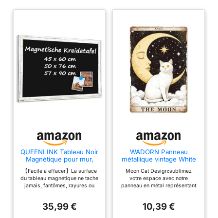
QUEENLINK Tableau Noir
WADORN Panneau
Magnétique pour mur,
métallique vintage White
tableau blanc encadré,
Cat, 20 x 30 cm Carte de
【Facile à effacer】La surface
Moon Cat Design:sublimez
50x76cm Tableau noir
tarot Décoration murale
du tableau magnétique ne tache
votre espace avec notre
décoratif, tableau rétro
rétro pour les amoureux
jamais, fantômes, rayures ou
panneau en métal représentant
rustique à la craie pour
Poster décoratif amusant
bosses. Die gefrostete
des cartes de tarot., présentant
menu de restaurant,
Cadeaux, la chambre
Oberfläche hat eine schöne
un mélange exquis de textures
cuisine et chambre
d'étudiant, cuisine,le
35,99 €
10,39 €
textur und schreibbt glatt und
bohèmes rétro et de couleurs
d'étudiant
garage - La Lune
deutlich. Fonctionne bien avec
vibrantes, ainsi que des images