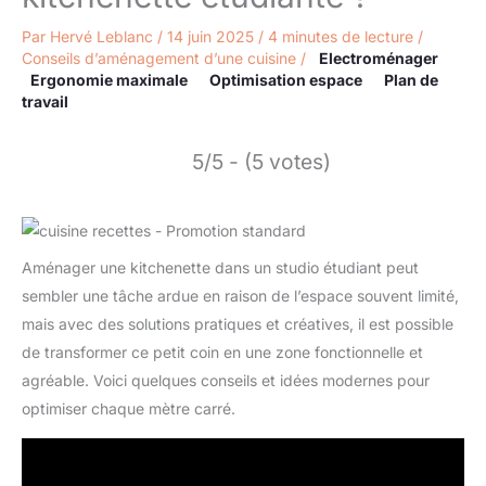
Par
Hervé Leblanc
/
14 juin 2025
/
4 minutes de lecture
/
Conseils d’aménagement d’une cuisine
/
Electroménager
Ergonomie maximale
Optimisation espace
Plan de
travail
5/5 - (5 votes)
Aménager une kitchenette dans un studio étudiant peut
sembler une tâche ardue en raison de l’espace souvent limité,
mais avec des solutions pratiques et créatives, il est possible
de transformer ce petit coin en une zone fonctionnelle et
agréable. Voici quelques conseils et idées modernes pour
optimiser chaque mètre carré.