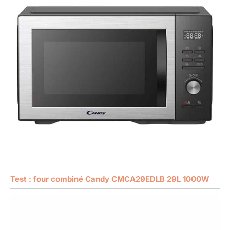
Test : four combiné Candy CMCA29EDLB 29L 1000W