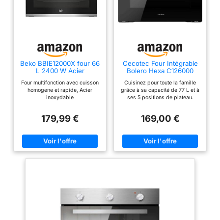
Beko BBIE12000X four 66
Cecotec Four Intégrable
L 2400 W Acier
Bolero Hexa C126000
inoxydable
Dark Inox A 77 L. 2800W,
Four multifonction avec cuisson
Cuisinez pour toute la famille
4 Fonctions, Mode
homogene et rapide, Acier
grâce à sa capacité de 77 L et à
Convection, Steam Base
inoxydable
ses 5 positions de plateau.
X2, Basse
Steam Base X2 : double zone
Consommation,
Steam avec une capacité XXL
Nettoyage Facile, 5
179,99 €
169,00 €
jusqu'à 1 L (500 ml + 500 ml)
Positions
pour l'utilisation des fonctions
Steam EasyClean et Steam
Assist. Steam EasyClean : la
vapeur élimine la saleté et
permet un meilleur nettoyage.
Steam Assist : préparez vos
plats avec cette fonction, en
utilisant la cuisson et la vapeur
pour rendre vos recettes
croustillantes à l'extérieur et
juteuses à l'intérieur. Cooling
Fan : système de ventilation
pour un refroidissement rapide.