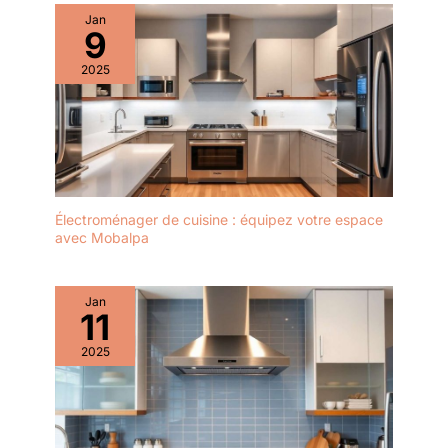
Jan
9
2025
Électroménager de cuisine : équipez votre espace
avec Mobalpa
Jan
11
2025