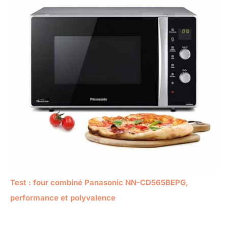
Test : four combiné Panasonic NN-CD565BEPG,
performance et polyvalence