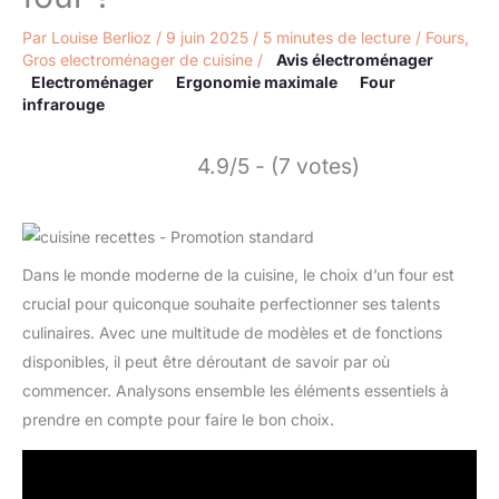
Par
Louise Berlioz
/
9 juin 2025
/
5 minutes de lecture
/
Fours
,
Gros electroménager de cuisine
/
Avis électroménager
Electroménager
Ergonomie maximale
Four
infrarouge
4.9/5 - (7 votes)
Dans le monde moderne de la cuisine, le choix d’un four est
crucial pour quiconque souhaite perfectionner ses talents
culinaires. Avec une multitude de modèles et de fonctions
disponibles, il peut être déroutant de savoir par où
commencer. Analysons ensemble les éléments essentiels à
prendre en compte pour faire le bon choix.