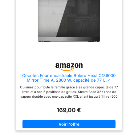
Il minimise la condensation et
l'excès de température entre le
four et la surface de cuisson.
Oubliez les longues attentes
après la cuisson pour nettoyer
le four ou ranger les ustensiles
de cuisine à l'intérieur. 4
fonctions : chaleur en haut,
chaleur en bas, Steam Assist et
Steam EasyClean, ainsi qu'un
éclairage intérieur. Porte Triple
Glass : porte avec 3 vitres qui
vous empêche de vous brûler
en touchant la vitre extérieure et
ne perd pas de chaleur, ce qui
le rend plus efficace. Classe
Cecotec Four encastrable Bolero Hexa C136000
énergétique A : cuisinez vos
Mirror Time A. 2800 W, capacité de 77 L, 4
recettes tout en préservant
fonctions, Minuterie, Steam Assist, Steam
l'efficacité énergétique.
Cuisinez pour toute la famille grâce à sa grande capacité de 77
EasyClean, Cooling Fan, Triple Vitrage, Classe
Puissance de 2800 W :
litres et à ses 5 positions de grilles. Steam Base X2 : zone de
Énergétique A
préparez toutes sortes de
vapeur double avec une capacité XXL allant jusqu'à 1 litre (500
recettes grâce à son énorme
ml + 500 ml) pour l'utilisation des fonctions Steam EasyClean
puissance qui permet d’obtenir
et Steam Assist. Steam EasyClean : la vapeur élimine la saleté
des résultats parfaits en peu de
169,00 €
et permet un meilleur nettoyage. Steam Assist : préparez vos
temps.
plats avec cette fonction en utilisant la cuisson à la vapeur pour
que vos recettes soient croustillantes à l'extérieur et juteuses à
l'intérieur. Cooling Fan : système de ventilation de l'air pour un
refroidissement rapide. Minimise la condensation et l'excès de
température entre le four et la plaque de cuisson. Oubliez les