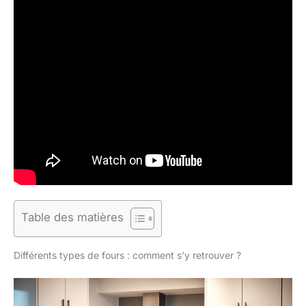
Table des matières
Différents types de fours : comment s’y retrouver ?