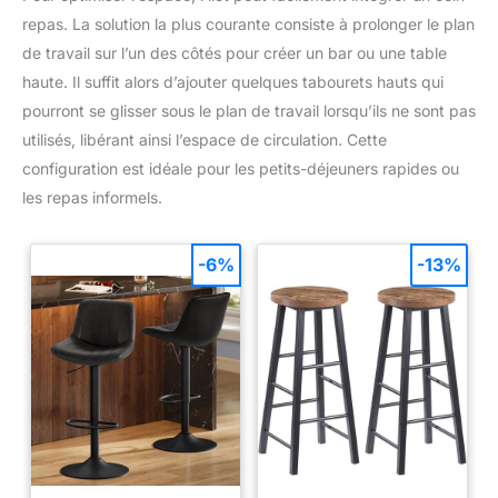
pour ranger les couvercles de
𝗔𝗟𝗟𝗘𝗠𝗔𝗚𝗡𝗘 - En tant qu'entreprise allemande,
casseroles ou poêles d'un
repas. La solution la plus courante consiste à prolonger le plan
VMbathrooms attache une grande importance à la satisfaction
diamètre supérieur à 18 cm)
de ses clients. Si vous n'êtes pas complètement satisfait,
de travail sur l’un des côtés pour créer un bar ou une table
contactez-nous. Nous aidons immédiatement et trouvons
TOUJOURS une solution !
haute. Il suffit alors d’ajouter quelques tabourets hauts qui
pourront se glisser sous le plan de travail lorsqu’ils ne sont pas
utilisés, libérant ainsi l’espace de circulation. Cette
configuration est idéale pour les petits-déjeuners rapides ou
les repas informels.
-6%
-13%