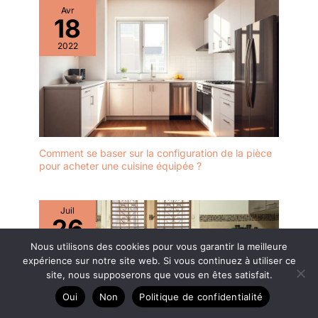
Avr
18
2022
Comment se baser sur la configuration de la pièce
pour acheter une cuisine équipée ?
Juil
26
Nous utilisons des cookies pour vous garantir la meilleure
2022
expérience sur notre site web. Si vous continuez à utiliser ce
site, nous supposerons que vous en êtes satisfait.
Oui
Non
Politique de confidentialité