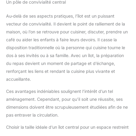
Central de Cuisine est expédié
Un pôle de convivialité central
un montage rapide et intuitif. Toutes les pièces sont numérotées
en 2 colis séparés qui peuvent
et accompagnées d’instructions illustrées étape par étape. Afin
arriver à des dates différentes.
de garantir un transport sécurisé, cet Îlot Central de Cuisine est
Au-delà de ses aspects pratiques, l’îlot est un puissant
expédié en 2 colis séparés qui peuvent arriver à des dates
différentes.
vecteur de convivialité. Il devient le point de ralliement de la
maison, où l’on se retrouve pour cuisiner, discuter, prendre un
café ou aider les enfants à faire leurs devoirs. Il casse la
disposition traditionnelle où la personne qui cuisine tourne le
dos à ses invités ou à sa famille. Avec un îlot, la préparation
du repas devient un moment de partage et d’échange,
renforçant les liens et rendant la cuisine plus vivante et
accueillante.
Ces avantages indéniables soulignent l’intérêt d’un tel
aménagement. Cependant, pour qu’il soit une réussite, ses
dimensions doivent être scrupuleusement étudiées afin de ne
pas entraver la circulation.
Choisir la taille idéale d’un îlot central pour un espace restreint