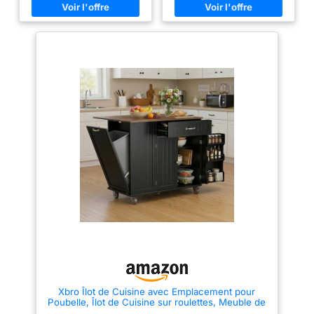
avec 4 roues pivotantes
intérieure réglable. Doté d’un
verrouillables, déplacement
tiroir à ouverture fluide, d’un
aisé dans la cuisine et la salle à
porte-couteaux et d’un porte-
manger. Equipé de porte-
serviettes, cet Îlot de Cuisine
serviettes et support à épices,
avec Rangement permet de
vos articles sont toujours à
garder tous vos ustensiles à
portée de main Structure solide
portée de main et parfaitement
en MDF haut de gamme avec
organisés. [Plan de Travail
revêtement UV aqueux.
Pliable & Coins Arrondis
Conforme aux normes
Sécurisés] : Gagnez de la place
européennes et certification
en un instant avec cet Îlot de
TSCA, faible émission de
Cuisine multifonction. Son
formaldéhyde, utilisation sûre
plateau extensible en bois,
au quotidien Design moderne
soutenu par une structure
en finition blanche mate,
métallique robuste, se déploie
s'accorde avec style
facilement pour agrandir votre
scandinave, rustique et déco
espace de préparation des
contemporaine. Peut servir d'îlot
repas puis se replie lorsqu’il
central, desserte ou bar mobile
n’est pas utilisé afin d’optimiser
polyvalent Montage simple
l’espace. Les coins arrondis de
avec notice détaillée en français
cet Îlot Central de Cuisine
et accessoires complets.
assurent une utilisation plus
Service client réactif pour vous
sûre au quotidien. [Armoire à
accompagner en cas de besoin
Poubelle Basculante] : Gardez
votre cuisine propre, fraîche et
sans odeurs grâce à cet Îlot de
Cuisine avec Poubelle Intégrée.
Xbro Îlot de Cuisine avec Emplacement pour
Cet Îlot Central de Cuisine
Poubelle, Îlot de Cuisine sur roulettes, Meuble de
dissimule intelligemment une
Cuisine avec Plan de Travail Rabattable, Porte-
poubelle standard de 10 gallons