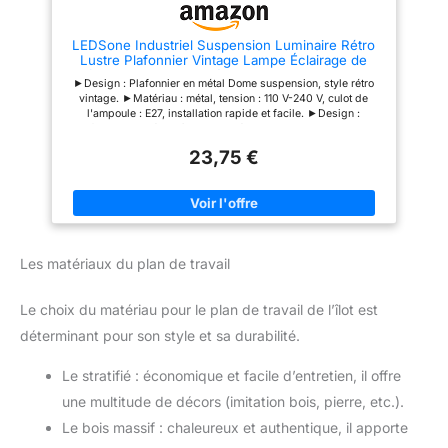
etc.
LEDSone Industriel Suspension Luminaire Rétro
Lustre Plafonnier Vintage Lampe Éclairage de
Plafond Abat-jour en Métal pour Restaurant Salon
►Design : Plafonnier en métal Dome suspension, style rétro
Chambre Cuisine Bar Couloir (Blanc) (Noir)
vintage. ►Matériau : métal, tension : 110 V-240 V, culot de
l'ampoule : E27, installation rapide et facile. ►Design :
plafonnier en métal dôme, style rétro vintage. Style vintage :
rétro diverses finitions, surface de peinture multicouche.
23,75 €
►Apparence attrayante et tendance dans votre kit de montage
de suspension pour abat-jour existant ►Les câbles
suspendus mesurent 95 cm, la longueur réglable le rend
adapté à différentes utilisations enviro
Les matériaux du plan de travail
Le choix du matériau pour le plan de travail de l’îlot est
déterminant pour son style et sa durabilité.
Le stratifié : économique et facile d’entretien, il offre
une multitude de décors (imitation bois, pierre, etc.).
Le bois massif : chaleureux et authentique, il apporte