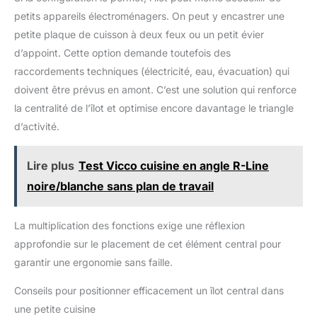
CHAQUE VIS SE TROUVE DANS
et d’apprécier votre position d’assise idéale en toute simplicité
LA BONNE POSITION AVANT
petits appareils électroménagers. On peut y encastrer une
[Entretien facile] La surface en PU, ainsi que le support, le
D'ESSAYER DE SERRER
repose-pieds et la base en noir mat, se nettoient facilement à
petite plaque de cuisson à deux feux ou un petit évier
TOUTES LES VIS. La couleur
l’aide d’un simple chiffon humide. Ainsi, vos tabourets de
des images peut être
cuisine restent toujours en parfait état
d’appoint. Cette option demande toutefois des
légèrement différente de la
couleur réelle en raison des
raccordements techniques (électricité, eau, évacuation) qui
différents paramètres du
moniteur et de l'écran.
doivent être prévus en amont. C’est une solution qui renforce
la centralité de l’îlot et optimise encore davantage le triangle
d’activité.
Lire plus
Test Vicco cuisine en angle R-Line
noire/blanche sans plan de travail
La multiplication des fonctions exige une réflexion
approfondie sur le placement de cet élément central pour
garantir une ergonomie sans faille.
Conseils pour positionner efficacement un îlot central dans
une petite cuisine