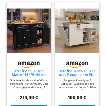
Xbro Îlot de Cuisine
Xbro Îlot Central Cuisine
Mobile 145x75x90 cm
avec Rangement et Plan
sur roulettes, Chariot
de Travail, Emplacement
Spacieux îlot de cuisine 145cm,
[Rangement Intelligent &
avec Tiroirs et Armoires,
pour Poubelle, Meuble
dimensions 145x75x90cm. Doté
Optimisé] : Maximisez votre
Plan de Travail en Bois,
de Cuisine avec Plan de
d'un large plan de travail, 2
espace avec cet Îlot de Cuisine
Meuble de Rangement
Travail Rabattable, Porte-
tiroirs et 2 armoires, il offre un
ultra-pratique. Cet Îlot Central
pour Espace Restreint
Couteaux, Porte-
espace de rangement suffisant
de Cuisine est équipé de 2
(Noir)
Serviettes, 113 x 51 x 90
219,99 €
199,99 €
pour vaisselle, épices et
portes fonctionnelles ouvrant
cm, Blanc
ustensiles, adapté aux petits
sur un meuble de rangement
logements Excellente mobilité
spacieux avec étagère