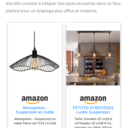
discrète consiste à intégrer des spots encastrés dans un faux
plafond pour un éclairage plus diffus et moderne.
Atmosphera -
PETITES ECREVISSES
Suspension en métal
Lustre Suspension
Filaire Noir D34 cm Galt
Industrielle Design 3
Atmosphera - Suspension en
Taille: Diamètre 25 cm(9.8
Lampes Diamant Chanvre
métal filaire noir D34 cm Galt
in)*Hauteur 25 cm(9.8 in);
Corde Métal LED
longueur du câble: 100cm