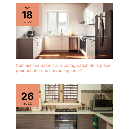
Avr
18
2022
Comment se baser sur la configuration de la pièce
pour acheter une cuisine équipée ?
Juil
26
2022