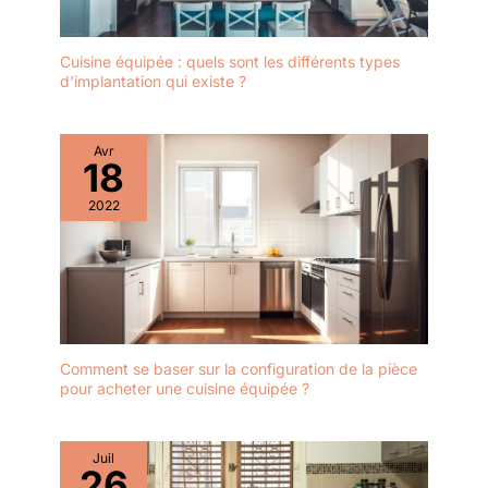
Cuisine équipée : quels sont les différents types
d’implantation qui existe ?
Avr
18
2022
Comment se baser sur la configuration de la pièce
pour acheter une cuisine équipée ?
Juil
26