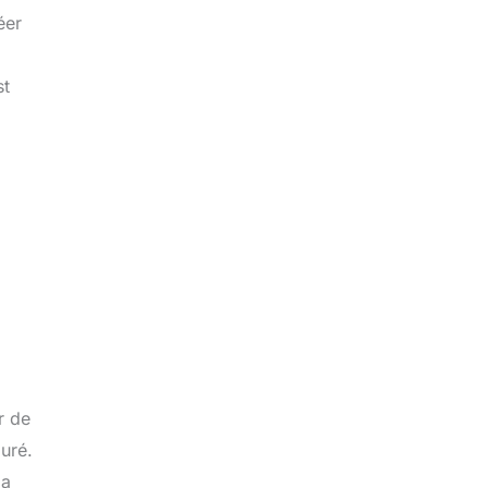
éer
st
r de
uré.
la