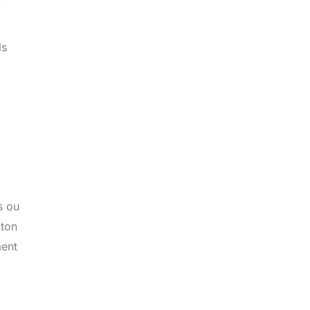
ls
s ou
iton
ment