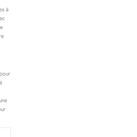
es à
vec
le
re
 pour
é
 une
our