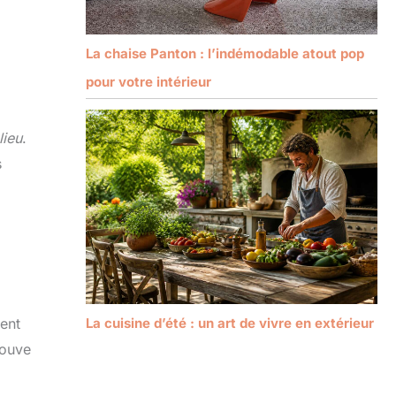
La chaise Panton : l’indémodable atout pop
pour votre intérieur
lieu
.
s
La cuisine d’été : un art de vivre en extérieur
ment
rouve