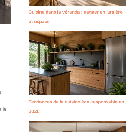
Cuisine dans la véranda : gagner en lumière
et espace
s
Tendances de la cuisine éco-responsable en
 le
2026