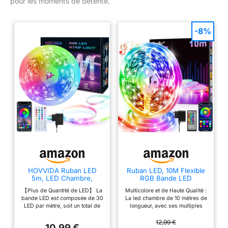
pour les moments de détente.
-8%
HOVVIDA Ruban LED
Ruban LED, 10M Flexible
5m, LED Chambre,
RGB Bande LED
Bande LED, 150 LED, 30
Decoration Chambre,
【Plus de Quantité de LED】 La
Multicolore et de Haute Qualité :
LED/Mètre, LED 5m
Bluetooth App Contrôle
bande LED est composée de 30
La led chambre de 10 mètres de
Synchroniser avec
LED par mètre, soit un total de
longueur, avec ses multiples
Rythme de Musique, Led
150 LED pour une longueur de 5
modes d'éclairage et sa riche
Chambre pour Gaming
mètres, offre un bon équilibre
palette de couleurs, apporte de
12,99 €
Room, Plafond, Mariage,
10,99 €