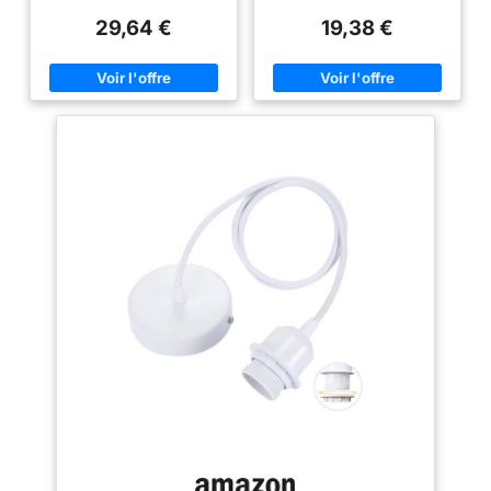
Salon, Chambre
abat-jour en papier au design
29,64 €
19,38 €
aérien, parfait pour une
décoration de style scandinave.
HAUTEUR FACILEMENT
AJUSTABLE : Adaptez
parfaitement la suspension à la
configuration de votre pièce,
au-dessus d'une table ou au
centre du salon, grâce à son
câble réglable. LÉGÈRE ET
FACILE À INSTALLER : Sa
conception alliant une structure
en métal et un abat-jour en
papier en fait un luminaire très
léger, simplifiant sa fixation au
plafond en toute sécurité.
FORMAT GÉNÉREUX POUR VOS
PIÈCES DE VIE : Avec son
diamètre de 58 cm, cette
suspension devient un élément
central qui habille l'espace de
votre salon ou de votre salle à
manger. ATMOSPHERA,
CRÉATEUR D'INTÉRIEUR :
Convaincue que la décoration
transforme le quotidien, la
marque propose des meubles
tendance et des objets déco
accessibles, pour que votre
intérieur prenne toute sa valeur !