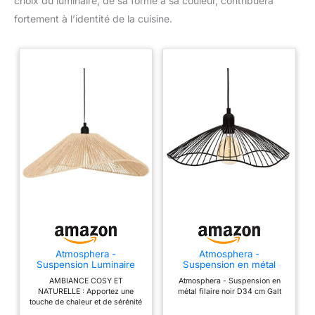
choix du luminaire, de sa forme à sa couleur, contribuera
fortement à l’identité de la cuisine.
Atmosphera -
Atmosphera -
Suspension Luminaire
Suspension en métal
Myha Scandinave - Beige
Filaire Noir D34 cm Galt
AMBIANCE COSY ET
Atmosphera - Suspension en
- 58 cm de Diamètre -
NATURELLE : Apportez une
métal filaire noir D34 cm Galt
Effet Papier Tressé,
touche de chaleur et de sérénité
Hauteur Réglable - Pour
à votre intérieur grâce à son