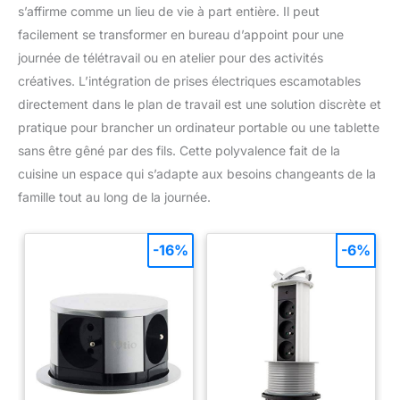
et d’apprécier votre position d’assise idéale en toute simplicité
LA BONNE POSITION AVANT
s’affirme comme un lieu de vie à part entière. Il peut
[Entretien facile] La surface en PU, ainsi que le support, le
D'ESSAYER DE SERRER
repose-pieds et la base en noir mat, se nettoient facilement à
facilement se transformer en bureau d’appoint pour une
TOUTES LES VIS. La couleur
l’aide d’un simple chiffon humide. Ainsi, vos tabourets de
des images peut être
cuisine restent toujours en parfait état
journée de télétravail ou en atelier pour des activités
légèrement différente de la
couleur réelle en raison des
créatives. L’intégration de prises électriques escamotables
différents paramètres du
moniteur et de l'écran.
directement dans le plan de travail est une solution discrète et
pratique pour brancher un ordinateur portable ou une tablette
sans être gêné par des fils. Cette polyvalence fait de la
cuisine un espace qui s’adapte aux besoins changeants de la
famille tout au long de la journée.
-16%
-6%