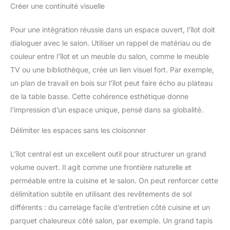
espaces commerciaux tels que
bande LED de 10 mètres,
Créer une continuité visuelle
des magasins, des restaurants.
télécommande (avec piles),
récepteur infrarouge, chargeur
et manuel multilingue. Guirlande
Pour une intégration réussie dans un espace ouvert, l’îlot doit
led convient pour utilisation
dans le salon, la chambre à
dialoguer avec le salon. Utiliser un rappel de matériau ou de
coucher, la cuisine, le placard,
couleur entre l’îlot et un meuble du salon, comme le meuble
le bar et diverses occasions
telles que les fêtes, les
TV ou une bibliothèque, crée un lien visuel fort. Par exemple,
décorations de Noël et
Halloween. L'emballage est
un plan de travail en bois sur l’îlot peut faire écho au plateau
élégant et fait un choix de
cadeau idéal. Le plus important
de la table basse. Cette cohérence esthétique donne
est que nous offrons un support
l’impression d’un espace unique, pensé dans sa globalité.
client en ligne disponible 24
heures
Délimiter les espaces sans les cloisonner
L’îlot central est un excellent outil pour structurer un grand
volume ouvert. Il agit comme une frontière naturelle et
perméable entre la cuisine et le salon. On peut renforcer cette
délimitation subtile en utilisant des revêtements de sol
différents : du carrelage facile d’entretien côté cuisine et un
parquet chaleureux côté salon, par exemple. Un grand tapis