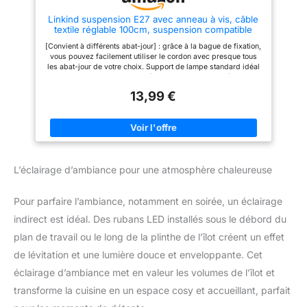
Linkind suspension E27 avec anneau à vis, câble
textile réglable 100cm, suspension compatible
avec abat-jour, douille idéale pour cuisine, salon
[Convient à différents abat-jour] : grâce à la bague de fixation,
vous pouvez facilement utiliser le cordon avec presque tous
les abat-jour de votre choix. Support de lampe standard idéal
pour l'éclairage de bricolage. [Douille E27 qualitative] : il suffit
de visser une ampoule E27 (source lumineuse non incluse)
13,99 €
dans la douille. La suspension peut aller jusqu'à 60W, tension:
220-240V. [Longueur de câble réglable] : le câble textile de
100 cm qualifié VDE peut être tenu debout en suspension (max.
2,3 kg), doux et modéré, élégant et simple. Aussi facile à
raccourcir si nécessaire. [Assemblage facile]: Facile à fixer au
plafond. Suivez les étapes du manuel et terminez l'installation
en 2 minutes. [Espace de créativité] : peut être largement utilisé
L’éclairage d’ambiance pour une atmosphère chaleureuse
comme lustres, spots de plafond ou décorations rétro pour les
cuisines, les chambres d'enfants, les couloirs, les balcons, les
salles de stockage, les salles d'exposition, les halls, les
Pour parfaire l’ambiance, notamment en soirée, un éclairage
librairies, les restaurants, les bars, les cafés et autres !
indirect est idéal. Des rubans LED installés sous le débord du
plan de travail ou le long de la plinthe de l’îlot créent un effet
de lévitation et une lumière douce et enveloppante. Cet
éclairage d’ambiance met en valeur les volumes de l’îlot et
transforme la cuisine en un espace cosy et accueillant, parfait