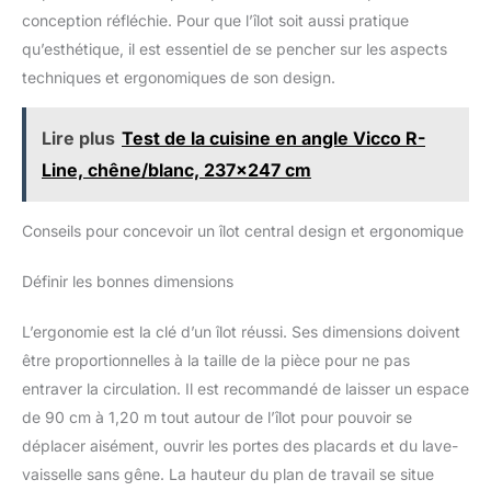
30W. Le port USB-C2 et le port USB-A offrent chacun jusqu’à
conception réfléchie. Pour que l’îlot soit aussi pratique
15W pour smartphone, tablette, écouteurs ou autres appareils
USB. Remarque : lorsque 2 ou 3 ports USB sont utilisés
qu’esthétique, il est essentiel de se pencher sur les aspects
simultanément, la puissance USB totale est partagée, jusqu’à
15W max. Design Escamotable et Bureau bien Rangé: Ce bloc
techniques et ergonomiques de son design.
prise escamotable se relève pour l’utilisation et se dissimule
dans le plan de travail lorsqu’il n’est pas utilisé. Les prises
inclinées à 45° facilitent le branchement et aident à garder les
Lire plus
Test de la cuisine en angle Vicco R-
câbles plus ordonnés, pour un espace de travail propre et
moderne. Installation facile Ø60mm avec Câble 1,8m: Percez
Line, chêne/blanc, 237x247 cm
un trou rond de 60mm, insérez la prise de table, puis fixez-la
avec l’anneau de verrouillage sous le plan de travail. Le câble
de 1,8m offre une installation flexible pour cuisine, bureau,
salon, atelier ou salle de réunion.
Conseils pour concevoir un îlot central design et ergonomique
Définir les bonnes dimensions
L’ergonomie est la clé d’un îlot réussi. Ses dimensions doivent
être proportionnelles à la taille de la pièce pour ne pas
entraver la circulation. Il est recommandé de laisser un espace
de 90 cm à 1,20 m tout autour de l’îlot pour pouvoir se
déplacer aisément, ouvrir les portes des placards et du lave-
vaisselle sans gêne. La hauteur du plan de travail se situe