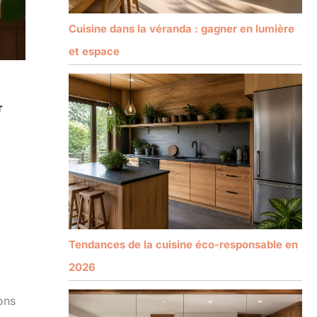
Cuisine dans la véranda : gagner en lumière
et espace
r
Tendances de la cuisine éco-responsable en
2026
ons