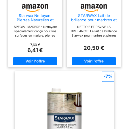
Starwax Nettoyant
STARWAX Lait de
Pierres Naturelles et
brillance pour marbres et
Marbre, 250 ml
pierres naturelles 1L
SPECIAL MARBRE - Nettoyant
NETTOIE ET RAVIVE LA
spécialement conçu pour vos
BRILLANCE : Le lait de brillance
surfaces en marbre, pierres
Starwax pour marbre et pierres
marbrières, granite, pierres
naturelles nettoie et fait briller
bleues, pierres naturelles
vos sols en marbres et pierres
7,60 €
20,50 €
polies. NETTOYANT MULTI-
naturelles (travertin, pierres de
6,41 €
USAGES pour vos surfaces en
bourgogne, pierres bleues,
marbres ou pierres naturelles
comblanchien...) RENFORCE
polies comme vos meubles de
L'EFFET DU RENOVATEUR
salle de bain, plan de travail,
PROTECTEUR MARBRE : le lait
table, pierres tombales… APTE
de brillance renforce la
AU CONTACT ALIMENTAIRE
brillance et l'effet protecteur du
-7%
avec rinçage selon l'arrêté du
rénovateur brillant protecteur
8/09/99. Il est en pH neutre.
marbre et pierres naturelles, y
MODE D'EMPLOI : Pulvériser à
compris pierres bleues,
environ 20cm de la surface.
terrazzo et béton ciré NON
Etaler avec une éponge humide.
GLISSANT ET SANS RINCAGE :
Laisser agir quelques minutes.
sa formule sans rinçage offre
Nettoyer, rincer puis essuyer
une utilisation simple et rapide.
avec une microfibre. NOTRE
Non glissant le lait de brillance
ENGAGEMENT : Engagé dans
permet une utilisation immédiate
une démarche responsable,
des sols en toute sécurité
Starwax œuvre pour réduire le
directement après application.
plastique vierge, remplacer par
MODO D'USO: 1-2 volte al