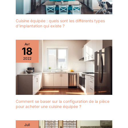
Cuisine équipée : quels sont les différents types
d’implantation qui existe ?
Avr
18
2022
Comment se baser sur la configuration de la pièce
pour acheter une cuisine équipée ?
Juil