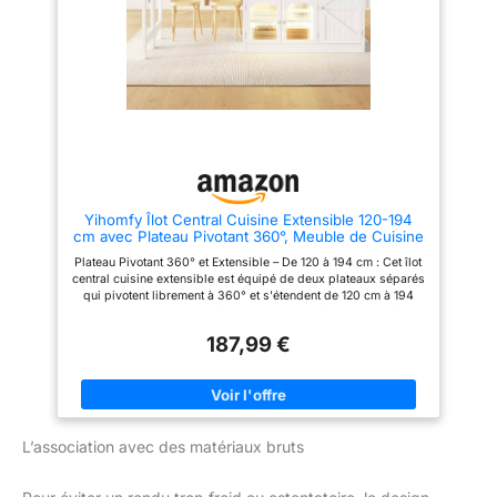
autre tiroir et des compartiments
séparés. Ustensiles, épices et
petits appareils
électroménagers y trouvent leur
place, bien classés et toujours à
portée de main. 【Ferrures
métalliques de haute qualité】
Poignées métalliques solides et
charnières haut de gamme
assurent un fonctionnement
fluide et une longue durée de
vie. Deux roulettes à frein
complètent la structure pour le
Yihomfy Îlot Central Cuisine Extensible 120-194
déplacer ou le fixer à votre
cm avec Plateau Pivotant 360°, Meuble de Cuisine
guise. 【Mobilité et stabilité
avec Portes en Verre et Rangements, Blanc
combinées】Deux des quatre
Plateau Pivotant 360° et Extensible – De 120 à 194 cm : Cet îlot
roulettes sont équipées d'un
central cuisine extensible est équipé de deux plateaux séparés
frein : déplacez facilement l'ilot
qui pivotent librement à 360° et s'étendent de 120 cm à 194
et fixez-le fermement une fois
cm. Utilisez-le comme buffet, table de salle à manger ou îlot de
en place. Utilisable comme plan
cuisine multifonctionnel pour une flexibilité totale. Rangement
de travail, bar à petit-déjeuner
187,99 €
Multi-niveaux – Tiroirs, Étagères Réglables et Snack-Regals :
ou espace de rangement
Ce meuble de cuisine offre un espace de rangement généreux
supplémentaire, il apporte une
avec 2 grands tiroirs profonds, des placards à étagères
grande flexibilité à votre
réglables et des portes double face avec snack-regals
cuisine.
intégrés pour vos verres, épices, bouteilles et vaisselle.
Matériaux Premium – MDF, Verre Ondulé et Métal Inoxydable :
L’association avec des matériaux bruts
Cet îlot central cuisine est fabriqué avec un corps en MDF
robuste, des portes en verre ondulé transparent, des
charnières métalliques anti-rouille et des poignées rondes en
métal. Le plateau effet bois est anti-abrasion et facile à