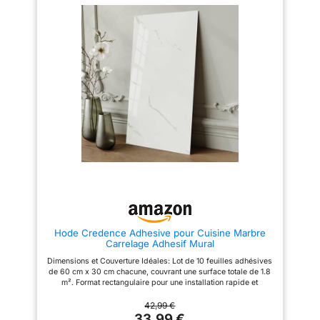
placard ou des fonds de tiroir,
fixés. Design & Options: Le
décorer et protéger la surface
panneau mural decoratif imite
d’une table, etc. DESIGN
une texture marbre réaliste avec
RACCORDABLE : Grâce à son
plusieurs choix de couleurs (A à
design exclusif, juxtaposez
P). Il améliore nettement
plusieurs crédences en largeur
l'esthétique de la pièce avec
ou en hauteur pour couvrir de
une finition propre et
plus grandes surfaces sans
décorative. Installation
rupture visuelle ! MATERIAU
autocollante: Grâce au carrelage
DURABLE : PVC multicouche
adhesif mural cuisine, vous
épaisseur totale 200 µm, avec
pouvez découper et assembler
couche supérieure
le revêtement selon vos
imperméabilisée, résistant à
besoins. Décollez le film et
l’humidité, au temps et à
appliquez directement ; une
l’usage. Attention : pour une
seule personne suffit pour
utilisation en fond de hotte juste
l'installation. Application &
derrière une plaque de cuisson
Entretien: Conçu comme
au gaz, il est recommandé de
credence adhesive pour
recouvrir la crédence d’une
cuisine, credence adhesive, ou
plaque de protection en verre
dalle pvc adhesive murale pour
trempé pour protéger le
murs de salon, cuisine et salle
Hode Credence Adhesive pour Cuisine Marbre
matériau vinyle de la chaleur
de bain. La surface résiste à
Carrelage Adhesif Mural
directe des brûleurs.
l'eau et à l'huile, les taches du
ENTRETIEN FACILE : Produit
quotidien s'effacent d'un simple
Dimensions et Couverture Idéales: Lot de 10 feuilles adhésives
lavable avec le côté doux d’une
chiffon. Disponible en largeurs
de 60 cm x 30 cm chacune, couvrant une surface totale de 1.8
éponge et à l’eau,
40 cm, 60 cm ou 80 cm x 300
m². Format rectangulaire pour une installation rapide et
éventuellement savonneuse. Ne
cm par rouleau.
uniforme sur les murs et autres surfaces planes Installation
pas utiliser de produits
Facile, Idéale pour le DIY：Adhésif renforcé permettant un
42,99 €
chimiques abrasifs.
repositionnement limité pendant la pose. Convient parfaitement
33,99 €
INSTALLATION SANS TRAVAUX