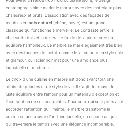
Pour éviter un rendu trop froid ou ostentatoire, le design
nettoyer. Capacité de Charge Équilibrée – 60 kg par Côté :
contemporain aime marier le marbre avec des matériaux plus
Cette table de bar avec rangement offre une structure robuste
sans oscillation. Chaque côté du plateau supporte jusqu'à 60
chaleureux et bruts. L’association avec des façades de
kg, et les compartiments et tiroirs individuels supportent
jusqu'à 25 kg pour une utilisation quotidienne en toute sécurité.
meubles en
bois naturel
(chêne, noyer) est un grand
Design Polyvalent – S'intègre à Tous les Styles : Cet îlot cuisine
classique qui fonctionne à merveille. Le contraste entre la
avec rangement au design minimaliste de style campagne
associé à une surface en bois s'intègre parfaitement dans les
chaleur du bois et la minéralité froide de la pierre crée un
intérieurs modernes, scandinaves ou rustiques. Un meuble qui
sublime votre espace sans le surcharger.
équilibre harmonieux. Le marbre se marie également très bien
avec des touches de métal, comme le laiton pour un style chic
et glamour, ou l’acier noir mat pour une ambiance plus
industrielle et moderne.
Le choix d’une cuisine en marbre est donc avant tout une
affaire de priorités et de style de vie. Il s’agit de trouver le
juste équilibre entre l’amour pour un matériau d’exception et
l’acceptation de ses contraintes. Pour ceux qui sont prêts à lui
accorder l’attention qu’il mérite, le marbre transforme la
cuisine en une œuvre d’art fonctionnelle, un espace unique
qui traversera le temps avec une élégance incomparable.