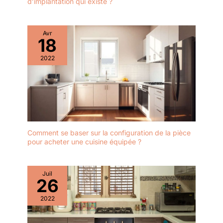
d’implantation qui existe ?
Avr
18
2022
Comment se baser sur la configuration de la pièce
pour acheter une cuisine équipée ?
Juil
26
2022