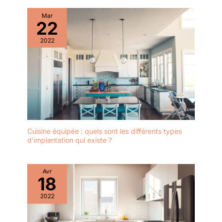
Mar
22
2022
Cuisine équipée : quels sont les différents types
d’implantation qui existe ?
Avr
18
2022