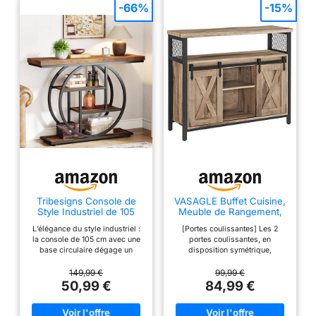
-66%
-15%
Tribesigns Console de
VASAGLE Buffet Cuisine,
Style Industriel de 105
Meuble de Rangement,
cm, à 4 Niveaux avec
avec 2 Portes
L’élégance du style industriel :
[Portes coulissantes] Les 2
Base Circulaire, étroite
Coulissantes
la console de 105 cm avec une
portes coulissantes, en
en Bois avec étagères de
base circulaire dégage un
disposition symétrique,
Rangement pour Salon et
charme industriel avec son
confèrent à ce meuble de
Couloir (Marron
design robuste et résistant. La
rangement un style élégant. Il
149,99 €
99,99 €
Rustique)
finition marron rustique sur les
s’harmonise facilement dans de
50,99 €
84,99 €
surfaces des étagères ajoute
nombreux styles de décoration
une touche de chaleur et
d'intérieure [Rangement
d'attrait vintage, et les deux
flexible] Ce buffet dispose de 6