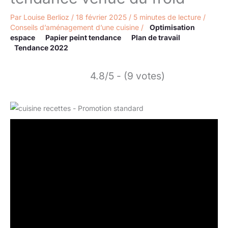
Par
Louise Berlioz
/
18 février 2025
/
5 minutes de lecture
/
Conseils d’aménagement d’une cuisine
/
Optimisation
espace
Papier peint tendance
Plan de travail
Tendance 2022
4.8/5 - (9 votes)