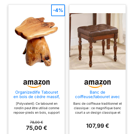
-4%
Organizedlife Tabouret
Banc de
en bois de cèdre massif,
coiffeuse/tabouret avec
chacun est unique,
rembourrage, banc de
[Polyvalent]: Ce tabouret en
Banc de coiffeuse traditionnel et
multifonction, repose-
piano mi-siècle avec
rondin peut être utilisé comme
classique : ce magnifique banc
pieds, support pour
pieds en bois sculpté,
repose-pieds en bois, support
court a un design classique et
plantes de jardin,
tabouret de maquillage,
de plante d’intérieur ou
des accents modernes. La
tabouret pour enfants,
montage sans outil, 47 x
d’extérieur, table d’appoint en
finition luxueuse en fait un
78,00 €
petite table basse, mini
36 x 48,5 cm, marron
107,99 €
tronc d’arbre, table d’appoint de
véritable accroche-regard dans
75,00 €
table d'appoint
FD-1533-BN
jardin, mini table basse ou table
votre maison. L'assise est en