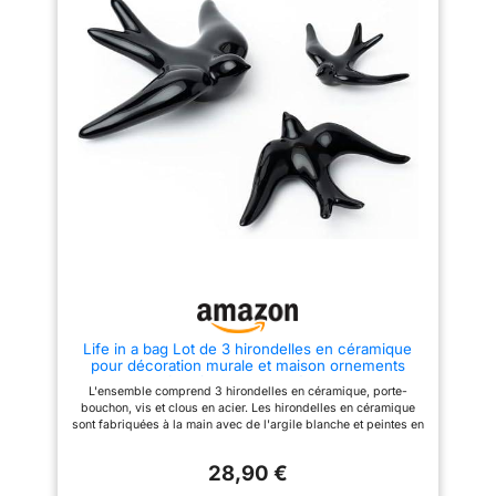
plantes aquatiques que de
fleurs fraîches ou séchées.
Idéal comme Vase Vintage En
Céramique, dans le salon ou
tout autre espace de vie, ce
vase rustique apporte une
touche d'élégance à votre
intérieur avec son style
campagnard. Conception
soignée : Grâce à son bord
arrondi et poli, ce Vase En
Céramique offre une prise en
main confortable et protège les
tiges des fleurs. Son fond
antidérapant non émaillé assure
une pose sûre et protège les
surfaces. Ce Vases En
Céramique Faits A La Main est
conçu pour une utilisation
durable. Facile à nettoyer : La
surface lisse et émaillée du
Life in a bag Lot de 3 hirondelles en céramique
Vase En Céramique est facile
pour décoration murale et maison ornements
d'entretien : un simple coup de
suspendus faits à la main en céramique - Pack
chiffon doux suffit pour garder
L'ensemble comprend 3 hirondelles en céramique, porte-
d'hirondelles décoratives murales noire
votre vase vintage propre et
bouchon, vis et clous en acier. Les hirondelles en céramique
brillant. Évitez les produits de
sont fabriquées à la main avec de l'argile blanche et peintes en
nettoyage agressifs pour
noir. La taille de chaque hirondelle est : grande = 18,5 x 13,5 x
préserver le motif floral.
4 cm, moyenne = 13,5 x 10 x 3 cm, petite = 10 x 7,5 x 2 cm. Ce
Cadeau idéal : Pour un
28,90 €
pack de trois hirondelles en céramique est le moyen idéal pour
anniversaire, une pendaison de
apporter une touche de sophistication et d'élégance à