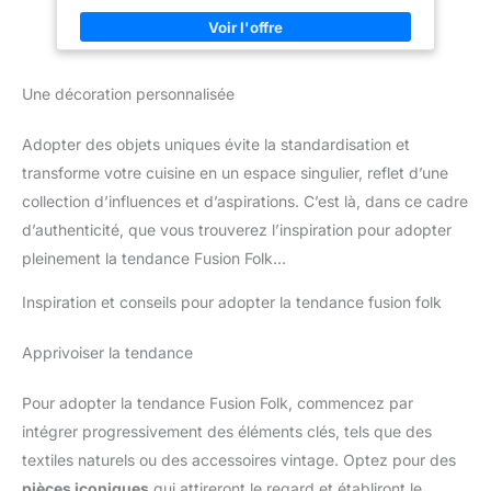
crémaillère ou toute autre
n'importe quel espace de votre maison. Suspendues au mur de
occasion, ce Vase En
votre maison ou simplement posées sur un meuble, ces
Céramique de style vintage est
magnifiques hirondelles faites à la main garderont l'harmonie
une idée cadeau élégante. Avec
et le calme dans votre maison.
son design élégant, il sublimera
n'importe quel intérieur et
Une décoration personnalisée
apportera le charme rustique
d'un Vases En Céramique Faits
A La Main.
Adopter des objets uniques évite la standardisation et
transforme votre cuisine en un espace singulier, reflet d’une
collection d’influences et d’aspirations. C’est là, dans ce cadre
d’authenticité, que vous trouverez l’inspiration pour adopter
pleinement la tendance Fusion Folk…
Inspiration et conseils pour adopter la tendance fusion folk
Apprivoiser la tendance
Pour adopter la tendance Fusion Folk, commencez par
intégrer progressivement des éléments clés, tels que des
textiles naturels ou des accessoires vintage. Optez pour des
pièces iconiques
qui attireront le regard et établiront le