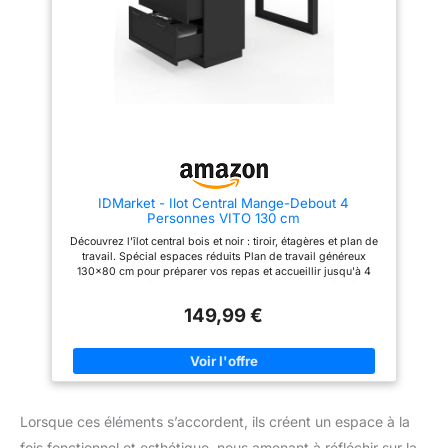
IDMarket - Ilot Central Mange-Debout 4
Personnes VITO 130 cm
Découvrez l'îlot central bois et noir : tiroir, étagères et plan de
travail. Spécial espaces réduits Plan de travail généreux
130x80 cm pour préparer vos repas et accueillir jusqu'à 4
personnes Doté de nombreux rangements : tiroir et étagères
latérales pour maximiser le rangement ! Stable et robuste -
149,99 €
Structure en PB épaisseur 1,5 cm - Plateau épaisseur 3 cm
Dimensions globales : Longueur 130 cm x largeur 80 cm x
Hauteur 90 cm
Lorsque ces éléments s’accordent, ils créent un espace à la
fois fonctionnel et esthétique, nous amenant à réfléchir sur la