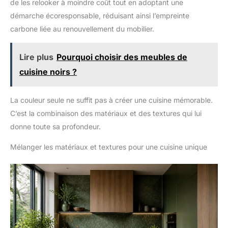
de les relooker à moindre coût tout en adoptant une
délais.
avec des panneaux de particules recouverts de mélamine
résistante aux rayures, offrant une durabilité exceptionnelle et
démarche écoresponsable, réduisant ainsi l’empreinte
une capacité totale de charge de 77 kg. DESIGN MODERNE ET
carbone liée au renouvellement du mobilier.
FONCTIONNEL : Cette desserte à roulettes apporte une touche
contemporaine à votre cuisine avec une finition vert clair et un
dessus à grain de bois. Les charnières à fermeture douce et
les glissières de tiroir fluides garantissent un fonctionnement
Lire plus
Pourquoi choisir des meubles de
silencieux, combinant style et praticité.
cuisine noirs ?
La couleur seule ne suffit pas à créer une cuisine mémorable.
C’est la combinaison des matériaux et des textures qui lui
donne toute sa profondeur.
Mélanger les matériaux et textures pour une cuisine unique