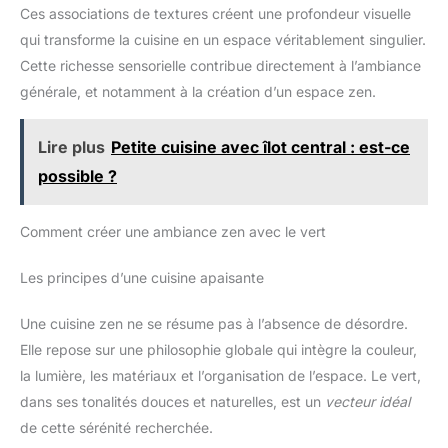
Ces associations de textures créent une profondeur visuelle
d'armoire sont fabriquées avec un savoir-faire supérieur, ce
qui empêche le bord tranchant et rugueux de vous blesser les
qui transforme la cuisine en un espace véritablement singulier.
mains lorsque vous les utilisez. 【Installation facile】 Le forfait
comprend 16 pièces de poignées de cuvette d'armoire avec
Cette richesse sensorielle contribue directement à l’ambiance
des vis. Bon pour le remplacement et l'installation de tiroirs et
de poignées de porte à la maison et au bureau. Notre tirette de
générale, et notamment à la création d’un espace zen.
tiroir montrera votre goût particulier et est facile à entretenir et à
installer pour un usage quotidien. 【Design Vintage】 La
poignée du tiroir est de couleur bronze rétro et de formes en
Lire plus
Petite cuisine avec îlot central : est-ce
demi-lune. La surface est brillante, mais la couleur est variée,
dans les styles classiques et anciens. Les poignées et les
possible ?
boutons en bronze ont un effet magique lors de la décoration
de la pièce, qui a l'air très haut de gamme et simple.
【Largement utilisé】 Les poignées en métal bronze sont
également de belles décorations pour étagère, caisse en bois,
Comment créer une ambiance zen avec le vert
tiroir, armoire et autres meubles. Les poignées en demi-cercle
conviennent aux armoires et aux tiroirs, aux armoires, aux
tiroirs, aux commodes, aux commodes, aux penderies, etc.
Les principes d’une cuisine apaisante
Une cuisine zen ne se résume pas à l’absence de désordre.
Elle repose sur une philosophie globale qui intègre la couleur,
la lumière, les matériaux et l’organisation de l’espace. Le vert,
dans ses tonalités douces et naturelles, est un
vecteur idéal
de cette sérénité recherchée.