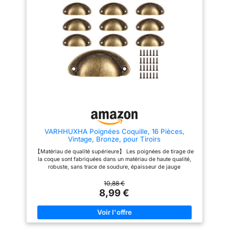
tiroirs, armoires et placards,
etc. 【Inclus】Le colis
comprend 10 poignées et 20 vis
de montage. 【Installation
facile】 Mesurez le centre du
trou réel pour assurer une
installation réussie (il peut y
avoir une erreur de 1 à 2 mm).
Marquez la position
d'installation sur la porte/le
tiroir de l'armoire en fonction du
centre du trou réel et percez le
trou d'installation. Installez les
vis de l'intérieur et fixez la
poignée.
VARHHUXHA Poignées Coquille, 16 Pièces,
Vintage, Bronze, pour Tiroirs
【Matériau de qualité supérieure】 Les poignées de tirage de
la coque sont fabriquées dans un matériau de haute qualité,
robuste, sans trace de soudure, épaisseur de jauge
appropriée, aspect élégant et durable pour une utilisation de
longue durée. Ce sont des poignées de coquille de qualité
10,88 €
supérieure avec une construction solide et un artisanat exquis,
8,99 €
peuvent conserver leur brillance avec un lustre métallique
pendant longtemps. 【Bord lisse】 La finition de surface
extrêmement bonne offre une bonne texture, une bonne
sensation et un aspect riche offrira à vos meubles et à votre
pièce une belle apparence brillante. Les poignées de porte