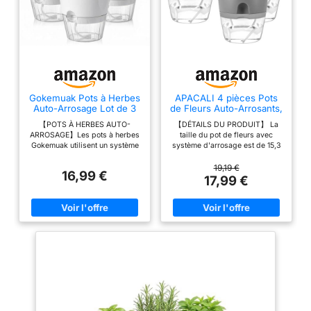
Gokemuak Pots à Herbes
APACALI 4 pièces Pots
Auto-Arrosage Lot de 3
de Fleurs Auto-Arrosants,
Blanc
15cm Herbes Cuisine,
【POTS À HERBES AUTO-
【DÉTAILS DU PRODUIT】 La
Plantes Aromatiques
ARROSAGE】Les pots à herbes
taille du pot de fleurs avec
Interieur Gris pour
Gokemuak utilisent un système
système d'arrosage est de 15,3
Plantes D'IntéRieur
avec corde en coton pour aider
x 18,2 x 11 CM, vous recevrez 4
Fleurs, Herbes
à alimenter les plantes en eau
pots de fleurs auto-arrosants,
19,19 €
16,99 €
de manière régulière. Idéal pour
une quantité suffisante pour
17,99 €
basilic, persil ou ciboulette.
répondre à vos besoins
【OUVERTURE DE
quotidiens. Ces pots à herbes
REMPLISSAGE】L’ouverture
de cuisine sont également des
latérale permet d’ajouter de
cadeaux de jardin parfaits pour
l’eau facilement sans soulever
la famille ou les amis qui aiment
le pot intérieur. L’indicateur de
planter. Matériau de qualité
niveau aide à vérifier quand il
supérieure : les pots de fleurs
faut remplir. 【PRISE EN MAIN
avec système d'irrigation sont
FACILE】Les encoches latérales
fabriqués en plastique PP et AS
facilitent la prise et le
de qualité supérieure, solides,
déplacement des pots, même
incassables, résistants à la
lorsqu’ils sont placés côte à
chaleur et au froid, légers mais