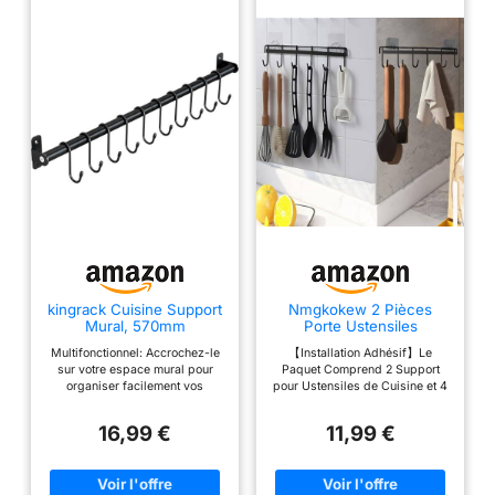
kingrack Cuisine Support
Nmgkokew 2 Pièces
Mural, 570mm
Porte Ustensiles
Cuisine,Support
Multifonctionnel: Accrochez-le
【Installation Adhésif】Le
Ustensiles Cuisine avec 6
sur votre espace mural pour
Paquet Comprend 2 Support
crochets,sans perçage
organiser facilement vos
pour Ustensiles de Cuisine et 4
Rangement Organiseur
ustensiles de cuisine.Assez
Adhésives Sans Couture.
Rack pour cuisine/Bains
grand pour accrocher
L'installation ne Nécessite
(Noir)
16,99 €
11,99 €
ustensiles de cuisine, pot,
Aucun Perçage, Aucun Clou et
égouttoir, gant,
est Prête à l'emploi après 24
couteau,tasse,cuillères,mashers
Heures Sans Laisser de Traces
,torchons,spatule,clés,etc.
ou de Dommages à la Surface