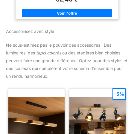
UTILES : Rendement : 1L = +/- 12m² - Sec au toucher : 6h -
Temps de séchage entre 2 couches : 6h - Temps de séchage
complet : 4h -Outils : Pinceau, rouleau, pistolet -Nettoyage des
outils : eau V33, une marque française engagée Pour l’emploi
local : entreprise familiale depuis 1957 700 salariés conçoivent
et fabriquent au coeur du Jura Pour l’environnement : 30 ans
Accessoirisez avec style
d'amélioration continue et un site certifié ISO 14001 depuis
2001 Pour la qualité : performance garantie en testant 100% de
nos produits
Ne sous-estimez pas le pouvoir des accessoires ! Des
luminaires, des
tapis colorés
ou des étagères bien choisies
peuvent faire une grande différence. Optez pour des styles et
des couleurs qui complètent votre schéma d’ensemble pour
un rendu harmonieux.
-5%