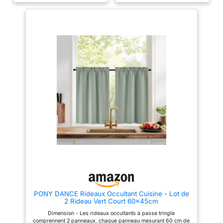
lumière tout en bloquant la vue
préserve des regards
extérieure, créant une ambiance
indiscrets tout en laissant
circuler l'air frais – idéal pour
douce et privée
Finition
les pièces où l'obscurité totale
soignée & tombé naturel
n'est pas souhaitée. Taille &
Doté d'une bordure de 3 cm et
anneaux : Chaque rideau
d'un passe-tringle de 7 cm, ce
(140x145 cm) possède 8
modèle s'adapte aux tringles
anneaux métalliques argentés
café standard. Deux poids de
(Ø 4 cm) assurant une glisse
10g intégrés aux côtés
fluide même sur rails anciens
renforcent la stabilité et
ou légèrement déformés.
garantissent un tombé lourd et
Rayures naturelles : Les rayures
naturel, qui reste parfaitement
vert sauge jouent avec la
lisse même sous une légère
lumière : scintillantes ou filtrant
brise
USAGE POLYVALENT
doucement la lumière pour la
concentration (télétravail). Tissu
ET FLEXIBLE
S'adapte aux
polyester translucide imitant le
styles campagnard, scandinave
lin, s'harmonisant avec bois
ou moderne. Idéal pour fenêtres
clairs et lainages. Sa teinte mate
de cuisine, restaurants, cafés,
diffuse une ambiance
portes de balcon, caravanes ou
scandinave apaisante, même
petites fenêtres de salle de
dans les anciens appartements.
bain. Parfait pour dissimuler
Entretien facile : Lavable en
des étagères ou le dessous
machine à 30°C (programme
d'évier, alliant esthétique
délicat), repassage à la vapeur
raffinée et protection de
PONY DANCE Rideaux Occultant Cuisine - Lot de
si nécessaire. Même les plis
l'intimité
SPÉCIFICATIONS
2 Rideau Vert Court 60x45cm
d'emballage disparaissent en
Lot de 2 rideaux Brise bise
suspendant le rideau humide –
Dimension - Les rideaux occultants à passe tringle
décoratifs aspect lin. Chaque
parfait pour le rythme du
comprennent 2 panneaux, chaque panneau mesurant 60 cm de
panneau mesure H60 x L45 cm.