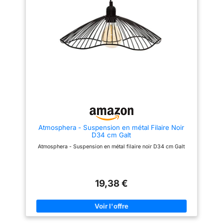
permet de commuter
ampoule).
Polyvalent – ​​
rapidement entre 3 couleurs de
Idéal comme
lumière prédéfinies (3000K
plafonnier/applique murale
chaud, 4000K neutre, 6500K
dans le salon, la cuisine, la
froid, à 100% d'intensité) par
simple double-clic
chambre ou le bureau.
(marche/arrêt rapide).
Améliorez votre éclairage dès
【Éclairage Protecteur &
aujourd’hui avec une touche
Mémoire】 Grâce à ses puces
moderne et personnalisable !
LED de qualité supérieure et
(Remarque : les ampoules
son diffuseur en acrylique, ce
E14 sont vendues séparément.)
luminaire diffuse une lumière
uniforme, sans scintillement et
protectrice pour vos yeux. De
plus, sa fonction mémoire
intelligente rétablit
automatiquement votre dernier
Atmosphera - Suspension en métal Filaire Noir
réglage personnalisé de
D34 cm Galt
luminosité et de couleur au
prochain allumage. 【Veilleuse
Atmosphera - Suspension en métal filaire noir D34 cm Galt
Douce & Minuterie 30 Min】
Réglez un minuteur de 30
minutes via la télécommande
pour une extinction automatique
à l'heure du coucher. Son mode
19,38 €
veilleuse doux à 3000K (8% de
luminosité) diffuse une lueur
tamisée idéale pour s'orienter la
nuit ou pour la chambre des
enfants, assurant un confort et