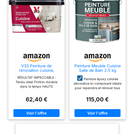
V33 Peinture de
Peinture Meuble Cuisine
rénovation cuisine,
Salle de Bain 2.5 kg
Rénovation perfection
Blanc - RAL 9003
RÉSULTAT IMPECCABLE :
Blanc satin 2L
Peinture époxy colorée
Tendu ideal Finition durable
décorative bi-composant idéale
dans le temps HAUTE
pour repeindre et rénover tous
RÉSISTANCE : Rayures,
vos meubles
Adaptée aux
frottements, chocs Projections
62,40 €
115,00 €
meubles de cuisine, meubles
d’eau, condensation Chaleur
de salle de bain en stratifié,
jusqu’à 100°C (convient pour
porte intérieure, mélaminé, bois,
mur derrière plaque cuisson)
formica. Consommation 1 kg
FACILE À VIVRE : Application
directe, pas besoin de poncer,
pour environ 12 m²
ni décaper Adhérence sur tous
Attention pour bois poreux ou
supports Lessivable au
texturés la consommation peut
quotidien INFOS UTILES :
être augmentée 1kg pour 7 à 8