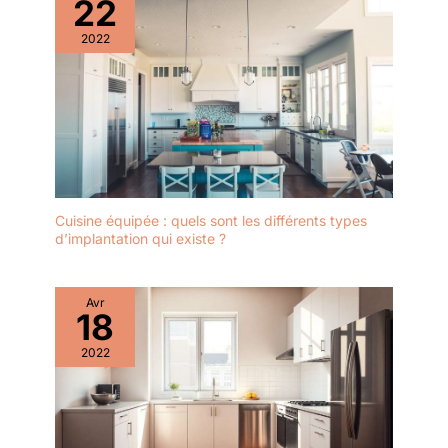
22
2022
Cuisine équipée : quels sont les différents types
d’implantation qui existe ?
Avr
18
2022