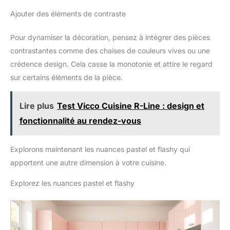
une sécurité maximaux. 【Idéal
pour Table & Îlot de Cuisine】
Ajouter des éléments de contraste
Cette lampe mesure 90 cm de
long et a une hauteur de
suspension maximale de 100
Pour dynamiser la décoration, pensez à intégrer des pièces
cm pour assurer une répartition
uniforme de la lumière. Très
contrastantes comme des chaises de couleurs vives ou une
économe en énergie (25W,
crédence design. Cela casse la monotonie et attire le regard
1875LM), il assure une
répartition lumineuse optimale
sur certains éléments de la pièce.
au-dessus de votre table à
manger ou îlot central et
s'installe facilement grâce au kit
complet fourni.
Lire plus
Test Vicco Cuisine R-Line : design et
fonctionnalité au rendez-vous
Explorons maintenant les nuances pastel et flashy qui
apportent une autre dimension à votre cuisine.
Explorez les nuances pastel et flashy