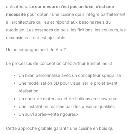
café sur le plan de travail
qui vous permettra de l'assembler rapidement. En raison de la
Grande Capacité de Charge :
utilisateurs.
Le sur mesure n’est pas un luxe, c’est une
taille importante de ce produit, il sera livré en 2 colis. Ces 2
Chaque étagère du buffet
colis peuvent arriver à des dates différentes, veuillez patienter
nécessité
pour obtenir une cuisine qui s’intègre parfaitement
cuisine peut contenir environ 20
kg.Le plan de travail du meuble
à l’architecture du lieu et répond aux besoins réels du
cuisine rangement peut
supporter un poids de 40 kg.
quotidien. Les essences de bois, les finitions, les couleurs, les
Le grand tiroir d'une capacité
dimensions : tout est ajustable.
de charge d'environ 15 kg. La
base surélevée offre une
stabilité accrue. Par sécurité,
Un accompagnement de A à Z
nous avons également équipé
ce FirFurd meuble de cuisine de
180 cm de haut de 2 dispositifs
Le processus de conception chez Arthur Bonnet inclut :
anti-basculement Matériau de
Haute Qualité et Facile à
Installer : Le meuble cuisine
Un bilan personnalisé avec un concepteur spécialisé
rangement est fabriqué en bois
de haute qualité. La surface est
Une modélisation 3D pour visualiser le projet avant
imperméable et facile à
réalisation
nettoyer. Le buffet sera envoyé
en 2 colis. (Veuillez attendre
Un choix de matériaux et de finitions en showroom
que les deux colis soient
arrivés avant de procéder à
Une installation réalisée par des poseurs qualifiés
l'assemblage). Les pièces
numérotées et les instructions
Un suivi après-vente rigoureux
claires vous aident à installer le
buffet noir facilement
Cette approche globale garantit une cuisine en bois qui