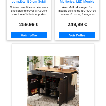
complète 180 cm Subtil
Multiprise, LED Meuble
avec Plan de Travail 5
Cuisine Rangement Haut
Cuisine complète cinq éléments
Avec Multi-stockage : Ce
éléments Bois et Noir
Noir
avec plan de travail à H.90cm
meuble cuisine de 180x100x39
structure effet bois et portes
cm avec 6 portes, 8 étagères
noires 2 éléments bas avec plan
de rangement, 1 tiroir
de travail recoupable et 3
coulissants, 1 casier à 12
259,99 €
249,99 €
éléments hauts de 32 cm de
bouteilles amovible et 1 plan de
profondeur Structure effet bois
travail spacieux (100 x 38,5
et façades noires avec poignée
cm) , permet de ranger sans
de 11 cm, cuisine ultra
problème la cafetière, le micro-
fonctionnelle Structure des
ondes, le grille-pain, et offre
éléments et façades en PB 15
suffisamment d'espace pour
mm - Plan de travail de 2.5 cm
ranger toutes sortes de
d'épaisseur 2 éléments bas de
vaisselle et d'ustensiles de
48 cm de profondeur + 3
cuisine LED Multicolore : La
éléments hauts de 32 cm de
chaleur des LED éclaire plus
profondeur + plan de travail
fortement votre plan de travail,
créant ainsi une atmosphère
chaleureuse. La luminosité et la
couleur des LED sont
contrôlables via smartphone.
Les lumières changent au
rythme de la musique, alors
n'hésitez pas à danser ! Ce
buffet haut avec LED convient
au salon, à la cuisine, à la salle
à manger, etc. et est très
pratique comme meuble de
rangement, vaisselier et bar à