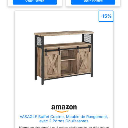
casseroles, faitouts et plats Des
harmonieux Rangement pratique
couleurs bois clair et noires très
: Le plateau de 140 cm accueille
contrastées pour donner un
facilement une machine à café
aspect élégant et tendance !
et des objets déco. Les 2 tiroirs
-15%
Dim : 120 x 40 x 93 cm -
permettent de garder les
Structure façon hêtre et portes
couverts à portée de main, les
noires - Pieds de 15 cm
étagères réglables à l’intérieur
s’adaptent à des objets de
différentes tailles Sûr et bien
ordonné : Le dispositif anti-
basculement inclus permet de
fixer le placard au mur pour
plus de sécurité. À l’arrière, une
ouverture facilite le passage
des câbles des petits appareils
et contribue à un rendu net et
ordonné Un meuble facile à
intégrer partout : Dans la salle à
manger en buffet, dans le salon
en meuble TV ou en coin café
pour vos moments de détente. Il
convient aussi à l’entrée ou au
bureau, en offrant à la fois
rangement et surface
d’exposition Montage simple à
deux : Avec ses pièces
numérotées et sa notice claire,
VASAGLE Buffet Cuisine, Meuble de Rangement,
l’assemblage se fait sans
avec 2 Portes Coulissantes
difficulté. Pour un montage plus
facile et une meilleure stabilité,
[Portes coulissantes] Les 2 portes coulissantes, en disposition