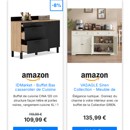
-8%
IDMarket - Buffet Bas
VASAGLE Siren
casserolier de Cuisine
Collection - Meuble de
120 cm CINA Plan de
Rangement, Buffet de
Buffet de cuisine CINA 120 cm
Élégance rustique : Donnez du
Travail H.83 cm 1 Porte +
Cuisine, Style Maison de
structure façon hêtre et portes
charme à votre intérieur avec ce
3 tiroirs façon hêtre et
Campagne, avec 2
noires, rangement cuisine XL ! 1
buffet de la Collection SIREN.
Noir
Tiroirs, Étagères
placard + 3 tiroirs : rangement
Ses portes encastrées et ses
Réglables, 4 Portes, Bar
optimisé et organisé de vos
boutons ronds apportent une
119,99 €
à Café, 40 x 140 x 80
135,99 €
éléments de cuisine Plan de
touche élégante. Associez-le
109,99 €
cm, Blanc Rustique
travail à 83 cm du sol - Idéal
aux autres meubles de la même
LSC541WJ01
pour cuisiner et stocker
gamme pour créer un intérieur