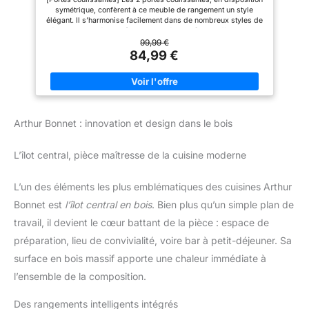
il est conseillé de monter cette
symétrique, confèrent à ce meuble de rangement un style
armoire de rangement à deux
élégant. Il s’harmonise facilement dans de nombreux styles de
décoration d'intérieure [Rangement flexible] Ce buffet dispose
de 6 compartiments. Les 3 étagères sont réglables en hauteur
99,99 €
sur 3 niveaux (vous pouvez aussi les enlever) pour des objets
84,99 €
de différentes tailles. Le dessus de 33 x 100 cm accueille vos
affaires [Robuste et stable] Fait en panneaux d’aggloméré et en
acier, cette commode est stable et robuste. Les pieds réglables
assurent une bonne stabilité. Le kit anti-basculement assure
une stabilité supplémentaire [Polyvalent] Utilisez-le dans votre
cuisine comme buffet, dans votre entrée pour ranger les petits
Arthur Bonnet : innovation et design dans le bois
objets, dans votre salon comme meuble TV ou dans votre
bureau comme caisson de rangement [Montage facile] Grâce
aux instructions illustrées et aux pièces numérotées, le
L’îlot central, pièce maîtresse de la cuisine moderne
montage de ce meuble de rangement est un jeu d'enfant. En
plus, des vis de rechange sont fournies
L’un des éléments les plus emblématiques des cuisines Arthur
Bonnet est
l’îlot central en bois
. Bien plus qu’un simple plan de
travail, il devient le cœur battant de la pièce : espace de
préparation, lieu de convivialité, voire bar à petit-déjeuner. Sa
surface en bois massif apporte une chaleur immédiate à
l’ensemble de la composition.
Des rangements intelligents intégrés