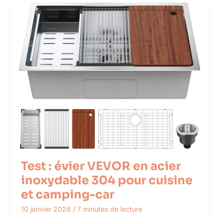
Test : évier VEVOR en acier
inoxydable 304 pour cuisine
et camping-car
10 janvier 2026
/
7 minutes de lecture