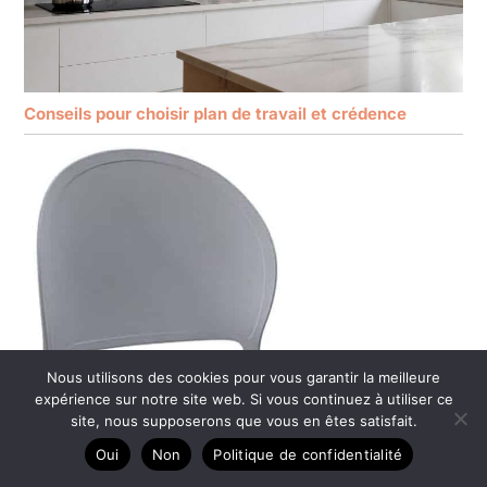
Conseils pour choisir plan de travail et crédence
Nous utilisons des cookies pour vous garantir la meilleure
expérience sur notre site web. Si vous continuez à utiliser ce
site, nous supposerons que vous en êtes satisfait.
Oui
Non
Politique de confidentialité