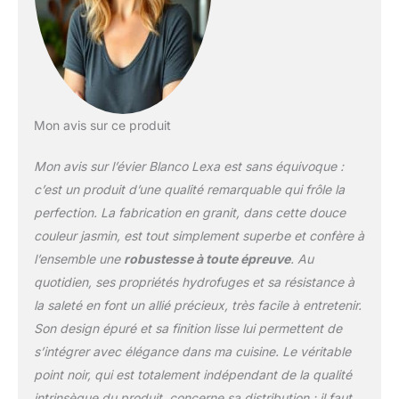
rayures, à la chaleur et
aux acides, résistant à la
lumière et hygiénique
Pour armoires inférieures
de 45 cm de large -
Profondeur du bac 190
Mon avis sur ce produit
mm - Dimensions
extérieures : 860 x 500
Mon avis sur l’évier Blanco Lexa est sans équivoque :
mm - Découpe : 840 x
480 mm - Réversible,
c’est un produit d’une qualité remarquable qui frôle la
c'est-à-dire que la
perfection. La fabrication en granit, dans cette douce
surface d'égouttement
couleur jasmin, est tout simplement superbe et confère à
peut être orientée vers la
l’ensemble une
robustesse à toute épreuve
. Au
droite ou la gauche
Équipement de qualité
quotidien, ses propriétés hydrofuges et sa résistance à
supérieure avec système
la saleté en font un allié précieux, très facile à entretenir.
de vidange InFino,
Son design épuré et sa finition lisse lui permettent de
commande de vidage,
s’intégrer avec élégance dans ma cuisine. Le véritable
trop-plein élégant, kit de
fixation pour plans de
point noir, qui est totalement indépendant de la qualité
travail en bois de 28 mm
intrinsèque du produit, concerne sa distribution : il faut