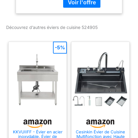
peut également être
utilisé comme surface de
travail supplémentaire /
maintenant avec
Découvrez d’autres éviers de cuisine 524905
système de vidange
InFino Évier encastrable
de qualité supérieure en
-5%
SILGRANIT PuraDur, un
matériau composite de
qualité supérieure à base
de granit, c'est-à-dire
particulièrement facile
d'entretien, résistant aux
rayures, à la chaleur et
aux acides, résistant à la
lumière et hygiénique
Pour armoires inférieures
de 45 cm de large -
Profondeur du bac 190
mm - Dimensions
KKVUIIFF - Évier en acier
Cesinkin Évier de Cuisine
extérieures : 860 x 500
inoxydable, Évier de
Multifonction avec Haute