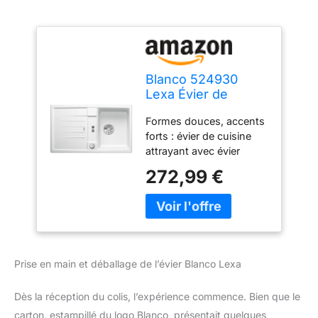
Blanco 524930
Lexa Évier de
cuisine, 524904
Formes douces, accents
forts : évier de cuisine
attrayant avec évier
généreux, bec verseur
272,99 €
supplémentaire pratique
et égouttoir élégant qui
peut également être
utilisé comme surface de
travail supplémentaire /
maintenant avec
Prise en main et déballage de l’évier Blanco Lexa
système de vidange
InFino Évier encastrable
Dès la réception du colis, l’expérience commence. Bien que le
de qualité supérieure en
SILGRANIT PuraDur, un
carton, estampillé du logo Blanco, présentait quelques