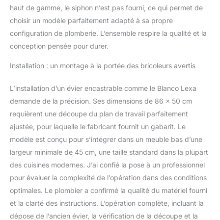
de vidange InFino,
haut de gamme, le siphon n’est pas fourni, ce qui permet de
commande de vidage,
choisir un modèle parfaitement adapté à sa propre
trop-plein élégant, kit de
configuration de plomberie. L’ensemble respire la qualité et la
fixation pour plans de
travail en bois de 28 mm
conception pensée pour durer.
d'épaisseur et plus
Installation : un montage à la portée des bricoleurs avertis
Consultez également la
vidéo du guide « Trous
supplémentaires » sur le
L’installation d’un évier encastrable comme le Blanco Lexa
site Web du fabricant
demande de la précision. Ses dimensions de 86 x 50 cm
requièrent une découpe du plan de travail parfaitement
ajustée, pour laquelle le fabricant fournit un gabarit. Le
modèle est conçu pour s’intégrer dans un meuble bas d’une
largeur minimale de 45 cm, une taille standard dans la plupart
des cuisines modernes. J’ai confié la pose à un professionnel
pour évaluer la complexité de l’opération dans des conditions
optimales. Le plombier a confirmé la qualité du matériel fourni
et la clarté des instructions. L’opération complète, incluant la
dépose de l’ancien évier, la vérification de la découpe et la