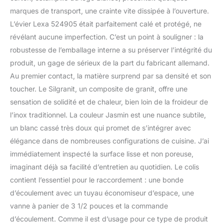
matériau composite de
marques de transport, une crainte vite dissipée à l’ouverture.
qualité supérieure à base
L’évier Lexa 524905 était parfaitement calé et protégé, ne
de granit, c'est-à-dire
révélant aucune imperfection. C’est un point à souligner : la
particulièrement facile
robustesse de l’emballage interne a su préserver l’intégrité du
d'entretien, résistant aux
rayures, à la chaleur et
produit, un gage de sérieux de la part du fabricant allemand.
aux acides, résistant à la
Au premier contact, la matière surprend par sa densité et son
lumière et hygiénique
toucher. Le Silgranit, un composite de granit, offre une
Pour armoires inférieures
sensation de solidité et de chaleur, bien loin de la froideur de
de 45 cm de large -
Profondeur du bac 190
l’inox traditionnel. La couleur Jasmin est une nuance subtile,
mm - Dimensions
un blanc cassé très doux qui promet de s’intégrer avec
extérieures : 860 x 500
élégance dans de nombreuses configurations de cuisine. J’ai
mm - Découpe : 840 x
immédiatement inspecté la surface lisse et non poreuse,
480 mm - Réversible,
c'est-à-dire que la
imaginant déjà sa facilité d’entretien au quotidien. Le colis
surface d'égouttement
contient l’essentiel pour le raccordement : une bonde
peut être orientée vers la
d’écoulement avec un tuyau économiseur d’espace, une
droite ou la gauche
vanne à panier de 3 1/2 pouces et la commande
Équipement de qualité
supérieure avec système
d’écoulement. Comme il est d’usage pour ce type de produit