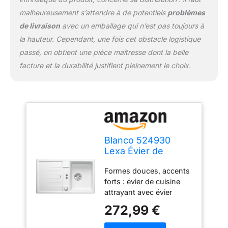
d'épaisseur et plus
malheureusement s’attendre à de potentiels
problèmes
Consultez également la
de livraison
avec un emballage qui n’est pas toujours à
vidéo du guide « Trous
supplémentaires » sur le
la hauteur. Cependant, une fois cet obstacle logistique
site Web du fabricant
passé, on obtient une pièce maîtresse dont la belle
facture et la durabilité justifient pleinement le choix.
Blanco 524930
Lexa Évier de
cuisine, 524904
Formes douces, accents
forts : évier de cuisine
attrayant avec évier
généreux, bec verseur
272,99 €
supplémentaire pratique
et égouttoir élégant qui