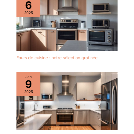
6
2025
Fours de cuisine : notre sélection gratinée
Jan
9
2025