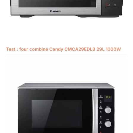
Test : four combiné Candy CMCA29EDLB 29L 1000W