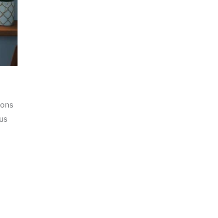
ions
us