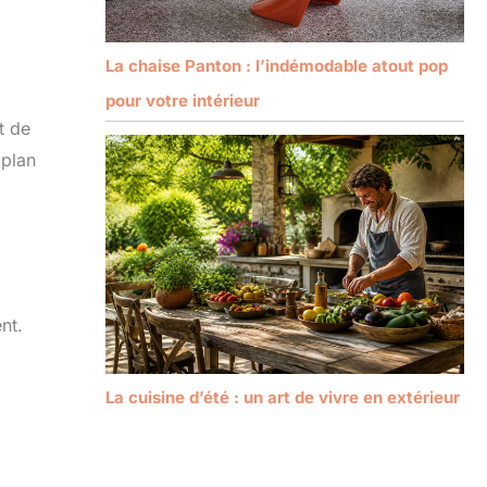
La chaise Panton : l’indémodable atout pop
pour votre intérieur
t de
 plan
nt.
La cuisine d’été : un art de vivre en extérieur