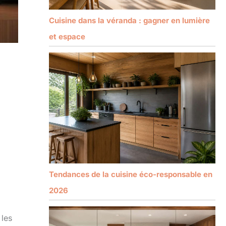
Cuisine dans la véranda : gagner en lumière
et espace
Tendances de la cuisine éco-responsable en
2026
 les