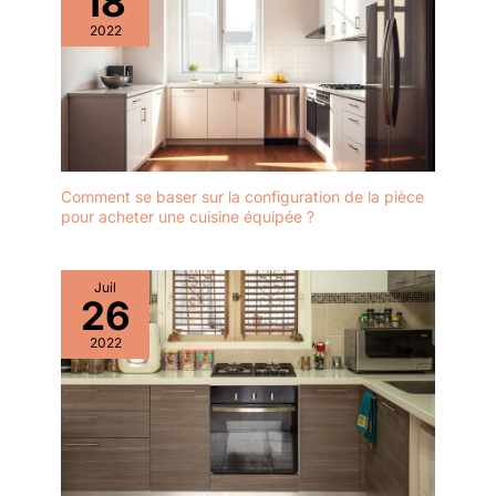
18
2022
Comment se baser sur la configuration de la pièce
pour acheter une cuisine équipée ?
Juil
26
2022