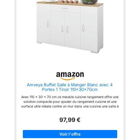
【RANGEMENT DES CÂBLES】
ROBUSTE】Fabriquée en acier
Le trou de passage des câbles
et en panneaux d’aggloméré,
permet de ranger
cette étagère de rangement
soigneusement les câbles de
marron est suffisamment solide
votre four à micro-ondes ou de
pour porter votre micro-ondes,
votre machine à café. Si vous
votre machine à café et autres
n'avez pas prévu de placer
appareils et ustensiles 【POUR
d'appareils sur l'étagère, un
LES PETITS ESPACES】D’une
autocollant est fourni pour
dimension de 40 x 60 x 167
masquer le trou et garder un
cm, cette étagère à 6 niveaux
aspect propre 【SOLIDE ET
s’adapte parfaitement aux
STABLE】Fabriqué en MDF et
petites cuisines, elle convient à
en panneaux d'aggloméré de
merveille comme coin café et
qualité premium, ce placard
vous permet d’optimiser
robuste vous servira pendant
l’espace 【STABLE ET SÛR】
de nombreuses années. Mieux
Grâce à ses pieds réglables,
encore, 2 kits anti-basculement
cette étagère industrielle reste
sont fournis pour permettre une
stable sans rayer le sol. Fixez-
Amveya Buffet Salle à Manger Blanc avec 4
utilisation en toute sécurité
la au mur avec le kit anti-
Portes 1 Tiroir 110×30×70cm
【RANGEMENT
basculement inclus, il assure
PERSONNALISABLE】Les
une utilisation en toute
Avec 110 x 30 x 70 cm ce meuble cuisine rangement offre une
placards du haut et du bas sont
tranquillité 【ASSEMBLAGE
solution compacte pour ajouter du rangement cuisine et une
dotés d'une étagère réglable
FACILE】Grâce aux instructions
surface utile idéale contre un mur dans une cuisine une salle à
sur trois hauteurs afin de ranger
illustrées, aux pièces
manger ou un petit espace Le plan de travail cuisine en aspect
des objets de différentes
numérotées et aux outils
bois accueille cafetière corbeille de fruits épices ou petite
dimensions dans ce meuble de
nécessaires inclus,
97,99 €
décoration tout en créant une zone pratique pour préparer
cuisine
l’assemblage de cette étagère à
servir ou organiser les objets du quotidien Conçu comme
micro-ondes polyvalente se fait
meuble de cuisine avec 1 tiroir 4 portes et plusieurs
en un rien de temps
compartiments ce buffet cuisine permet de séparer vaisselle
provisions casseroles et accessoires afin de garder chaque