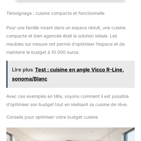
chose accessible Ce meuble bas cuisine associe rangements
fermés et plateau ouvert pour une utilisation polyvalente avec
Témoignage : cuisine compacte et fonctionnelle
poignées métalliques portes à charnières et fixation murale
fournie pour un usage domestique plus pratique Le corps
blanc et le plateau effet bois donnent à ce buffet blanc un style
Pour une famille vivant dans un espace réduit, une cuisine
clair et chaleureux adapté à la cuisine salle à manger salon ou
espace garde manger comme armoire cuisine décorative et
compacte et bien agencée était la solution idéale. Les
fonctionnelle
meubles sur mesure ont permis d’optimiser l’espace et de
maintenir le budget à 10 000 euros.
Lire plus
Test : cuisine en angle Vicco R-Line,
sonoma/Blanc
Avec ces exemples en tête, voyons comment il est possible
d’optimiser son budget tout en réalisant sa cuisine de rêve.
Conseils pour optimiser votre budget cuisine