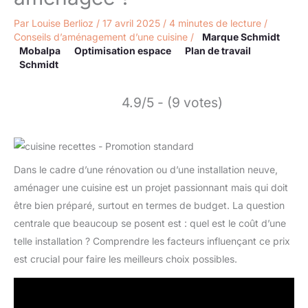
Par
Louise Berlioz
/
17 avril 2025
/
4 minutes de lecture
/
Conseils d’aménagement d’une cuisine
/
Marque Schmidt
Mobalpa
Optimisation espace
Plan de travail
Schmidt
4.9/5 - (9 votes)
Dans le cadre d’une rénovation ou d’une installation neuve,
aménager une cuisine est un projet passionnant mais qui doit
être bien préparé, surtout en termes de budget. La question
centrale que beaucoup se posent est : quel est le coût d’une
telle installation ? Comprendre les facteurs influençant ce prix
est crucial pour faire les meilleurs choix possibles.