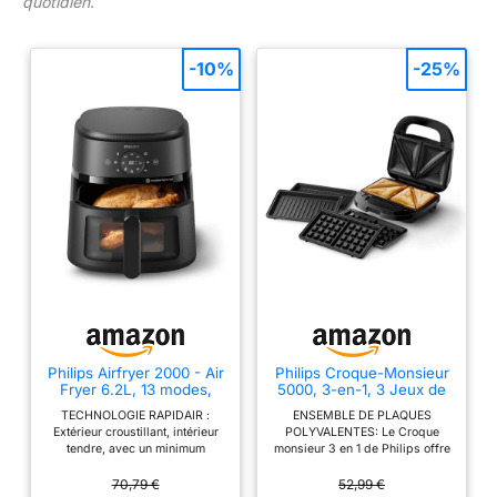
quotidien
.
-10%
-25%
Philips Airfryer 2000 - Air
Philips Croque-Monsieur
Fryer 6.2L, 13 modes,
5000, 3-en-1, 3 Jeux de
écran tactile, Noir
Plaques, 750W, Noir
TECHNOLOGIE RAPIDAIR :
ENSEMBLE DE PLAQUES
Extérieur croustillant, intérieur
POLYVALENTES: Le Croque
tendre, avec un minimum
monsieur 3 en 1 de Philips offre
d'huile. Le fond en étoile du
trois ensembles de plaques
Airfryer Philips assure un flux
interchangeables pour les
70,79 €
52,99 €