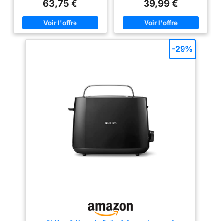
d'air parfait pour une cuisson
paninis, les sandwichs et les
63,75 €
39,99 €
toujours rapide et savoureuse.
gaufres, vous permettant de
CUISSON 13 EN 1 : Air fry, cuire
savourer une large variété de
au four, griller, rôtir, et plus
plats LE CROUSTILLANT À LA
encore. Réglez la durée et la
PERFECTION : Avec une
température manuellement ou
puissance de 750W, cet
utilisez les préréglages du Air
appareil à croque-monsieur
-29%
fryer pour réchauffer,
assure un chauffage rapide,
décongeler et maintenir au
grillant tout à la perfection, pour
chaud sans effort. COMMANDE
un résultat croustillant et doré
PAR ÉCRAN TACTILE AVEC 9
NETTOYAGE SANS DIFFICULTÉ
PRÉRÉGLAGES : frites
: Les plaques de gril
surgelées, frites fraîches,
antiadhésives sont amovibles,
poulet, viande, poisson, petit-
facilitant le nettoyage. Fini le
déjeuner, légumes, gâteaux,
récurage, il vous suffira de
maintien au chaud. NETTOYAGE
retirer les plaques pour les
FACILE : Surfaces
nettoyer facilement UNE
antiadhésives. Lavable au lave-
CHALEUR HOMOGÈNE POUR
vaisselle pour un entretien sans
DES RÉSULTATS OPTIMAUX :
souci, pas besoin de frotter ou
Répartition uniforme de la
de tremper ENCORE PLUS
chaleur sur les plaques pour
D'IDÉES : Laissez-vous inspirer
des garnitures parfaitement
par les nombreuses recettes
fondues et grillées. Les plaques
Philips HomeID élaborées par
à sceller conservent les
nos chefs experts et des
ingrédients à l’intérieur
millions d'utilisateurs.
CONCEPTION CONVIVIALE:Cet
appareil toaster & gaufrier est
doté d'un système de
rangement du câble intégré
facile à utiliser, permettant de