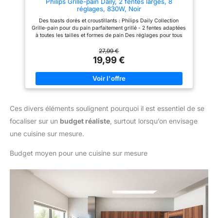
Philips Grille-pain Daily, 2 fentes larges, 8
conserver un plan de travail
réglages, 830W, Noir
bien rangé. Le rangement
vertical compact permet de
Des toasts dorés et croustillants : Philips Daily Collection
gagner de la place dans la
Grille-pain pour du pain parfaitement grillé - 2 fentes adaptées
cuisine
à toutes les tailles et formes de pain Des réglages pour tous
les goûts : 8 réglages de dorage adaptés à toutes les
préférences Un toast bien chaud en quelques secondes : une
27,99 €
fonction dédiée permet de réchauffer le pain déjà grillé en
19,99 €
quelques secondes - La fonction de décongélation grille le
pain congelé en un seul passage Utilisation sécurisée : le
bouton d'éjection arrête le dorage quand vous le voulez -
Protection supplémentaire contre l'arrêt automatique pour éviter
les courts-circuits Nettoyage simple : le tiroir ramasse-miettes
amovible se vide et se remet en place facilement - Le
Ces divers éléments soulignent pourquoi il est essentiel de se
couvercle anti-poussière empêche la poussière d'entrer dans
les fentes entre les utilisations
focaliser sur un
budget réaliste
, surtout lorsqu’on envisage
une cuisine sur mesure.
Budget moyen pour une cuisine sur mesure