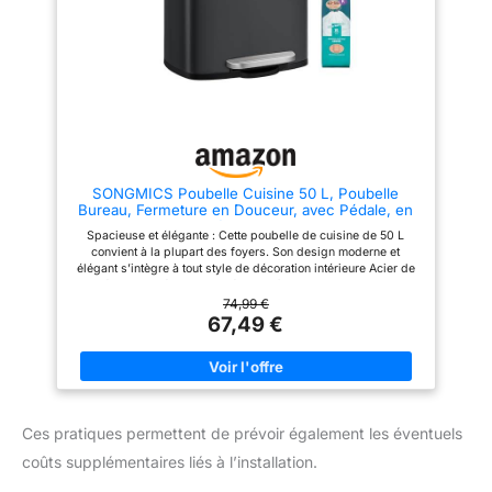
intérieur, notre poubelle le
reste sec et facile à vider. Pas
complètera ! GARANTIE 5 ANS :
de résidus collés - une solution
Certains de la qualité de nos
propre et pratique pour vos
matériaux, notre gamme deco
déchets organiques. LAVABLE
bin est garantie 5 ans. Votre
AU LAVE-VAISSELLE - Toutes
satisfaction est notre priorité,
les pièces de ce composteur de
n'hésitez pas à contacter notre
cuisine passent au lave-
service consommateur si vous
vaisselle (jusqu'à 60 °C).
avez la moindre question.
L'intérieur arrondi évite
l'accumulation de restes - votre
poubelle compost reste
SONGMICS Poubelle Cuisine 50 L, Poubelle
impeccable sans effort. DESIGN
Bureau, Fermeture en Douceur, avec Pédale, en
MODERNE EN NOIR MAT - Cette
Acier, Seau Intérieur, Noir LTB050B02
poubelle à compost de cuisine
Spacieuse et élégante : Cette poubelle de cuisine de 50 L
en noir s’intègre parfaitement
convient à la plupart des foyers. Son design moderne et
dans les cuisines modernes.
élégant s’intègre à tout style de décoration intérieure Acier de
Capacité de 6L - le seau
qualité : Fabriquée en acier résistant à la rouille, cette poubelle
compost cuisine idéal pour un
se nettoie facilement d’un simple coup de chiffon Fermeture en
74,99 €
usage quotidien.
douceur : Le couvercle de cette poubelle se ferme lentement et
67,49 €
en silence, sans claquement désagréable Facile à ouvrir :
Utilisez la pédale pour ouvrir le couvercle, ou relevez-le
entièrement d’une seule main pour qu’il reste ouvert lors des
jours de grand ménage Sac maintenu et déplacement facile :
Le seau intérieur est muni d’un trou à l’arrière pour maintenir le
sac poubelle en place et caché. La poignée arrière vous
Ces pratiques permettent de prévoir également les éventuels
permet de déplacer la poubelle aisément
coûts supplémentaires liés à l’installation.