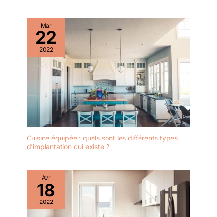
Mar
22
2022
Cuisine équipée : quels sont les différents types
d’implantation qui existe ?
Avr
18
2022