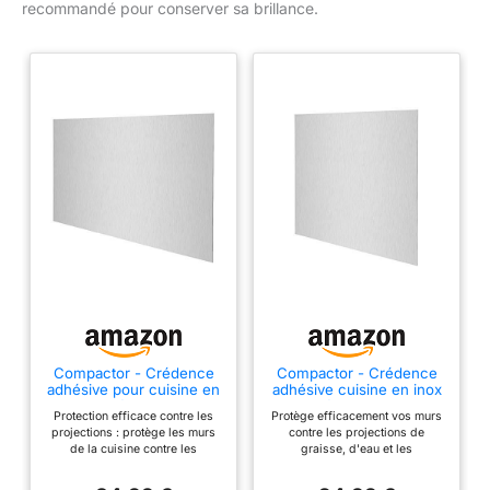
recommandé pour conserver sa brillance.
Compactor - Crédence
Compactor - Crédence
adhésive pour cuisine en
adhésive cuisine en inox
inox brossé 90 x 50 cm -
brossé 60 x 50 cm -
Protection efficace contre les
Protège efficacement vos murs
Plaque anti projections
Plaque anti projections à
projections : protège les murs
contre les projections de
murale aimantée -
coller au mur - Crédence
de la cuisine contre les
graisse, d'eau et les
Protection murale cuisine
cuisine aimantée -
éclaboussures d’eau, de
éclaboussures de cuisson. Inox
à coller - Habillage inox
Protection murale
graisse et les résidus de
brossé élégant et moderne pour
pour plaque de cuisson
derrière plaque de