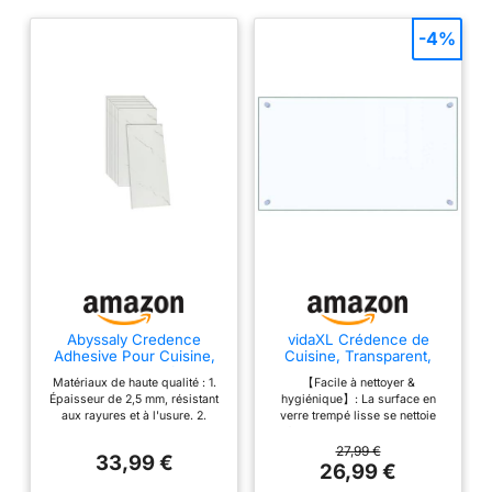
-4%
Abyssaly Credence
vidaXL Crédence de
Adhesive Pour Cuisine,
Cuisine, Transparent,
Carrelage Adhesif Mural
70x40 cm, Verre
Matériaux de haute qualité : 1.
【Facile à nettoyer &
Salle Bain
Trempé, Résistant à la
Épaisseur de 2,5 mm, résistant
hygiénique】: La surface en
Chaleur et aux Rayures,
aux rayures et à l'usure. 2.
verre trempé lisse se nettoie
Panneau Mural,
Utilisation d'une mousse EVA
facilement avec un simple
Protection Anti-
écologique comme couche
chiffon, gardant votre mur de
27,99 €
Éclaboussures, Facile à
33,99 €
intermédiaire pour protéger les
cuisine sans éclaboussures et
26,99 €
Nettoyer, Décoration
meubles et les murs contre les
hygiénique. Idéal derrière
Cuisine