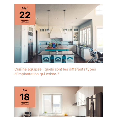
Mar
22
2022
Cuisine équipée : quels sont les différents types
d’implantation qui existe ?
Avr
18
2022