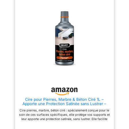
répondre à tous types de
d'eau pour nettoyer une surface
supports et surfaces destinés
de 50m²
Fabriqué en
aussi bien à l'intérieur qu'à
France dans notre usine
l'extérieur Sa formulation
ARCANE INDUSTRIES :
innovante, composée de nano-
Nettoyant Ph Neutre Spécial
additifs et de résines sans COV,
en fait un revêtement aussi
Béton Ciré
Mode d'emploi
efficace que durable Il est
et instructions d'application
inodore, ne contient pas de
téléchargeable en PDF en milieu
solvants et peut donc être utilisé
de page sous "Guides produits
dans des environnements
et documents". Merci de vous y
fermés ou peu ventilés
reporter afin de p
Utilisations en intérieur et
extérieur : pour sols et
revêtements à base de ciment,
microciment et béton Effet mat
ou satiné. Ne présente pas de
velures. - Grand pouvoir
couvrant. Tenue de la couleur
du support Bonne résistance au
vieillissement. - Haute
résistance chimique. - Grande
résistance à l'abrasion et aux
Cire pour Pierres, Marbre & Béton Ciré 1L –
chocs Imperméable à l'eau, à la
Apporte une Protection Satinée sans Lustrer –
graisse et aux huiles. Ne
Helvet
convient pas pour l'eau
Cire pierres, marbre, béton ciré : spécialement conçue pour le
stagnante ou les piscines Haute
soin de ces surfaces spécifiques, elle protège vos supports et
résistance mécanique,
leur apporte une protection satinée, sans lustrer. Elle facilite
adhérence aux supports de
ainsi l’entretien de vos sols, murs, escaliers, plans de travail
toute nature Résistant aux UV.
tout en les préservant des taches et rayures du quotidien. Ne