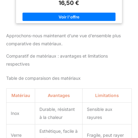
Ne jaunit pas. Respirant.
16,50 €
nécessite pas de rinçage, non glissante. Protection satinée
Insensible aux atmosphères
après nettoyant. Conserve l’aspect initial. Effet déperlant : anti-
marines et corrosives. Empêche
taches, anti-rayures Emploi : Entretien sols : nettoyer le support
l'accumulation de bactéries et
avec un nettoyant adapté tel que le « Nettoyant pierres, marbre,
de champignons. Greenbuilding
béton ciré Helvet » Étendre la cire uniformément sur la surface
Philosophy
en fine couche, à l’aide d’une serpillère Emploi : Pour les
petites surfaces : utiliser un chiffon en microfibres Laisser
Approchons-nous maintenant d’une vue d’ensemble plus
sécher 3h Appliquer une seconde couche de produit, dans le
sens contraire de la première couche (de manière à croiser les
comparative des matériaux.
couches) Laisser sécher 24h.
Comparatif de matériaux : avantages et limitations
respectives
Table de comparaison des matériaux
Matériau
Avantages
Limitations
Durable, résistant
Sensible aux
Inox
à la chaleur
rayures
Esthétique, facile à
Verre
Fragile, peut rayer