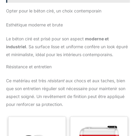
bricolage. ★ Qualité de marque et garantie de service : Art3d
est une marque bien connue dans l'industrie du carrelage et
nous nous engageons à fournir des produits de haute qualité et
Opter pour le béton ciré, un choix contemporain
un service client professionnel et amical. Si vous avez des
questions, vous pouvez toujours contacter notre équipe de
service client qui se fera un plaisir de vous aider.
Esthétique moderne et brute
Le béton ciré est prisé pour son aspect
moderne et
industriel
. Sa surface lisse et uniforme confère un look épuré
et minimaliste, idéal pour les intérieurs contemporains.
Résistance et entretien
Ce matériau est très
résistant
aux chocs et aux taches, bien
que son entretien régulier soit nécessaire pour maintenir son
aspect soigné. Un revêtement de finition peut être appliqué
pour renforcer sa protection.