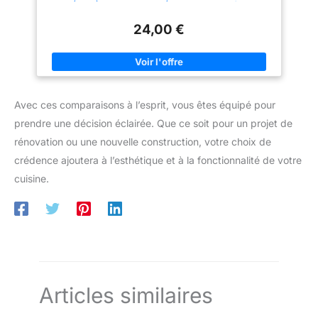
(PVC) - 40 x 60 cm (400 x 600 mm) -
poussière. Nettoyez la surface
sécurité, offrant un relooking
avant utilisation et maintenez-la
instantané de votre mur de
24,00 €
sèche pour prolonger la durée
cuisine.
de vie du produit
Avec ces comparaisons à l’esprit, vous êtes équipé pour
prendre une décision éclairée. Que ce soit pour un projet de
rénovation ou une nouvelle construction, votre choix de
crédence ajoutera à l’esthétique et à la fonctionnalité de votre
cuisine.
Articles similaires