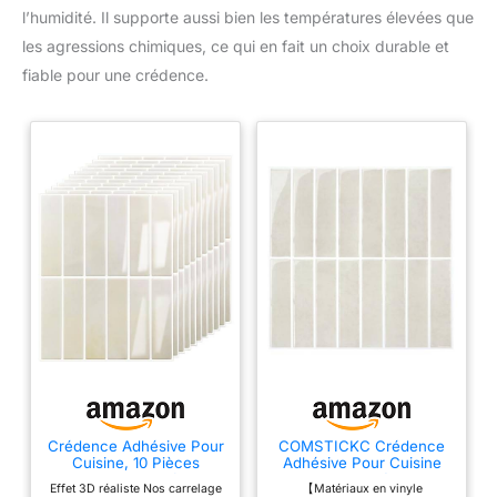
l’humidité. Il supporte aussi bien les températures élevées que
les agressions chimiques, ce qui en fait un choix durable et
fiable pour une crédence.
Crédence Adhésive Pour
COMSTICKC Crédence
Cuisine, 10 Pièces
Adhésive Pour Cuisine
Carrelage Adhesif Mural
Beige, 10 Pièces,
Effet 3D réaliste Nos carrelage
【Matériaux en vinyle
Cuisine, Carrelage
Carrelage Adhesif Mural