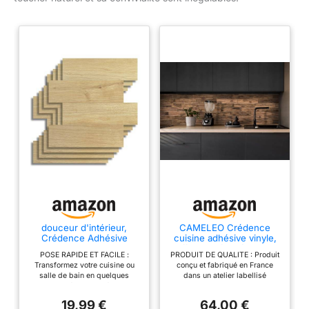
douceur d'intérieur,
CAMELEO Crédence
Crédence Adhésive
cuisine adhésive vinyle,
Cuisine, Salle de Bain,
effet bois foncé, 200 x
POSE RAPIDE ET FACILE :
PRODUIT DE QUALITE : Produit
Boiseo, Naturel, 4
40 cm - Convient aussi
Transformez votre cuisine ou
conçu et fabriqué en France
Pièces, 25 x 25 cm,
comme adhésif décoratif
salle de bain en quelques
dans un atelier labellisé
Crédence Épaisse, 3D,
pour meuble - résistant
minutes grâce aux crédences
Imprim’Vert et Print Ethic. Encres
Carrelage Adhésif Mural,
et imperméable
adhésives douceur d’intérieur
UV sans solvant certifiées
Lavable, Imperméable
19,99 €
64,00 €
prêtes à poser : autoadhésives,
GREENGUARD, adhésif