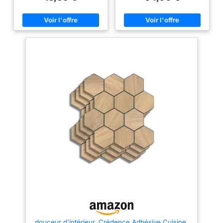
faciles à découper, à poser et à
acrylique base aqueuse sans
repositionner sur une surface
solvant. Produit certifié A+ pour
lisse, propre et sèche.
les émissions de COV. MULTI-
Installation rapide, pratique,
USAGES : Conçu pour décorer
sans colle ni travaux, idéale
et protéger la cuisine et la salle
pour une rénovation express.
de bain, ce produit peut aussi
DESIGN CARRELAGE 3D ULTRA
bien s’utiliser pour relooker des
RÉALISTE : Effet carrelage en
meubles, habiller des portes de
relief 3D grâce à une structure
placard ou des fonds de tiroir,
épaisse offrant un effet visuel
décorer et protéger la surface
réaliste et soigné. Apportez
d’une table, etc. DESIGN
immédiatement une touche
RACCORDABLE : Grâce à son
élégante et moderne à votre
design exclusif, juxtaposez
décoration intérieure. LARGE
plusieurs crédences en largeur
ÉPAISSEUR : Panneaux adhésifs
ou en hauteur pour couvrir de
épais offrant un excellent
plus grandes surfaces sans
maintien dans le temps. Cette
rupture visuelle ! MATERIAU
épaisseur permet un rendu
DURABLE : PVC multicouche
carrelage plus réaliste, une
épaisseur totale 200 µm, avec
finition plus haut de gamme et
couche supérieure
une meilleure durabilité que les
imperméabilisée, résistant à
revêtements adhésifs plus fins.
l’humidité, au temps et à
RÉSISTANTES ET
l’usage. Attention : pour une
IMPERMÉABLES : Forte
utilisation en fond de hotte juste
adhérence, résistantes à l’eau,
derrière une plaque de cuisson
aux éclaboussures et aux
au gaz, il est recommandé de
rayures. Surface lavable et
recouvrir la crédence d’une
imperméable, parfaitement
plaque de protection en verre
adaptée aux contraintes de la
trempé pour protéger le
douceur d'intérieur, Crédence Adhésive Cuisine,
cuisine et de la salle de bain,
matériau vinyle de la chaleur